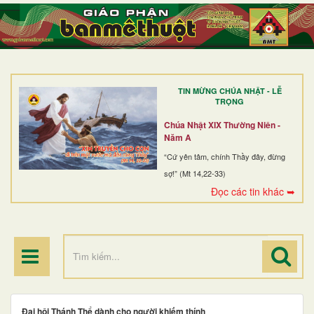
TRANG NHẤT
GIỚI THIỆU
GIÁO XỨ
TIN MỪNG CHÚA NHẬT - LỄ
DÒNG TU
TRỌNG
BAN MỤC VỤ
Chúa Nhật XIX Thường Niên -
Năm A
ĐOÀN THỂ CG
“Cứ yên tâm, chính Thầy đây, đừng
sợ!” (Mt 14,22-33)
LINH MỤC
Đọc các tin khác ➥
ĐIỂM HÀNH HƯƠNG
Đại hội Thánh Thể dành cho người khiếm thính