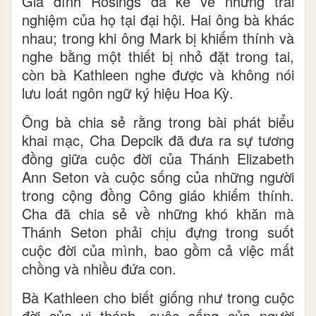
Gia đình Rosings đã kể về những trải
nghiệm của họ tại đại hội. Hai ông bà khác
nhau; trong khi ông Mark bị khiếm thính và
nghe bằng một thiết bị nhỏ đặt trong tai,
còn bà Kathleen nghe được và không nói
lưu loát ngôn ngữ ký hiệu Hoa Kỳ.
Ông bà chia sẻ rằng trong bài phát biểu
khai mạc, Cha Depcik đã đưa ra sự tương
đồng giữa cuộc đời của Thánh Elizabeth
Ann Seton và cuộc sống của những người
trong cộng đồng Công giáo khiếm thính.
Cha đã chia sẻ về những khó khăn mà
Thánh Seton phải chịu đựng trong suốt
cuộc đời của mình, bao gồm cả việc mất
chồng và nhiều đứa con.
Bà Kathleen cho biết giống như trong cuộc
đời của vị thánh, cuộc sống của người