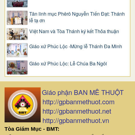
Tân linh mục Phêrô Nguyễn Tiến Đạt: Thánh
lễ tạ ơn
Việt Nam và Tòa Thánh ký kết Thỏa thuận
Giáo xứ Phúc Lộc -Mừng lễ Thánh Đa Minh
Giáo xứ Phúc Lộc: Lễ Chúa Ba Ngôi
Giáo phận BAN MÊ THUỘT
http://gpbanmethuot.com
http://gpbanmethuot.net
http://gpbanmethuot.vn
Tòa Giám Mục - BMT: