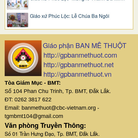
Giáo xứ Phúc Lộc: Lễ Chúa Ba Ngôi
Giáo phận BAN MÊ THUỘT
http://gpbanmethuot.com
http://gpbanmethuot.net
http://gpbanmethuot.vn
Tòa Giám Mục - BMT:
Số 104 Phan Chu Trinh, Tp. BMT, Đắk Lắk.
ĐT: 0262 3817 622
Email: banmethuot@cbc-vietnam.org -
tgmbmt104@gmail.com
Văn phòng Truyền Thông:
Số 01 Trần Hưng Đạo, Tp. BMT, Đắk Lắk.