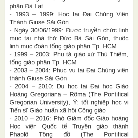
phận Đà Lạt
- 1993
– 1999:
Học tại Đại Chủng Viện
Thánh Giuse Sài Gòn
- Ngày 30
/
06
/
1999
:
Được
truyền
chức linh
mục tại nhà thờ Đức
Bà
Sài Gòn, thuộc
linh mục đoàn tổng
giáo phận Tp. HCM
- 1999
– 2003:
Phụ tá giáo xứ Thủ Thiêm,
tổng giáo phận Tp. HCM
- 2003
– 2004:
Phục vụ tại Đại Chủng viện
thánh Giuse Sài Gòn
- 2004
– 2010:
Du học tại Đại học Giáo
Hoàng Gregoriana – Rôma (The Pontifical
Gregorian University)
, Ý; tốt nghiệp học vị
Tiến sĩ Giáo huấn xã hội Công giáo
- 2010
– 2016:
Phó Giám đốc Giáo
hoàng
Học viện Quốc tế Truyền giáo thánh
Phaolô Tông đồ (The Pontifical