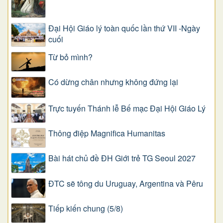
Đại Hội Giáo lý toàn quốc lần thứ VII -Ngày
cuối
Từ bỏ mình?
Có dừng chân nhưng không đứng lại
Trực tuyến Thánh lễ Bế mạc Đại Hội Giáo Lý
Thông điệp Magnifica Humanitas
Bài hát chủ đề ĐH Giới trẻ TG Seoul 2027
ĐTC sẽ tông du Uruguay, Argentina và Pêru
Tiếp kiến chung (5/8)