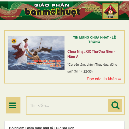
TRANG NHẤT
GIỚI THIỆU
GIÁO XỨ
TIN MỪNG CHÚA NHẬT - LỄ
DÒNG TU
TRỌNG
BAN MỤC VỤ
Chúa Nhật XIX Thường Niên -
Năm A
ĐOÀN THỂ CG
“Cứ yên tâm, chính Thầy đây, đừng
sợ!” (Mt 14,22-33)
LINH MỤC
Đọc các tin khác ➥
ĐIỂM HÀNH HƯƠNG
Bổ nhiệm Giám mục phụ tá TGP Sài Gòn