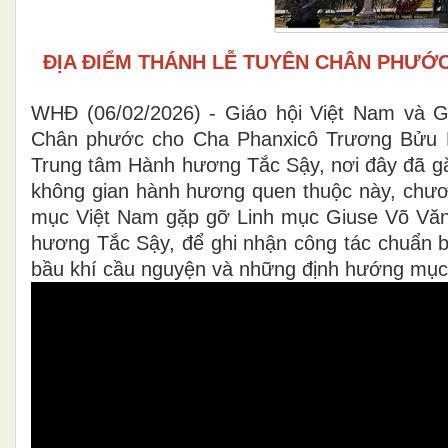
ĐỊA ĐIỂM THÁNH LỄ TUYÊN CHÂN PHƯỚC
WHĐ (06/02/2026) - Giáo hội Việt Nam và 
Chân phước cho Cha Phanxicô Trương Bửu Di
Trung tâm Hành hương Tắc Sậy, nơi đây đã gắn
không gian hành hương quen thuộc này, chươ
mục Việt Nam gặp gỡ Linh mục Giuse Võ Vă
hương Tắc Sậy, để ghi nhận công tác chuẩn bị
bầu khí cầu nguyện và những định hướng mục 