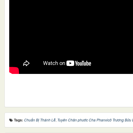
Tags:
Chuẩn Bị Thánh Lễ
,
Tuyên Chân phước Cha Phanxicô Trương Bửu 