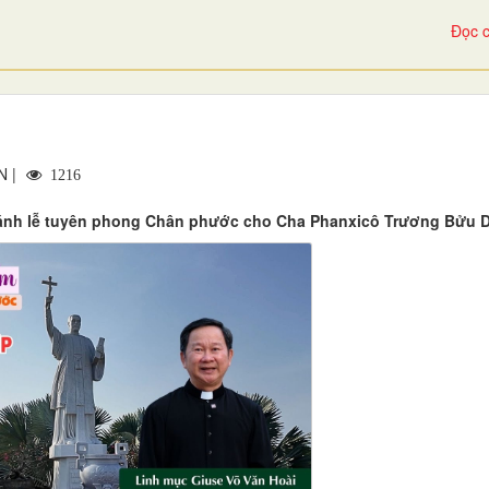
Đọc c
N |
1216
hánh lễ tuyên phong Chân phước cho Cha Phanxicô Trương Bửu 