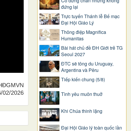
Có dừng chân nhưng không
đứng lại
Trực tuyến Thánh lễ Bế mạc
Đại Hội Giáo Lý
Thông điệp Magnifica
Humanitas
Bài hát chủ đề ĐH Giới trẻ TG
Seoul 2027
ĐTC sẽ tông du Uruguay,
Argentina và Pêru
Tiếp kiến chung (5/8)
g HĐGMVN
6/02/2026
Tình yêu muôn thuở
Khi Chúa thinh lặng
Đại Hội Giáo lý toàn quốc lần