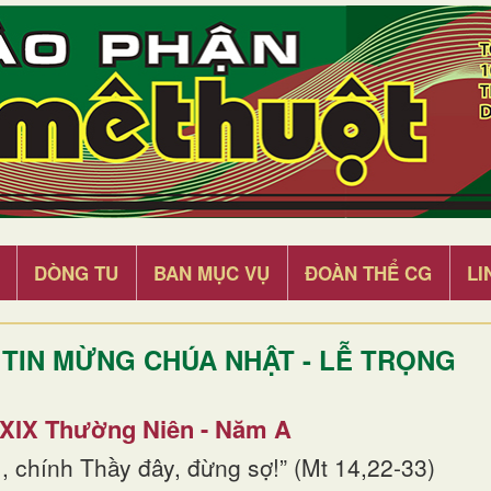
DÒNG TU
BAN MỤC VỤ
ĐOÀN THỂ CG
LI
TIN MỪNG CHÚA NHẬT - LỄ TRỌNG
 XIX Thường Niên - Năm A
, chính Thầy đây, đừng sợ!” (Mt 14,22-33)