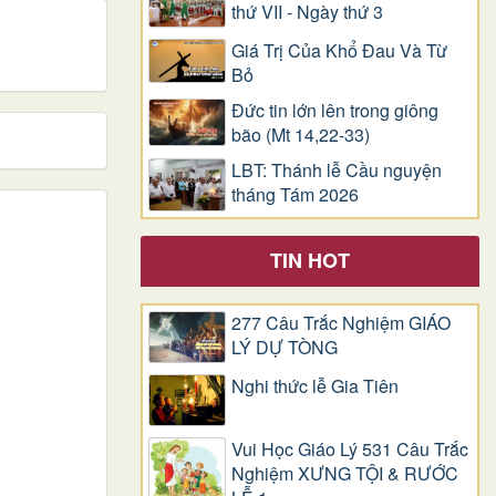
thứ VII - Ngày thứ 3
Giá Trị Của Khổ Ðau Và Từ
Bỏ
Đức tin lớn lên trong giông
bão (Mt 14,22-33)
LBT: Thánh lễ Cầu nguyện
tháng Tám 2026
TIN HOT
277 Câu Trắc Nghiệm GIÁO
LÝ DỰ TÒNG
Nghi thức lễ Gia Tiên
Vui Học Giáo Lý 531 Câu Trắc
Nghiệm XƯNG TỘI & RƯỚC