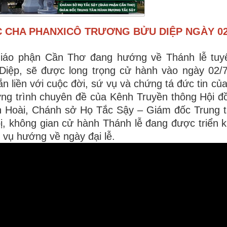
 CHA PHANXICÔ TRƯƠNG BỬU DIỆP NGÀY 02/
Giáo phận Cần Thơ đang hướng về Thánh lễ tuy
ệp, sẽ được long trọng cử hành vào ngày 02/7
 liền với cuộc đời, sứ vụ và chứng tá đức tin của
ng trình chuyên đề của Kênh Truyền thông Hội 
n Hoài, Chánh sở Họ Tắc Sậy – Giám đốc Trung 
, không gian cử hành Thánh lễ đang được triển k
vụ hướng về ngày đại lễ.