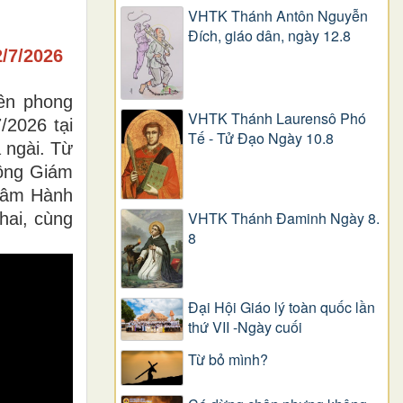
VHTK Thánh Antôn Nguyễn
Ðích, giáo dân, ngày 12.8
7/2026
ên phong
VHTK Thánh Laurensô Phó
/2026 tại
Tế - Tử Đạo Ngày 10.8
 ngài. Từ
đồng Giám
tâm Hành
VHTK Thánh Đaminh Ngày 8.
hai, cùng
8
Đại Hội Giáo lý toàn quốc lần
thứ VII -Ngày cuối
Từ bỏ mình?