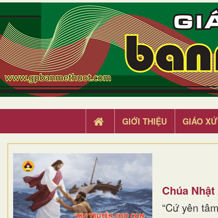
GIỚI THIỆU
GIÁO XỨ
Chúa Nhật
“Cứ yên tâm