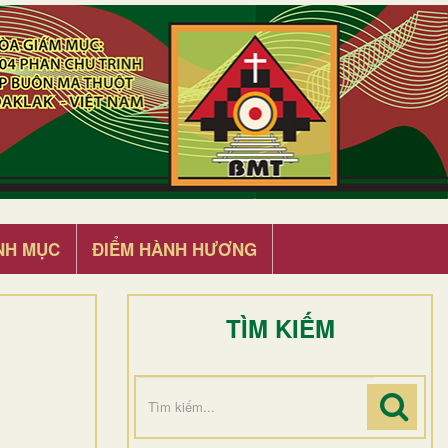
NH MỤC
ĐIỂM HÀNH HƯƠNG
TÌM KIẾM