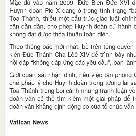
Mặc dù vào năm 2009, Đức Biển Đức XVI đã 
Huynh đoàn Pio X đang ở trong tình trạng “bấ
Tòa Thánh, thiếu một cấu trúc giáo luật chí
cận dần dần, cho phép Huynh đoàn cử hành bí 
không đạt được thỏa thuận toàn diện.
Theo thông báo mới nhất, bề trên tổng quyền 
kiến Đức Thánh Cha Lêô XIV để trình bày nhu
hồi đáp “không đáp ứng các yêu cầu”, ban lãn
Giới quan sát nhận định, nếu việc tấn phong 
chế pháp lý cho Huynh đoàn trong tương lai sẽ
Tòa Thánh trong bối cảnh những tranh luận về
đoàn vẫn có thể tìm kiếm một giải pháp để t
đoàn vẫn khẳng định động cơ của tổ chức vẫn l
Vatican News