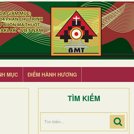
NH MỤC
ĐIỂM HÀNH HƯƠNG
TÌM KIẾM