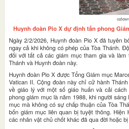
cq5dam
Huynh đoàn Pio X dự định tấn phong Giá
Ngày 2/2/2026, Huynh đoàn Pio X đã tuyên b
ngay cả khi không có phép của Tòa Thánh. Độn
đối với tất cả các giám mục tham gia và làm 
Thánh và Huynh đoàn này.
Huynh đoàn Pio X được Tổng Giám mục Marcel
Vatican II. Cộng đoàn này chỉ cử hành Thánh 
về giáo lý với một số giáo huấn và cải các
phong giám mục là năm 1988, khi người sáng 
mục mà không có sự chấp thuận của Tòa Thánh
bốn giám mục liên quan bị tuyệt thông. Hiện
các nhân vật chủ chốt khác đã qua đời hoặc bị l