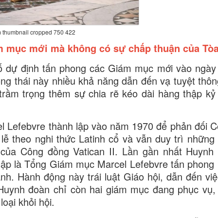
 thumbnail cropped 750 422
m mục mới mà không có sự chấp thuận của Tò
ố dự định tấn phong các Giám mục mới vào ngày
g thái này nhiều khả năng dẫn đến vạ tuyệt thông
trầm trọng thêm sự chia rẽ kéo dài hàng thập kỷ
 Lefebvre thành lập vào năm 1970 để phản đối 
lễ theo nghi thức Latinh cổ và vẫn duy trì những 
h của Công đồng Vatican II. Lần gần nhất Huynh
lập là Tổng Giám mục Marcel Lefebvre tấn phong
. Hành động này trái luật Giáo hội, dẫn đến việ
 Huynh đoàn chỉ còn hai giám mục đang phục vụ, 
oại khỏi hội.