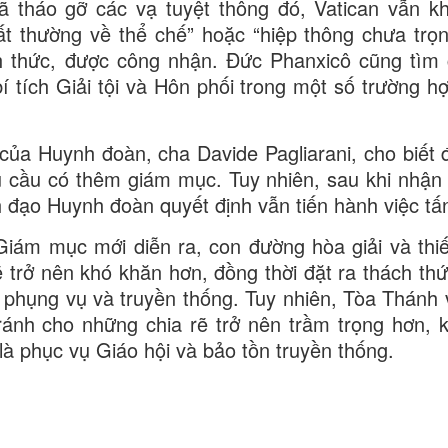
tháo gỡ các vạ tuyệt thông đó, Vatican vẫn k
t thường về thể chế” hoặc “hiệp thông chưa trọn
nh thức, được công nhận. Đức Phanxicô cũng tìm 
tích Giải tội và Hôn phối trong một số trường h
của Huynh đoàn, cha Davide Pagliarani, cho biết đ
 cầu có thêm giám mục. Tuy nhiên, sau khi nhận
h đạo Huynh đoàn quyết định vẫn tiến hành việc tấ
Giám mục mới diễn ra, con đường hòa giải và thiế
 trở nên khó khăn hơn, đồng thời đặt ra thách thứ
 phụng vụ và truyền thống. Tuy nhiên, Tòa Thánh
ránh cho những chia rẽ trở nên trầm trọng hơn, 
à phục vụ Giáo hội và bảo tồn truyền thống.