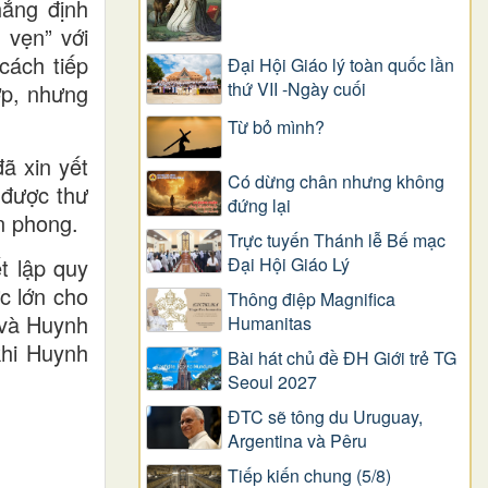
hẳng định
 vẹn” với
cách tiếp
Đại Hội Giáo lý toàn quốc lần
thứ VII -Ngày cuối
ợp, nhưng
Từ bỏ mình?
ã xin yết
Có dừng chân nhưng không
 được thư
đứng lại
n phong.
Trực tuyến Thánh lễ Bế mạc
t lập quy
Đại Hội Giáo Lý
c lớn cho
Thông điệp Magnifica
 và Huynh
Humanitas
khi Huynh
Bài hát chủ đề ĐH Giới trẻ TG
Seoul 2027
ĐTC sẽ tông du Uruguay,
Argentina và Pêru
Tiếp kiến chung (5/8)