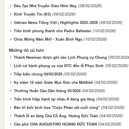
(08/02/2026)
Đào Tạo Nhà Truyền Giáo Hôm Nay.
(09/02/2026)
Kinh Truyền Tin (8/2)
(09/02/2026)
Vatican News Tiếng Việt | Highlights 2025–2026
(10/02/2026)
Tiến trình phong thánh cho Pedro Ballester
(10/02/2026)
Chúc Mừng Năm Mới - Xuân Bính Ngọ
Những tin cũ hơn
(05/02/202
Thánh Newman được ghi vào Lịch Phụng vụ Chung
(05/02/2026)
Lịch cử hành phụng vụ của ĐTC đến lễ Phục Sinh
(05/02/2026)
Tiếp kiến chung 04/02/2026
(04/02/2026)
Kỷ niệm 16 năm Giám Mục Đức cha Matthêô
(04/02/2026)
Thường Huấn Gáo Dân tháng 02/2026
(04/02/2026)
Tiến trình hiệp hành tại châu Á đang gia tăng
(04/02/2026)
Bảo trì bức bích họa "Cuộc Phán xét cuối cùng"
(04/02/2026)
Thánh lễ an táng Cha Cố Aug. Hoàng Đức Toàn
(04/02/2026)
Cáo phó CHA AUGUSTINÔ HOÀNG ĐỨC TOÀN