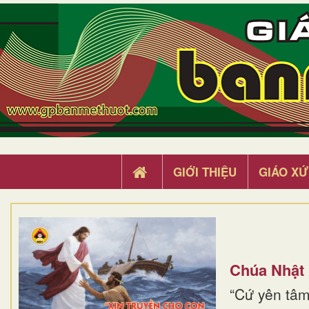
GIỚI THIỆU
GIÁO XỨ
Chúa Nhật
“Cứ yên tâm