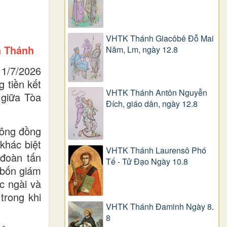
VHTK Thánh Giacôbê Ðỗ Mai
a Thánh
Năm, Lm, ngày 12.8
 1/7/2026
 tiền kết
VHTK Thánh Antôn Nguyễn
 giữa Tòa
Ðích, giáo dân, ngày 12.8
Công đồng
khác biệt
VHTK Thánh Laurensô Phó
 đoàn tấn
Tế - Tử Đạo Ngày 10.8
 bốn giám
c ngài và
trong khi
VHTK Thánh Đaminh Ngày 8.
8