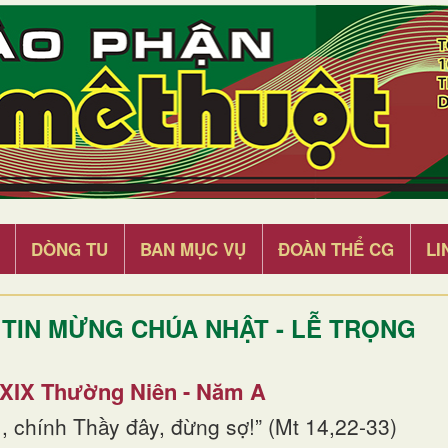
DÒNG TU
BAN MỤC VỤ
ĐOÀN THỂ CG
LI
TIN MỪNG CHÚA NHẬT - LỄ TRỌNG
 XIX Thường Niên - Năm A
, chính Thầy đây, đừng sợ!” (Mt 14,22-33)