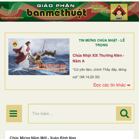
TRANG NHẤT
GIỚI THIỆU
GIÁO XỨ
TIN MỪNG CHÚA NHẬT - LỄ
DÒNG TU
TRỌNG
BAN MỤC VỤ
Chúa Nhật XIX Thường Niên -
Năm A
ĐOÀN THỂ CG
“Cứ yên tâm, chính Thầy đây, đừng
sợ!” (Mt 14,22-33)
LINH MỤC
Đọc các tin khác ➥
ĐIỂM HÀNH HƯƠNG
Chúc Mừng Năm Mới - Xuân Bính Ngọ