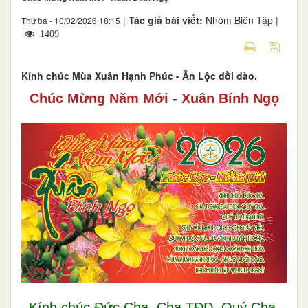
|
Tác giả bài viết:
Nhóm Biên Tập |
Thứ ba - 10/02/2026 18:15
1409
Kính chúc Mùa Xuân Hạnh Phúc - Ân Lộc dồi dào.
Chúc Mừng Năm Mới - Xuân Bính Ngọ
Kính chúc Đức Cha, Cha TĐD, Quý Cha,