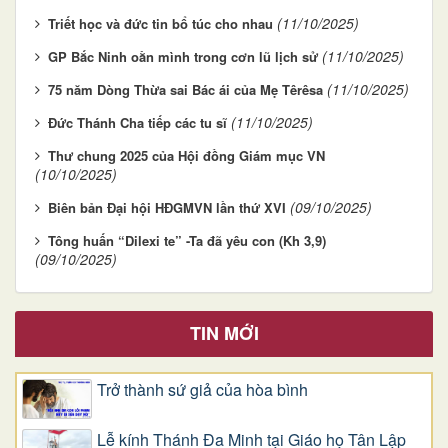
(11/10/2025)
Triết học và đức tin bổ túc cho nhau
(11/10/2025)
GP Bắc Ninh oằn mình trong cơn lũ lịch sử
(11/10/2025)
75 năm Dòng Thừa sai Bác ái của Mẹ Têrêsa
(11/10/2025)
Đức Thánh Cha tiếp các tu sĩ
Thư chung 2025 của Hội đồng Giám mục VN
(10/10/2025)
(09/10/2025)
Biên bản Đại hội HĐGMVN lần thứ XVI
Tông huấn “Dilexi te” -Ta đã yêu con (Kh 3,9)
(09/10/2025)
TIN MỚI
Trở thành sứ giả của hòa bình
Lễ kính Thánh Đa Minh tại Giáo họ Tân Lập