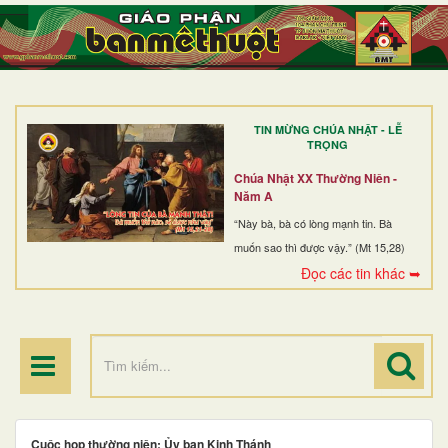
TRANG NHẤT
GIỚI THIỆU
GIÁO XỨ
TIN MỪNG CHÚA NHẬT - LỄ
DÒNG TU
TRỌNG
BAN MỤC VỤ
Chúa Nhật XX Thường Niên -
Năm A
ĐOÀN THỂ CG
“Này bà, bà có lòng mạnh tin. Bà
muốn sao thì được vậy.” (Mt 15,28)
LINH MỤC
Đọc các tin khác ➥
ĐIỂM HÀNH HƯƠNG
Cuộc họp thường niên: Ủy ban Kinh Thánh