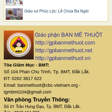
Giáo xứ Phúc Lộc: Lễ Chúa Ba Ngôi
Giáo phận BAN MÊ THUỘT
http://gpbanmethuot.com
http://gpbanmethuot.net
http://gpbanmethuot.vn
Tòa Giám Mục - BMT:
Số 104 Phan Chu Trinh, Tp. BMT, Đắk Lắk.
ĐT: 0262 3817 622
Email: banmethuot@cbc-vietnam.org -
tgmbmt104@gmail.com
Văn phòng Truyền Thông:
Số 01 Trần Hưng Đạo, Tp. BMT, Đắk Lắk.