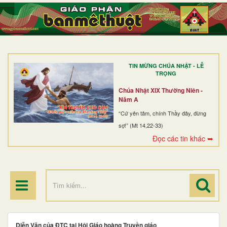
TRANG NHẤT
GIỚI THIỆU
GIÁO XỨ
TIN MỪNG CHÚA NHẬT - LỄ
DÒNG TU
TRỌNG
BAN MỤC VỤ
Chúa Nhật XIX Thường Niên -
Năm A
ĐOÀN THỂ CG
“Cứ yên tâm, chính Thầy đây, đừng
sợ!” (Mt 14,22-33)
LINH MỤC
Đọc các tin khác ➥
ĐIỂM HÀNH HƯƠNG
Diễn Văn của ĐTC tại Hội Giáo hoàng Truyền giáo