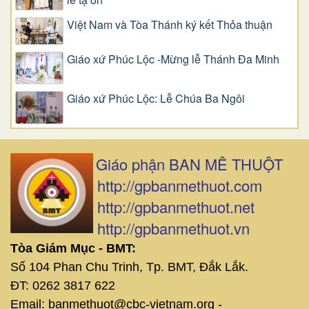
Việt Nam và Tòa Thánh ký kết Thỏa thuận
Giáo xứ Phúc Lộc -Mừng lễ Thánh Đa Minh
Giáo xứ Phúc Lộc: Lễ Chúa Ba Ngôi
Giáo phận BAN MÊ THUỘT
http://gpbanmethuot.com
http://gpbanmethuot.net
http://gpbanmethuot.vn
Tòa Giám Mục - BMT:
Số 104 Phan Chu Trinh, Tp. BMT, Đắk Lắk.
ĐT: 0262 3817 622
Email: banmethuot@cbc-vietnam.org -