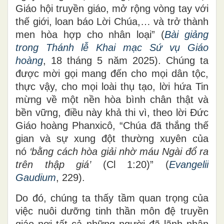
Giáo hội truyền giáo, mở rộng vòng tay với
thế giới, loan báo Lời Chúa,… và trở thành
men hòa hợp cho nhân loại” (
Bài giảng
trong Thánh lễ Khai mạc Sứ vụ Giáo
hoàng
, 18 tháng 5 năm 2025). Chúng ta
được mời gọi mang đến cho mọi dân tộc,
thực vậy, cho mọi loài thụ tạo, lời hứa Tin
mừng về một nền hòa bình chân thật và
bền vững, điều này khả thi vì, theo lời Đức
Giáo hoàng Phanxicô, “Chúa đã thắng thế
gian và sự xung đột thường xuyên của
nó
‘bằng cách hòa giải nhờ máu Ngài đổ ra
trên thập giá’
(Cl 1:20)” (
Evangelii
Gaudium
, 229).
Do đó, chúng ta thấy tầm quan trọng của
việc nuôi dưỡng tinh thần môn đệ truyền
giáo nơi tất cả những người đã lãnh nhận