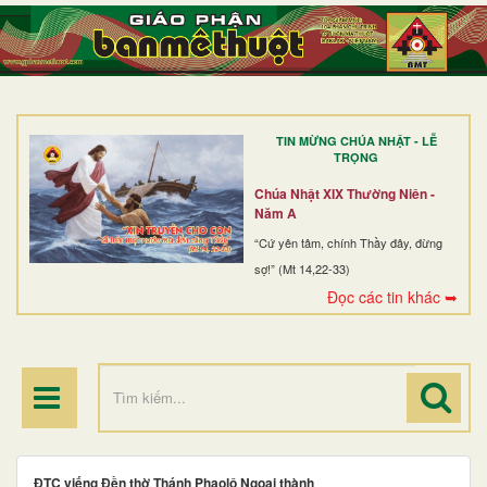
TRANG NHẤT
GIỚI THIỆU
GIÁO XỨ
TIN MỪNG CHÚA NHẬT - LỄ
DÒNG TU
TRỌNG
BAN MỤC VỤ
Chúa Nhật XIX Thường Niên -
Năm A
ĐOÀN THỂ CG
“Cứ yên tâm, chính Thầy đây, đừng
sợ!” (Mt 14,22-33)
LINH MỤC
Đọc các tin khác ➥
ĐIỂM HÀNH HƯƠNG
ĐTC viếng Đền thờ Thánh Phaolô Ngoại thành