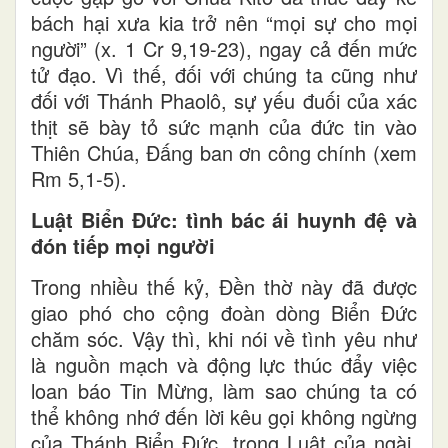
bách hại xưa kia trở nên “mọi sự cho mọi
người” (x. 1 Cr 9,19-23), ngay cả đến mức
tử đạo. Vì thế, đối với chúng ta cũng như
đối với Thánh Phaolô, sự yếu đuối của xác
thịt sẽ bày tỏ sức mạnh của đức tin vào
Thiên Chúa, Đấng ban ơn công chính (xem
Rm 5,1-5).
Luật Biển Đức: tình bác ái huynh đệ và
đón tiếp mọi người
Trong nhiều thế kỷ, Đền thờ này đã được
giao phó cho cộng đoàn dòng Biển Đức
chăm sóc. Vậy thì, khi nói về tình yêu như
là nguồn mạch và động lực thúc đẩy việc
loan báo Tin Mừng, làm sao chúng ta có
thể không nhớ đến lời kêu gọi không ngừng
của Thánh Biển Đức, trong Luật của ngài,