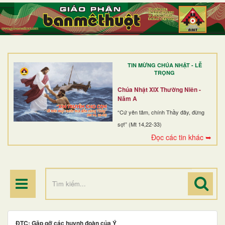
TRANG NHẤT
GIỚI THIỆU
GIÁO XỨ
TIN MỪNG CHÚA NHẬT - LỄ
DÒNG TU
TRỌNG
BAN MỤC VỤ
Chúa Nhật XIX Thường Niên -
Năm A
ĐOÀN THỂ CG
“Cứ yên tâm, chính Thầy đây, đừng
sợ!” (Mt 14,22-33)
LINH MỤC
Đọc các tin khác ➥
ĐIỂM HÀNH HƯƠNG
ĐTC: Gặp gỡ các huynh đoàn của Ý