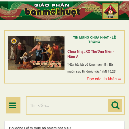
TRANG NHẤT
GIỚI THIỆU
GIÁO XỨ
TIN MỪNG CHÚA NHẬT - LỄ
DÒNG TU
TRỌNG
BAN MỤC VỤ
Chúa Nhật XX Thường Niên -
Năm A
ĐOÀN THỂ CG
“Này bà, bà có lòng mạnh tin. Bà
muốn sao thì được vậy.” (Mt 15,28)
LINH MỤC
Đọc các tin khác ➥
ĐIỂM HÀNH HƯƠNG
Hội đồng Giám mục bổ nhiệm nhân sự