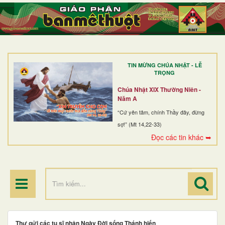
TRANG NHẤT
GIỚI THIỆU
GIÁO XỨ
TIN MỪNG CHÚA NHẬT - LỄ
DÒNG TU
TRỌNG
BAN MỤC VỤ
Chúa Nhật XIX Thường Niên -
Năm A
ĐOÀN THỂ CG
“Cứ yên tâm, chính Thầy đây, đừng
sợ!” (Mt 14,22-33)
LINH MỤC
Đọc các tin khác ➥
ĐIỂM HÀNH HƯƠNG
Thư gửi các tu sĩ nhân Ngày Đời sống Thánh hiến