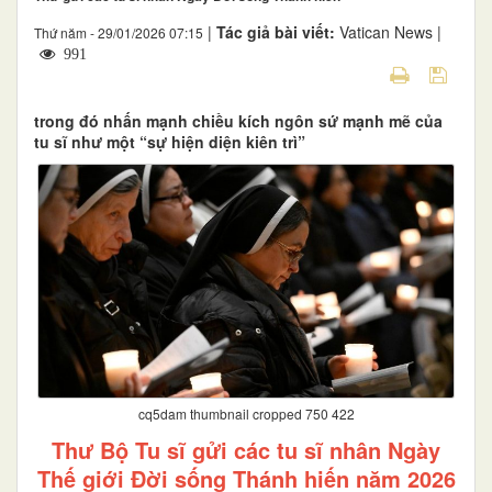
|
Tác giả bài viết:
Vatican News |
Thứ năm - 29/01/2026 07:15
991
trong đó nhấn mạnh chiều kích ngôn sứ mạnh mẽ của
tu sĩ như một “sự hiện diện kiên trì”
cq5dam thumbnail cropped 750 422
Thư Bộ Tu sĩ gửi các tu sĩ nhân Ngày
Thế giới Đời sống Thánh hiến năm 2026