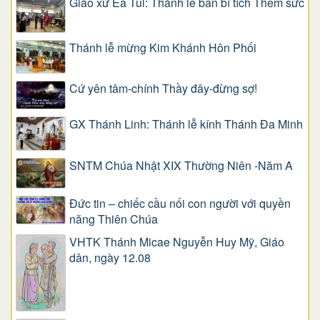
Giáo xứ Ea Tul: Thánh lễ ban bí tích Thêm sức
Thánh lễ mừng Kim Khánh Hôn Phối
Cứ yên tâm-chính Thầy đây-đừng sợ!
GX Thánh Linh: Thánh lễ kính Thánh Đa Minh
SNTM Chúa Nhật XIX Thường Niên -Năm A
Đức tin – chiếc cầu nối con người với quyền
năng Thiên Chúa
VHTK Thánh Micae Nguyễn Huy Mỹ, Giáo
dân, ngày 12.08