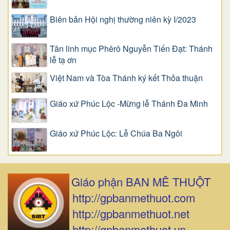
Biên bản Hội nghị thường niên kỳ I/2023
Tân linh mục Phêrô Nguyễn Tiến Đạt: Thánh
lễ tạ ơn
Việt Nam và Tòa Thánh ký kết Thỏa thuận
Giáo xứ Phúc Lộc -Mừng lễ Thánh Đa Minh
Giáo xứ Phúc Lộc: Lễ Chúa Ba Ngôi
Giáo phận BAN MÊ THUỘT
http://gpbanmethuot.com
http://gpbanmethuot.net
http://gpbanmethuot.vn