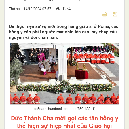
|
Thứ hai - 14/10/2024 07:57
1264
Để thực hiện sứ vụ mới trong hàng giáo sĩ ở Roma, các
hồng y cần phải ngước mắt nhìn lên cao, tay chắp cầu
nguyện và đôi chân trần.
cq5dam thumbnail cropped 750 422 (1)
Đức Thánh Cha mời gọi các tân hồng y
thể hiện sự hiệp nhất của Giáo hội