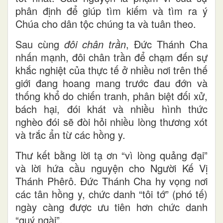
phân định để giúp tìm kiếm và tìm ra ý
Chúa cho dân tộc chúng ta và tuân theo.
Sau cùng
đôi chân trần
, Đức Thánh Cha
nhấn mạnh, đôi chân trần để chạm đến sự
khắc nghiệt của thực tế ở nhiều nơi trên thế
giới đang hoang mang trước đau đớn và
thống khổ do chiến tranh, phân biệt đối xử,
bách hại, đói khát và nhiều hình thức
nghèo đói sẽ đòi hỏi nhiều lòng thương xót
và trắc ẩn từ các hồng y.
Thư kết bằng lời tạ ơn “vì lòng quảng đại”
và lời hứa cầu nguyện cho Người Kế Vị
Thánh Phêrô. Đức Thánh Cha hy vọng nơi
các tân hồng y, chức danh “tôi tớ” (phó tế)
ngày càng được ưu tiên hơn chức danh
“quý ngài”.