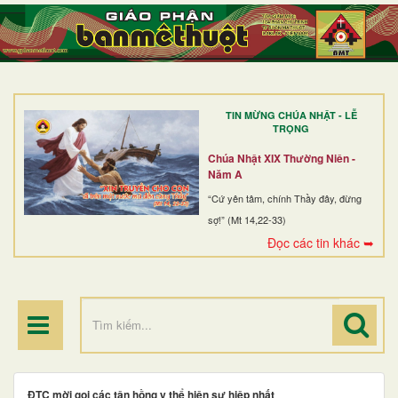
TRANG NHẤT
GIỚI THIỆU
GIÁO XỨ
TIN MỪNG CHÚA NHẬT - LỄ
DÒNG TU
TRỌNG
BAN MỤC VỤ
Chúa Nhật XIX Thường Niên -
Năm A
ĐOÀN THỂ CG
“Cứ yên tâm, chính Thầy đây, đừng
sợ!” (Mt 14,22-33)
LINH MỤC
Đọc các tin khác ➥
ĐIỂM HÀNH HƯƠNG
ĐTC mời gọi các tân hồng y thể hiện sự hiệp nhất