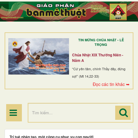
TRANG NHẤT
GIỚI THIỆU
GIÁO XỨ
TIN MỪNG CHÚA NHẬT - LỄ
DÒNG TU
TRỌNG
BAN MỤC VỤ
Chúa Nhật XIX Thường Niên -
Năm A
ĐOÀN THỂ CG
“Cứ yên tâm, chính Thầy đây, đừng
sợ!” (Mt 14,22-33)
LINH MỤC
Đọc các tin khác ➥
ĐIỂM HÀNH HƯƠNG
Trí tuệ nhân tạo, một công cụ phục vụ con người