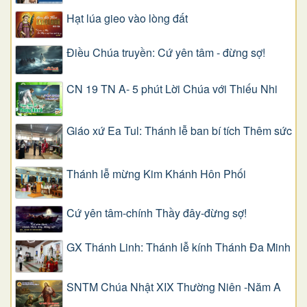
Hạt lúa gieo vào lòng đất
Điều Chúa truyền: Cứ yên tâm - đừng sợ!
CN 19 TN A- 5 phút Lời Chúa với Thiếu Nhi
Giáo xứ Ea Tul: Thánh lễ ban bí tích Thêm sức
Thánh lễ mừng Kim Khánh Hôn Phối
Cứ yên tâm-chính Thầy đây-đừng sợ!
GX Thánh Linh: Thánh lễ kính Thánh Đa Minh
SNTM Chúa Nhật XIX Thường Niên -Năm A