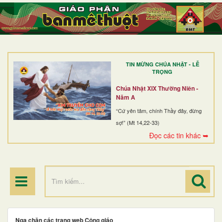
TRANG NHẤT
GIỚI THIỆU
GIÁO XỨ
TIN MỪNG CHÚA NHẬT - LỄ
DÒNG TU
TRỌNG
BAN MỤC VỤ
Chúa Nhật XIX Thường Niên -
Năm A
ĐOÀN THỂ CG
“Cứ yên tâm, chính Thầy đây, đừng
sợ!” (Mt 14,22-33)
LINH MỤC
Đọc các tin khác ➥
ĐIỂM HÀNH HƯƠNG
Nga chặn các trang web Công giáo