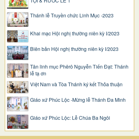
TỘI & RƯỚC LỄ 1
Thánh lễ Truyền chức Linh Mục -2023
Khai mạc Hội nghị thường niên kỳ I/2023
Biên bản Hội nghị thường niên kỳ I/2023
Tân linh mục Phêrô Nguyễn Tiến Đạt: Thánh
lễ tạ ơn
Việt Nam và Tòa Thánh ký kết Thỏa thuận
Giáo xứ Phúc Lộc -Mừng lễ Thánh Đa Minh
Giáo xứ Phúc Lộc: Lễ Chúa Ba Ngôi