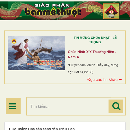
TRANG NHẤT
GIỚI THIỆU
GIÁO XỨ
TIN MỪNG CHÚA NHẬT - LỄ
DÒNG TU
TRỌNG
BAN MỤC VỤ
Chúa Nhật XIX Thường Niên -
Năm A
ĐOÀN THỂ CG
“Cứ yên tâm, chính Thầy đây, đừng
sợ!” (Mt 14,22-33)
LINH MỤC
Đọc các tin khác ➥
ĐIỂM HÀNH HƯƠNG
Đức Thánh Cha sẵn sàng đến Triều Tiên