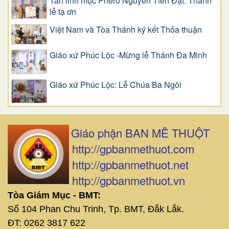
Tân linh mục Phêrô Nguyễn Tiến Đạt: Thánh
lễ tạ ơn
Việt Nam và Tòa Thánh ký kết Thỏa thuận
Giáo xứ Phúc Lộc -Mừng lễ Thánh Đa Minh
Giáo xứ Phúc Lộc: Lễ Chúa Ba Ngôi
Giáo phận BAN MÊ THUỘT
http://gpbanmethuot.com
http://gpbanmethuot.net
http://gpbanmethuot.vn
Tòa Giám Mục - BMT:
Số 104 Phan Chu Trinh, Tp. BMT, Đắk Lắk.
ĐT: 0262 3817 622