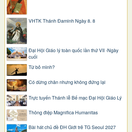
VHTK Thánh Đaminh Ngày 8. 8
Đại Hội Giáo lý toàn quốc lần thứ VII -Ngày
cuối
Từ bỏ mình?
Có dừng chân nhưng không đứng lại
Trực tuyến Thánh lễ Bế mạc Đại Hội Giáo Lý
Thông điệp Magnifica Humanitas
Bài hát chủ đề ĐH Giới trẻ TG Seoul 2027