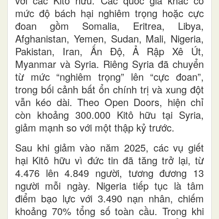
với các Kitô hữu. Các quốc gia khác có
mức độ bách hại nghiêm trọng hoặc cực
đoan gồm Somalia, Eritrea, Libya,
Afghanistan, Yemen, Sudan, Mali, Nigeria,
Pakistan, Iran, Ấn Độ, Ả Rập Xê Út,
Myanmar và Syria. Riêng Syria đã chuyển
từ mức “nghiêm trọng” lên “cực đoan”,
trong bối cảnh bất ổn chính trị và xung đột
vẫn kéo dài. Theo Open Doors, hiện chỉ
còn khoảng 300.000 Kitô hữu tại Syria,
giảm mạnh so với một thập kỷ trước.
Sau khi giảm vào năm 2025, các vụ giết
hại Kitô hữu vì đức tin đã tăng trở lại, từ
4.476 lên 4.849 người, tương đương 13
người mỗi ngày. Nigeria tiếp tục là tâm
điểm bạo lực với 3.490 nạn nhân, chiếm
khoảng 70% tổng số toàn cầu. Trong khi