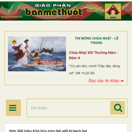
TRANG NHẤT
GIỚI THIỆU
GIÁO XỨ
TIN MỪNG CHÚA NHẬT - LỄ
DÒNG TU
TRỌNG
BAN MỤC VỤ
Chúa Nhật XIX Thường Niên -
Năm A
ĐOÀN THỂ CG
“Cứ yên tâm, chính Thầy đây, đừng
sợ!” (Mt 14,22-33)
LINH MỤC
Đọc các tin khác ➥
ĐIỂM HÀNH HƯƠNG
Hơn 388 triệu Kitô hữu trên thế giới bị bách hại