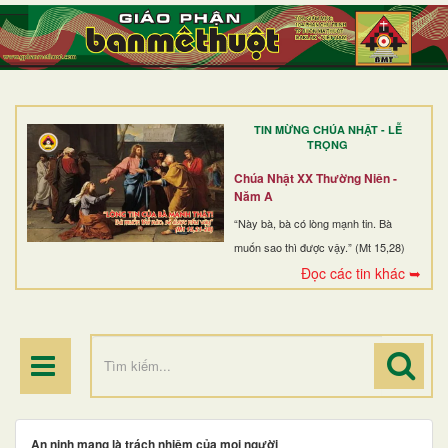
TRANG NHẤT
GIỚI THIỆU
GIÁO XỨ
TIN MỪNG CHÚA NHẬT - LỄ
DÒNG TU
TRỌNG
BAN MỤC VỤ
Chúa Nhật XX Thường Niên -
Năm A
ĐOÀN THỂ CG
“Này bà, bà có lòng mạnh tin. Bà
muốn sao thì được vậy.” (Mt 15,28)
LINH MỤC
Đọc các tin khác ➥
ĐIỂM HÀNH HƯƠNG
An ninh mạng là trách nhiệm của mọi người