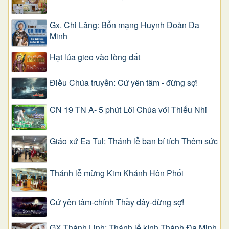
Gx. Chi Lăng: Bổn mạng Huynh Đoàn Đa
Minh
Hạt lúa gieo vào lòng đất
Điều Chúa truyền: Cứ yên tâm - đừng sợ!
CN 19 TN A- 5 phút Lời Chúa với Thiếu Nhi
Giáo xứ Ea Tul: Thánh lễ ban bí tích Thêm sức
Thánh lễ mừng Kim Khánh Hôn Phối
Cứ yên tâm-chính Thầy đây-đừng sợ!
GX Thánh Linh: Thánh lễ kính Thánh Đa Minh