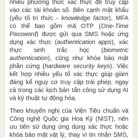
nhiều phương thức xác thực để truy cập
vào các tài khoản số. Bên cạnh mật khẩu
(yếu tố tri thức -
knowledge factor
), MFA
có thể bao gồm mã OTP (
One-Time
Password
) được gửi qua SMS hoặc ứng
dụng xác thực (
authentication apps
), xác
thực sinh trắc học (
biometric
authentication
), cũng như khóa bảo mật
phần cứng (
hardware security keys
). Việc
kết hợp nhiều yếu tố xác thực giúp giảm
đáng kể nguy cơ truy cập trái phép, ngay
cả trong các kịch bản tấn công sử dụng AI
và kỹ thuật tự động hóa.
Theo khuyến nghị của Viện Tiêu chuẩn và
Công nghệ Quốc gia Hoa Kỳ (NIST), nên
ưu tiên sử dụng ứng dụng xác thực hoặc
khóa bảo mật vật lý, thay vì tin nhắn SMS,