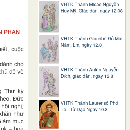
VHTK Thánh Micae Nguyễn
Huy Mỹ, Giáo dân, ngày 12.08
N PHAN
VHTK Thánh Giacôbê Ðỗ Mai
Năm, Lm, ngày 12.8
iết, cuộc
 dành cho
VHTK Thánh Antôn Nguyễn
chủ đề về
Ðích, giáo dân, ngày 12.8
g Thư ký
theo, Đức
VHTK Thánh Laurensô Phó
hội nghị,
Tế - Tử Đạo Ngày 10.8
 khăn như
 Giám mục
kok – hoa