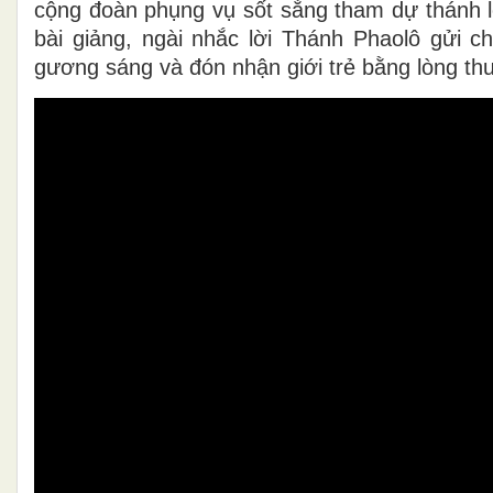
cộng đoàn phụng vụ sốt sắng tham dự thánh 
bài giảng, ngài nhắc lời Thánh Phaolô gửi 
gương sáng và đón nhận giới trẻ bằng lòng th