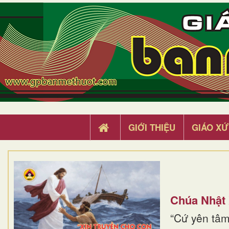
GIỚI THIỆU
GIÁO XỨ
Chúa Nhật
“Cứ yên tâm