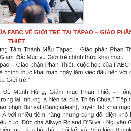
A FABC VỀ GIỚI TRẺ TẠI TÀPAO – GIÁO PHẬ
THIẾT
rung Tâm Thánh Mẫu Tàpao – Giáo phận Phan Th
Giám đốc Mục vụ Giới trẻ chính thức khai mạc.
pao – Giáo phận Phan Thiết, cuộc họp của FABC
ẻ chính thức khai mạc ngày làm việc đầu tiên với 
a Giới trẻ.”
e Đỗ Mạnh Hùng, Giám mục Phan Thiết – Tổn
ơng lai, nhưng là hiện tại của Thiên Chúa.” Tiếp 
 phận Barisal (Bangladesh), tuyên bố khai mạc 
u Á với nhiều tiềm năng nhưng cũng đối diện khó
iêu cực. Đức cha Allwyn Roland D’Silva - Nguyên
iệu mục tiêu hội thảo, nối kết với Văn kiện Bang