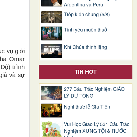
Argentina và Pêru
Tiếp kiến chung (5/8)
Tình yêu muôn thuở
Khi Chúa thinh lặng
c vụ giới
 Cha Omar
Độ) trình
TIN HOT
giả và sự
277 Câu Trắc Nghiệm GIÁO
LÝ DỰ TÒNG
Nghi thức lễ Gia Tiên
Vui Học Giáo Lý 531 Câu Trắc
Nghiệm XƯNG TỘI & RƯỚC