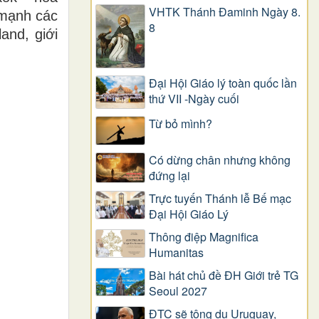
VHTK Thánh Đaminh Ngày 8.
 mạnh các
8
and, giới
Đại Hội Giáo lý toàn quốc lần
thứ VII -Ngày cuối
Từ bỏ mình?
Có dừng chân nhưng không
đứng lại
Trực tuyến Thánh lễ Bế mạc
Đại Hội Giáo Lý
Thông điệp Magnifica
Humanitas
Bài hát chủ đề ĐH Giới trẻ TG
Seoul 2027
ĐTC sẽ tông du Uruguay,