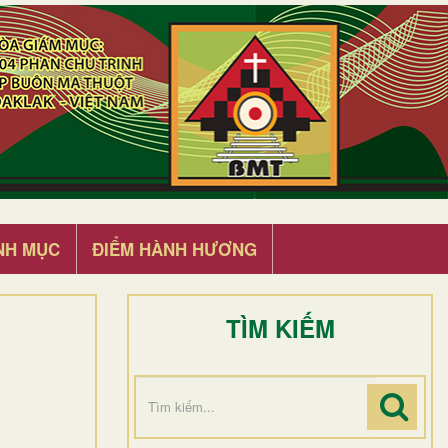
NH MỤC
ĐIỂM HÀNH HƯƠNG
TÌM KIẾM