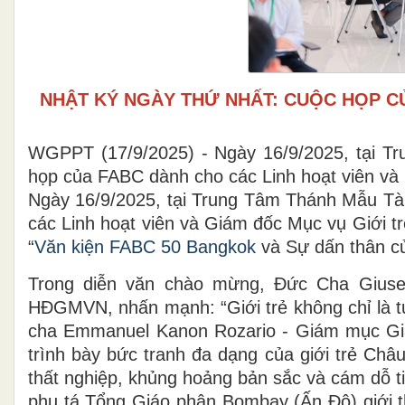
NHẬT KÝ NGÀY THỨ NHẤT: CUỘC HỌP CỦ
WGPPT (17/9/2025) - Ngày 16/9/2025, tại T
họp của FABC dành cho các Linh hoạt viên và 
Ngày 16/9/2025, tại Trung Tâm Thánh Mẫu Tà
các Linh hoạt viên và Giám đốc Mục vụ Giới tr
“
Văn kiện FABC 50 Bangkok
và Sự dấn thân củ
Trong diễn văn chào mừng, Đức Cha Gius
HĐGMVN, nhấn mạnh: “Giới trẻ không chỉ là tư
cha Emmanuel Kanon Rozario - Giám mục Giáo
trình bày bức tranh đa dạng của giới trẻ Châ
thất nghiệp, khủng hoảng bản sắc và cám dỗ t
phụ tá Tổng Giáo phận Bombay (Ấn Độ) giới th