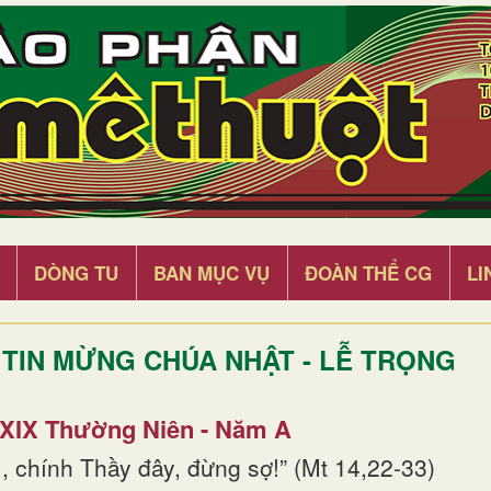
DÒNG TU
BAN MỤC VỤ
ĐOÀN THỂ CG
LI
TIN MỪNG CHÚA NHẬT - LỄ TRỌNG
 XIX Thường Niên - Năm A
, chính Thầy đây, đừng sợ!” (Mt 14,22-33)