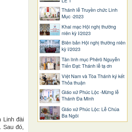
LỄ 1
Thánh lễ Truyền chức Linh
Mục -2023
Khai mạc Hội nghị thường
niên kỳ I/2023
Biên bản Hội nghị thường niên
kỳ I/2023
Tân linh mục Phêrô Nguyễn
Tiến Đạt: Thánh lễ tạ ơn
Việt Nam và Tòa Thánh ký kết
Thỏa thuận
Giáo xứ Phúc Lộc -Mừng lễ
Thánh Đa Minh
Giáo xứ Phúc Lộc: Lễ Chúa
Ba Ngôi
 Linh đài
. Sau đó,