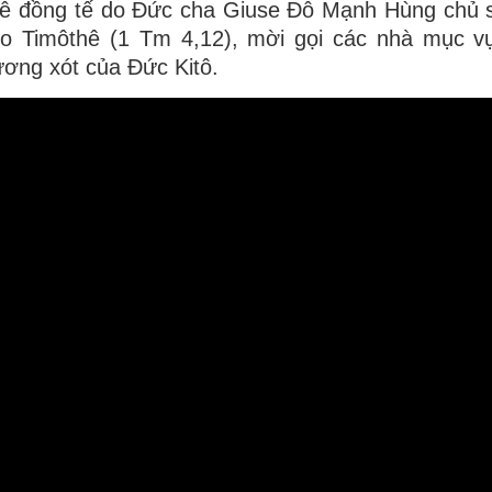
lễ đồng tế do Đức cha Giuse Đỗ Mạnh Hùng chủ 
cho Timôthê (1 Tm 4,12), mời gọi các nhà mục v
ương xót của Đức Kitô.