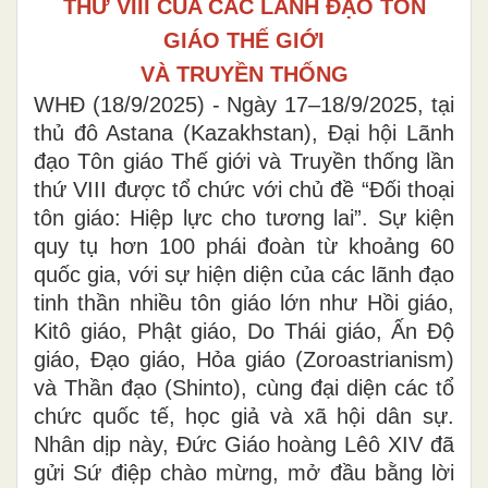
THỨ VIII CỦA CÁC LÃNH ĐẠO TÔN
GIÁO THẾ GIỚI
VÀ TRUYỀN THỐNG
WHĐ (18/9/2025) - Ngày 17–18/9/2025, tại
thủ đô Astana (Kazakhstan), Đại hội Lãnh
đạo Tôn giáo Thế giới và Truyền thống lần
thứ VIII được tổ chức với chủ đề “Đối thoại
tôn giáo: Hiệp lực cho tương lai”. Sự kiện
quy tụ hơn 100 phái đoàn từ khoảng 60
quốc gia, với sự hiện diện của các lãnh đạo
tinh thần nhiều tôn giáo lớn như Hồi giáo,
Kitô giáo, Phật giáo, Do Thái giáo, Ấn Độ
giáo, Đạo giáo, Hỏa giáo (Zoroastrianism)
và Thần đạo (Shinto), cùng đại diện các tổ
chức quốc tế, học giả và xã hội dân sự.
Nhân dịp này, Đức Giáo hoàng Lêô XIV đã
gửi Sứ điệp chào mừng, mở đầu bằng lời