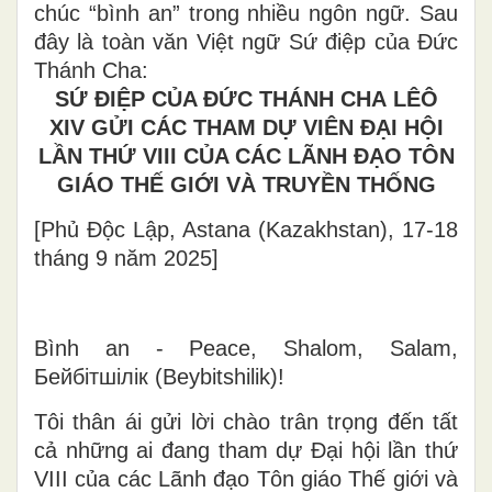
chúc “bình an” trong nhiều ngôn ngữ. Sau
đây là toàn văn Việt ngữ Sứ điệp của Đức
Thánh Cha:
SỨ ĐIỆP CỦA ĐỨC THÁNH CHA
LÊÔ
XIV
GỬI CÁC THAM DỰ VIÊN ĐẠI HỘI
LẦN THỨ VIII CỦA CÁC LÃNH ĐẠO TÔN
GIÁO THẾ GIỚI VÀ TRUYỀN THỐNG
[Phủ Độc Lập, Astana (Kazakhstan), 17-18
tháng 9 năm 2025]
Bình an - Peace, Shalom, Salam,
Бейбітшілік (Beybitshilik)!
Tôi thân ái gửi lời chào trân trọng đến tất
cả những ai đang tham dự Đại hội lần thứ
VIII của các Lãnh đạo Tôn giáo Thế giới và