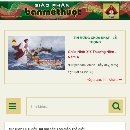
TRANG NHẤT
GIỚI THIỆU
GIÁO XỨ
TIN MỪNG CHÚA NHẬT - LỄ
DÒNG TU
TRỌNG
BAN MỤC VỤ
Chúa Nhật XIX Thường Niên -
Năm A
ĐOÀN THỂ CG
“Cứ yên tâm, chính Thầy đây, đừng
sợ!” (Mt 14,22-33)
LINH MỤC
Đọc các tin khác ➥
ĐIỂM HÀNH HƯƠNG
Sứ Điệp ĐTC gởi Đại hội các Tôn giáo Thế giới