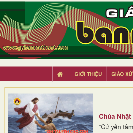
GIỚI THIỆU
GIÁO XỨ
Chúa Nhật
“Cứ yên tâm