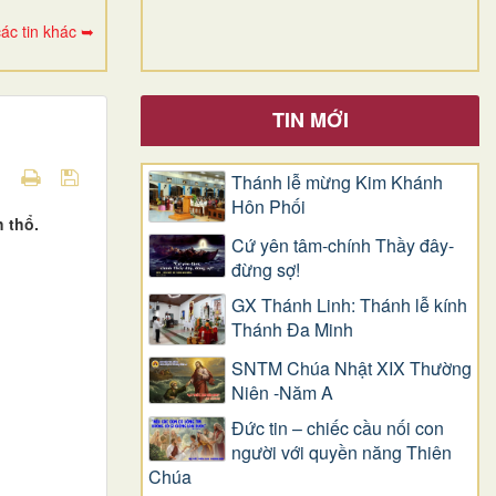
ác tin khác ➥
TIN MỚI
Thánh lễ mừng Kim Khánh
Hôn Phối
 thổ.
Cứ yên tâm-chính Thầy đây-
đừng sợ!
GX Thánh Linh: Thánh lễ kính
Thánh Đa Minh
SNTM Chúa Nhật XIX Thường
Niên -Năm A
Đức tin – chiếc cầu nối con
người với quyền năng Thiên
Chúa