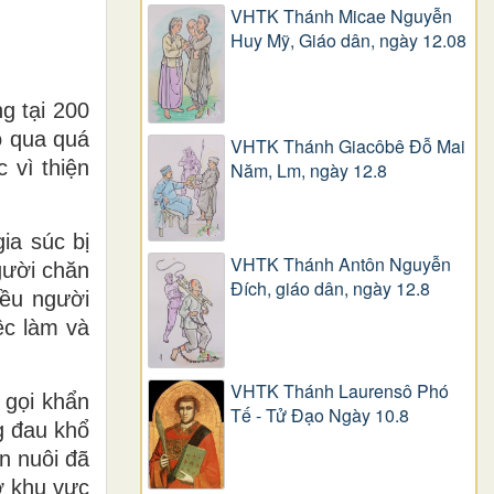
VHTK Thánh Micae Nguyễn
Huy Mỹ, Giáo dân, ngày 12.08
g tại 200
o qua quá
VHTK Thánh Giacôbê Ðỗ Mai
 vì thiện
Năm, Lm, ngày 12.8
ia súc bị
VHTK Thánh Antôn Nguyễn
gười chăn
Ðích, giáo dân, ngày 12.8
iều người
ệc làm và
VHTK Thánh Laurensô Phó
 gọi khẩn
Tế - Tử Đạo Ngày 10.8
g đau khổ
n nuôi đã
ở khu vực