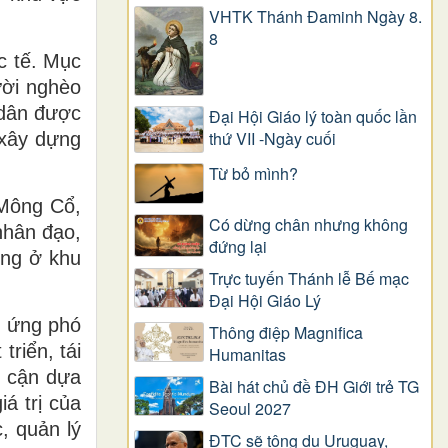
VHTK Thánh Đaminh Ngày 8.
8
c tế. Mục
ười nghèo
 dân được
Đại Hội Giáo lý toàn quốc lần
thứ VII -Ngày cuối
 xây dựng
Từ bỏ mình?
 Mông Cổ,
Có dừng chân nhưng không
nhân đạo,
đứng lại
ồng ở khu
Trực tuyến Thánh lễ Bế mạc
Đại Hội Giáo Lý
, ứng phó
Thông điệp Magnifica
riển, tái
Humanitas
p cận dựa
Bài hát chủ đề ĐH Giới trẻ TG
á trị của
Seoul 2027
, quản lý
ĐTC sẽ tông du Uruguay,