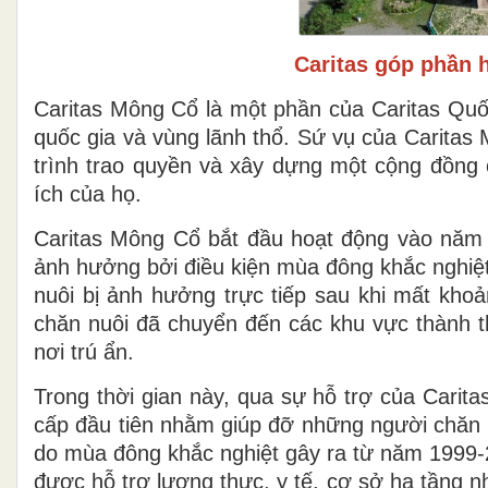
Caritas góp phần 
Caritas Mông Cổ là một phần của Caritas Quốc
quốc gia và vùng lãnh thổ. Sứ vụ của Carita
trình trao quyền và xây dựng một cộng đồng c
ích của họ.
Caritas Mông Cổ bắt đầu hoạt động vào năm 
ảnh hưởng bởi điều kiện mùa đông khắc nghi
nuôi bị ảnh hưởng trực tiếp sau khi mất khoả
chăn nuôi đã chuyển đến các khu vực thành th
nơi trú ẩn.
Trong thời gian này, qua sự hỗ trợ của Carit
cấp đầu tiên nhằm giúp đỡ những người chăn 
do mùa đông khắc nghiệt gây ra từ năm 1999-
được hỗ trợ lương thực, y tế, cơ sở hạ tầng 