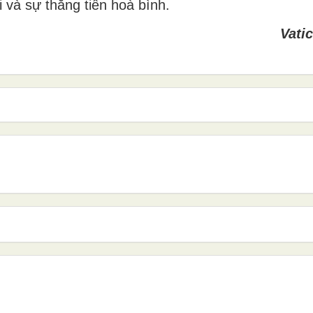
i và sự thăng tiến hoà bình.
Vati