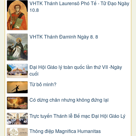
VHTK Thánh Laurensô Phó Tế - Tử Đạo Ngày
10.8
VHTK Thánh Đaminh Ngày 8. 8
Đại Hội Giáo lý toàn quốc lần thứ VII -Ngày
cuối
Từ bỏ mình?
Có dừng chân nhưng không đứng lại
Trực tuyến Thánh lễ Bế mạc Đại Hội Giáo Lý
Thông điệp Magnifica Humanitas