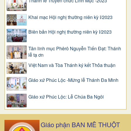
Thánh lễ Truyền chức Linh Mục -2023
Khai mạc Hội nghị thường niên kỳ I/2023
Biên bản Hội nghị thường niên kỳ I/2023
Tân linh mục Phêrô Nguyễn Tiến Đạt: Thánh
lễ tạ ơn
Việt Nam và Tòa Thánh ký kết Thỏa thuận
Giáo xứ Phúc Lộc -Mừng lễ Thánh Đa Minh
Giáo xứ Phúc Lộc: Lễ Chúa Ba Ngôi
Giáo phận BAN MÊ THUỘT