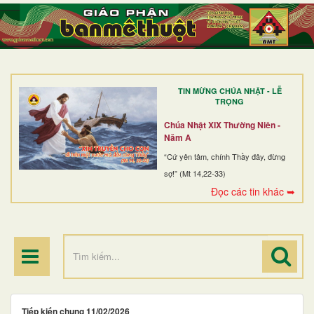
TRANG NHẤT
GIỚI THIỆU
GIÁO XỨ
TIN MỪNG CHÚA NHẬT - LỄ
DÒNG TU
TRỌNG
BAN MỤC VỤ
Chúa Nhật XIX Thường Niên -
Năm A
ĐOÀN THỂ CG
“Cứ yên tâm, chính Thầy đây, đừng
sợ!” (Mt 14,22-33)
LINH MỤC
Đọc các tin khác ➥
ĐIỂM HÀNH HƯƠNG
Tiếp kiến chung 11/02/2026