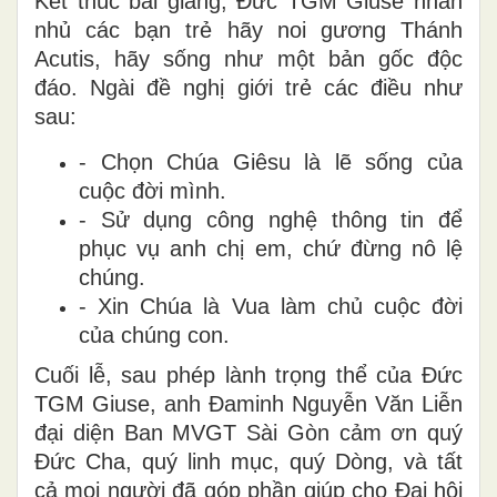
Kết thúc bài giảng, Đức TGM Giuse nhắn
nhủ các bạn trẻ hãy noi gương Thánh
Acutis, hãy sống như một bản gốc độc
đáo. Ngài đề nghị giới trẻ các điều như
sau:
- Chọn Chúa Giêsu là lẽ sống của
cuộc đời mình.
- Sử dụng công nghệ thông tin để
phục vụ anh chị em, chứ đừng nô lệ
chúng.
- Xin Chúa là Vua làm chủ cuộc đời
của chúng con.
Cuối lễ, sau phép lành trọng thể của Đức
TGM Giuse, anh Đaminh Nguyễn Văn Liễn
đại diện Ban MVGT Sài Gòn cảm ơn quý
Đức Cha, quý linh mục, quý Dòng, và tất
cả mọi người đã góp phần giúp cho Đại hội