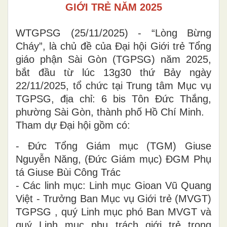
GIỚI TRẺ NĂM 2025
WTGPSG (25/11/2025) - “Lòng Bừng
Cháy”, là chủ đề của Đại hội Giới trẻ Tổng
giáo phận Sài Gòn (TGPSG) năm 2025,
bắt đầu từ lúc 13g30 thứ Bảy ngày
22/11/2025, tổ chức tại Trung tâm Mục vụ
TGPSG, địa chỉ: 6 bis Tôn Đức Thắng,
phường Sài Gòn, thành phố Hồ Chí Minh.
Tham dự Đại hội gồm có:
- Đức Tổng Giám mục (TGM) Giuse
Nguyễn Năng, (Đức Giám mục) ĐGM Phụ
tá Giuse Bùi Công Trác
- Các linh mục: Linh mục Gioan Vũ Quang
Việt - Trưởng Ban Mục vụ Giới trẻ (MVGT)
TGPSG , quý Linh mục phó Ban MVGT và
quý Linh mục phụ trách giới trẻ trong