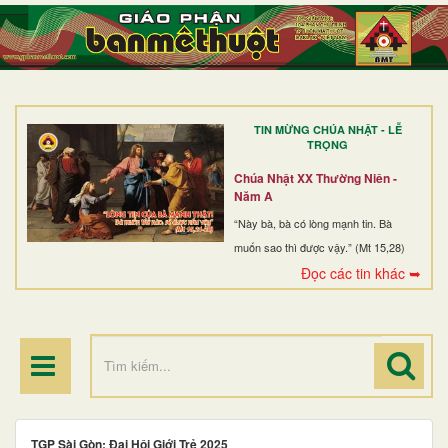
TRANG NHẤT
GIỚI THIỆU
GIÁO XỨ
TIN MỪNG CHÚA NHẬT - LỄ
DÒNG TU
TRỌNG
BAN MỤC VỤ
Chúa Nhật XX Thường Niên -
Năm A
ĐOÀN THỂ CG
“Này bà, bà có lòng mạnh tin. Bà
muốn sao thì được vậy.” (Mt 15,28)
LINH MỤC
Đọc các tin khác ➥
ĐIỂM HÀNH HƯƠNG
TGP Sài Gòn: Đại Hội Giới Trẻ 2025