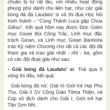
chuẩn bị từ rất lâu, với nhiều hoạt động
phong phú dành cho liên hạt, như các giải
bóng đá đá Laudato’ si và thi đua Học hỏi
Kinh thánh – “Cùng Thánh Luca gặp Chúa
Giêsu”. Kết quả hôm nay được Đức Giám
mục Giuse Bùi Công Trác, Linh mục đặc
trách Gioan, và Linh mục Gioan Baotixita
trao Kỷ niệm Chương cho tất cả các đội đã
tham gia và trao giải nhất - nhì - ba, gồm
có các đội đoạt giải như sau:
- Giải bóng đá Laudato’ si
. Trải qua 5
vòng thi đấu, kết quả:
Giải bóng đá nữ: Giải III Giới trẻ Hạt Phú
Thọ, Giải II SV Công Giáo Tôma Thiện, và
Cúp vô địch dành cho Giải I, Giới trẻ hạt
Tân Sơn Nhì.