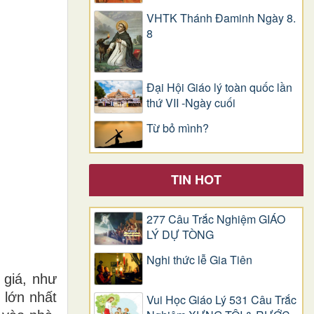
VHTK Thánh Đaminh Ngày 8.
8
Đại Hội Giáo lý toàn quốc lần
thứ VII -Ngày cuối
Từ bỏ mình?
TIN HOT
277 Câu Trắc Nghiệm GIÁO
LÝ DỰ TÒNG
Nghi thức lễ Gia Tiên
 giá, như
 lớn nhất
Vui Học Giáo Lý 531 Câu Trắc