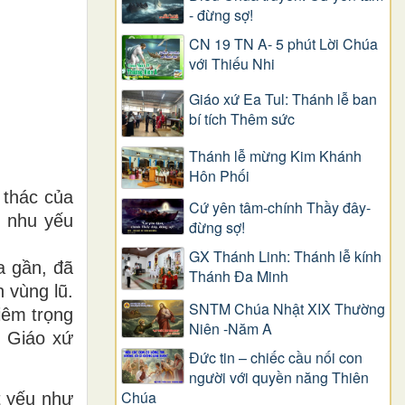
- đừng sợ!
CN 19 TN A- 5 phút Lời Chúa
với Thiếu Nhi
Giáo xứ Ea Tul: Thánh lễ ban
bí tích Thêm sức
Thánh lễ mừng Kim Khánh
Hôn Phối
 thác của
Cứ yên tâm-chính Thầy đây-
 nhu yếu
đừng sợ!
GX Thánh Linh: Thánh lễ kính
a gần, đã
Thánh Đa Minh
 vùng lũ.
SNTM Chúa Nhật XIX Thường
iêm trọng
Niên -Năm A
c Giáo xứ
Đức tin – chiếc cầu nối con
người với quyền năng Thiên
Chúa
t yếu như