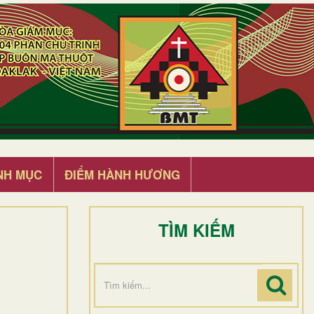
NH MỤC
ĐIỂM HÀNH HƯƠNG
TÌM KIẾM