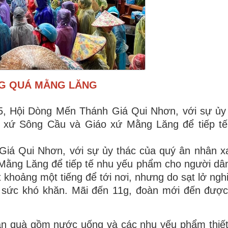
G QUÁ MẰNG LĂNG
, Hội Dòng Mến Thánh Giá Qui Nhơn, với sự ủy
o xứ Sông Cầu và Giáo xứ Mằng Lăng để tiếp tế
iá Qui Nhơn, với sự ủy thác của quý ân nhân x
ằng Lăng để tiếp tế nhu yếu phẩm cho người dân
 khoảng một tiếng để tới nơi, nhưng do sạt lở ngh
ết sức khó khăn. Mãi đến 11g, đoàn mới đến đượ
phần quà gồm nước uống và các nhu yếu phẩm thiế