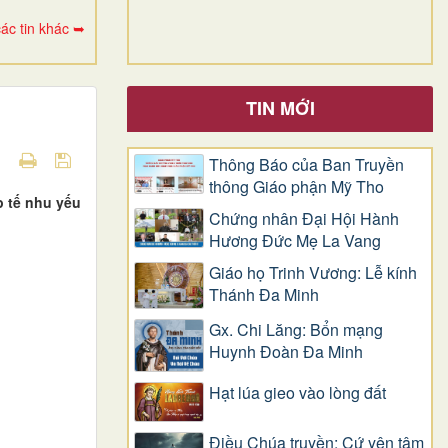
ác tin khác ➥
TIN MỚI
Thông Báo của Ban Truyền
thông Giáo phận Mỹ Tho
 tế nhu yếu
Chứng nhân Đại Hội Hành
Hương Đức Mẹ La Vang
Giáo họ Trinh Vương: Lễ kính
Thánh Đa Minh
Gx. Chi Lăng: Bổn mạng
Huynh Đoàn Đa Minh
Hạt lúa gieo vào lòng đất
Điều Chúa truyền: Cứ yên tâm