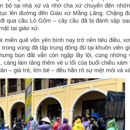
àn bộ tại nhà xứ và nhờ cha xứ chuyển đến nhữ
p tục lên đường đến Giáo xứ Mằng Lăng. Chặng 
 đi qua cầu Lò Gốm – cây cầu đã bị đánh sập sau 
ặt tại giáo xứ.
 miền quê vốn yên bình nay trở nên tiêu điều, xơ
 trong vùng đã tập trung đông đủ tại khuôn viên gi
hưng bùn đất vẫn còn ngập lầy lội, cùng những 
, càng làm tăng thêm vẻ u tối của buổi chiều xám 
n – già trẻ, lớn bé – đều hằn rõ sự mệt mỏi và x