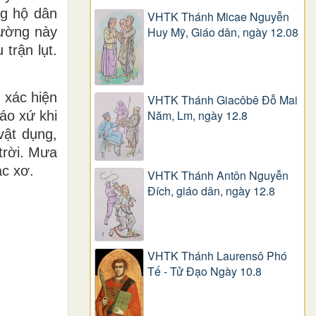
ng hộ dân
VHTK Thánh Micae Nguyễn
Huy Mỹ, Giáo dân, ngày 12.08
đường này
trận lụt.
 xác hiện
VHTK Thánh Giacôbê Ðỗ Mai
Năm, Lm, ngày 12.8
áo xứ khi
vật dụng,
trời. Mưa
ác xơ.
VHTK Thánh Antôn Nguyễn
Ðích, giáo dân, ngày 12.8
VHTK Thánh Laurensô Phó
Tế - Tử Đạo Ngày 10.8