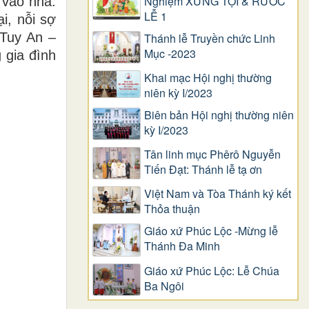
Nghiệm XƯNG TỘI & RƯỚC
 vào nhà.
LỄ 1
i, nỗi sợ
 Tuy An –
Thánh lễ Truyền chức Linh
Mục -2023
 gia đình
Khai mạc Hội nghị thường
niên kỳ I/2023
Biên bản Hội nghị thường niên
kỳ I/2023
Tân linh mục Phêrô Nguyễn
Tiến Đạt: Thánh lễ tạ ơn
Việt Nam và Tòa Thánh ký kết
Thỏa thuận
Giáo xứ Phúc Lộc -Mừng lễ
Thánh Đa Minh
Giáo xứ Phúc Lộc: Lễ Chúa
Ba Ngôi