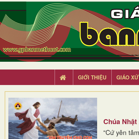
GIỚI THIỆU
GIÁO XỨ
Chúa Nhật
“Cứ yên tâm