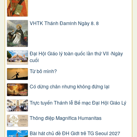
VHTK Thánh Đaminh Ngày 8. 8
Đại Hội Giáo lý toàn quốc lần thứ VII -Ngày
cuối
Từ bỏ mình?
Có dừng chân nhưng không đứng lại
Trực tuyến Thánh lễ Bế mạc Đại Hội Giáo Lý
Thông điệp Magnifica Humanitas
Bài hát chủ đề ĐH Giới trẻ TG Seoul 2027