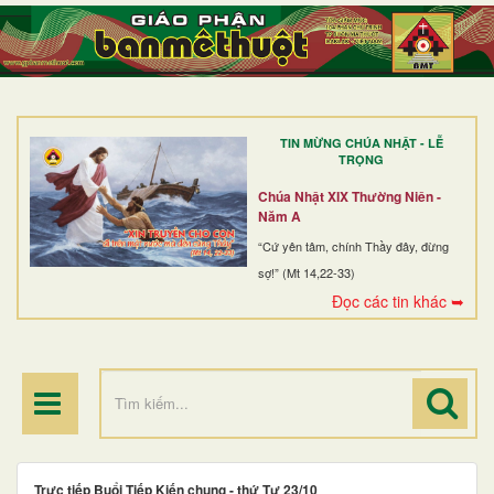
TRANG NHẤT
GIỚI THIỆU
GIÁO XỨ
TIN MỪNG CHÚA NHẬT - LỄ
DÒNG TU
TRỌNG
BAN MỤC VỤ
Chúa Nhật XIX Thường Niên -
Năm A
ĐOÀN THỂ CG
“Cứ yên tâm, chính Thầy đây, đừng
sợ!” (Mt 14,22-33)
LINH MỤC
Đọc các tin khác ➥
ĐIỂM HÀNH HƯƠNG
Trực tiếp Buổi Tiếp Kiến chung - thứ Tư 23/10