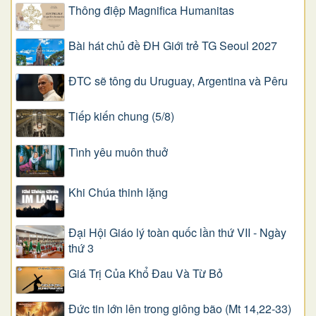
Thông điệp Magnifica Humanitas
Bài hát chủ đề ĐH Giới trẻ TG Seoul 2027
ĐTC sẽ tông du Uruguay, Argentina và Pêru
Tiếp kiến chung (5/8)
Tình yêu muôn thuở
Khi Chúa thinh lặng
Đại Hội Giáo lý toàn quốc lần thứ VII - Ngày
thứ 3
Giá Trị Của Khổ Ðau Và Từ Bỏ
Đức tin lớn lên trong giông bão (Mt 14,22-33)