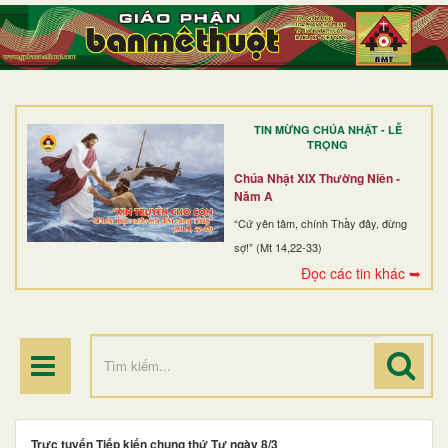
TRANG NHẤT
GIỚI THIỆU
GIÁO XỨ
TIN MỪNG CHÚA NHẬT - LỄ
DÒNG TU
TRỌNG
BAN MỤC VỤ
Chúa Nhật XIX Thường Niên -
Năm A
ĐOÀN THỂ CG
“Cứ yên tâm, chính Thầy đây, đừng
sợ!” (Mt 14,22-33)
LINH MỤC
Đọc các tin khác ➥
ĐIỂM HÀNH HƯƠNG
Trực tuyến Tiếp kiến chung thứ Tư ngày 8/3