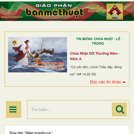
TRANG NHẤT
GIỚI THIỆU
GIÁO XỨ
TIN MỪNG CHÚA NHẬT - LỄ
DÒNG TU
TRỌNG
BAN MỤC VỤ
Chúa Nhật XIX Thường Niên -
Năm A
ĐOÀN THỂ CG
“Cứ yên tâm, chính Thầy đây, đừng
sợ!” (Mt 14,22-33)
LINH MỤC
Đọc các tin khác ➥
ĐIỂM HÀNH HƯƠNG
Truy tìm “Sấm truyền ca”