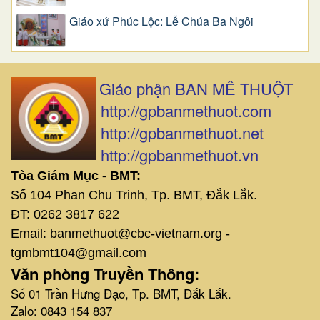
Giáo xứ Phúc Lộc: Lễ Chúa Ba Ngôi
Giáo phận BAN MÊ THUỘT
http://gpbanmethuot.com
http://gpbanmethuot.net
http://gpbanmethuot.vn
Tòa Giám Mục - BMT:
Số 104 Phan Chu Trinh, Tp. BMT, Đắk Lắk.
ĐT: 0262 3817 622
Email: banmethuot@cbc-vietnam.org -
tgmbmt104@gmail.com
Văn phòng Truyền Thông:
Số 01 Trần Hưng Đạo, Tp. BMT, Đắk Lắk.
Zalo: 0843 154 837