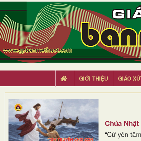
GIỚI THIỆU
GIÁO XỨ
Chúa Nhật
“Cứ yên tâm