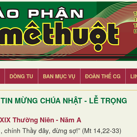
DÒNG TU
BAN MỤC VỤ
ĐOÀN THỂ CG
LI
TIN MỪNG CHÚA NHẬT - LỄ TRỌNG
 XIX Thường Niên - Năm A
, chính Thầy đây, đừng sợ!” (Mt 14,22-33)