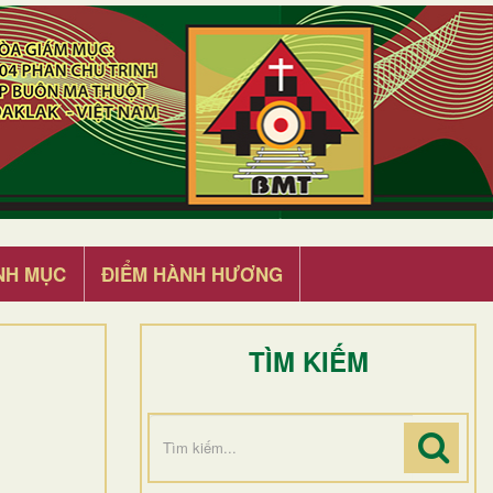
NH MỤC
ĐIỂM HÀNH HƯƠNG
TÌM KIẾM