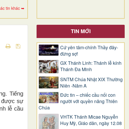
ác tin khác ➥
TIN MỚI
Cứ yên tâm-chính Thầy đây-
đừng sợ!
GX Thánh Linh: Thánh lễ kính
Thánh Đa Minh
SNTM Chúa Nhật XIX Thường
Niên -Năm A
ng. Tiếng
Đức tin – chiếc cầu nối con
, được sự
người với quyền năng Thiên
Chúa
nh lễ cầu
VHTK Thánh Micae Nguyễn
Huy Mỹ, Giáo dân, ngày 12.08