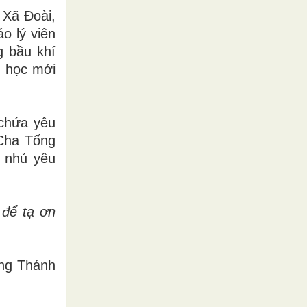
 Xã Đoài,
o lý viên
g bầu khí
m học mới
 chứa yêu
 Cha Tổng
 nhủ yêu
 để tạ ơn
âng Thánh