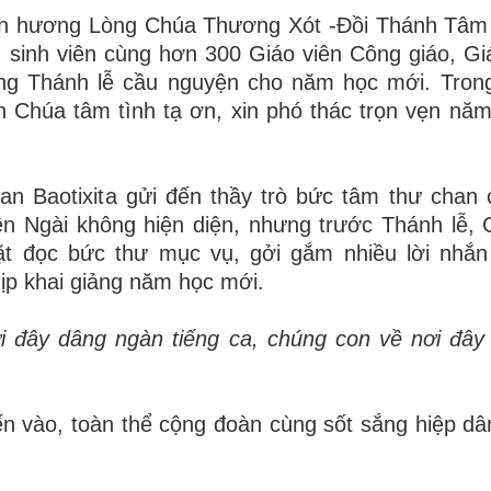
ành hương Lòng Chúa Thương Xót -Đồi Thánh Tâm
sinh viên cùng hơn 300 Giáo viên Công giáo, Giá
âng Thánh lễ cầu nguyện cho năm học mới. Tron
n Chúa tâm tình tạ ơn, xin phó thác trọn vẹn nă
an Baotixita gửi đến thầy trò bức tâm thư chan
ên Ngài không hiện diện, nhưng trước Thánh lễ,
ặt đọc bức thư mục vụ, gởi gắm nhiều lời nhắn
ịp khai giảng năm học mới.
i đây dâng ngàn tiếng ca, chúng con về nơi đây
ến vào, toàn thể cộng đoàn cùng sốt sắng hiệp d