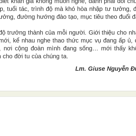
ì biết khán giả không muốn nghe, đành phải đổi ch
p, tuổi tác, trình độ mà khó hòa nhập tư tưởng, 
tưởng, đường hướng đào tạo, mục tiêu theo đuổi đấ
ộ trưởng thành của mỗi người. Giới thiệu cho n
 mới, kể nhau nghe thao thức mục vụ đang ấp ủ, 
ội, nơi cộng đoàn mình đang sống… mới thấy kh
 cho đời tu của chúng ta.
Lm. Giuse Nguyễn Đ