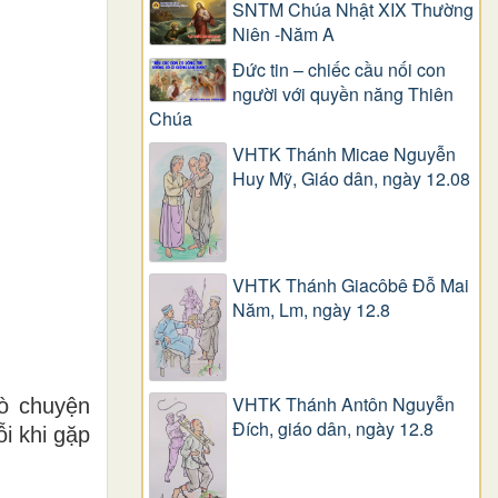
SNTM Chúa Nhật XIX Thường
Niên -Năm A
Đức tin – chiếc cầu nối con
người với quyền năng Thiên
Chúa
VHTK Thánh Micae Nguyễn
Huy Mỹ, Giáo dân, ngày 12.08
VHTK Thánh Giacôbê Ðỗ Mai
Năm, Lm, ngày 12.8
VHTK Thánh Antôn Nguyễn
rò chuyện
Ðích, giáo dân, ngày 12.8
i khi gặp