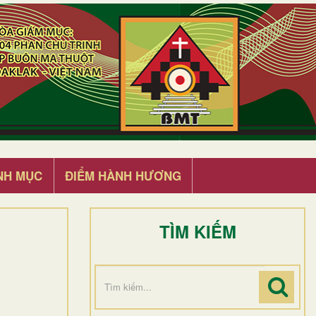
NH MỤC
ĐIỂM HÀNH HƯƠNG
TÌM KIẾM