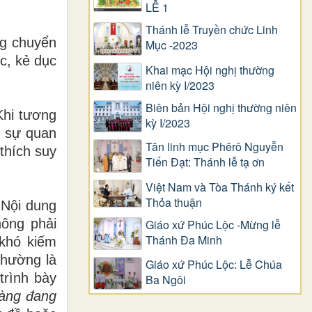
LỄ 1
Thánh lễ Truyền chức Linh
ng chuyển
Mục -2023
c, kẻ dục
Khai mạc Hội nghị thường
niên kỳ I/2023
Biên bản Hội nghị thường niên
Khi tương
kỳ I/2023
i sự quan
Tân linh mục Phêrô Nguyễn
 thích suy
Tiến Đạt: Thánh lễ tạ ơn
Việt Nam và Tòa Thánh ký kết
Thỏa thuận
 Nội dung
hông phải
Giáo xứ Phúc Lộc -Mừng lễ
Thánh Đa Minh
 khó kiếm
thường là
Giáo xứ Phúc Lộc: Lễ Chúa
trình bày
Ba Ngôi
oàng đang