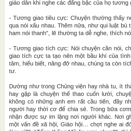
giáo dân khi nghe các đấng bậc của họ tương g
-
Tương giao tiêu cực: Chuyện thường thấy n
qua nói xấu nhau. Thêm nữa, như qui luật bù 
ham nói thanh”, lẽ thường ta dễ nghe, thích 
-
Tương giao tích cực: Nói chuyện cần nói, 
giao tích cực ta tạo nên một bầu khí của tìn
tâm, hiểu biết, nâng đỡ nhau, chúng ta còn tíc
tư.
Dường như trong Chủng viện hay nhà tu, ít t
hay gặp là chuyện thể thao cuốn lưới, chuy
không có những anh em rất cầu tiến, đầy nh
người hay thời cơ để chia sẻ. Trong bữa cơm
nhận được sự im lặng nơi người khác. Nơi g
một vấn đề xã hội, Giáo hội… chợt nghe ai đó