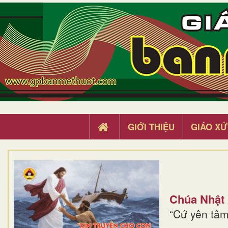
GIỚI THIỆU
GIÁO XỨ
Chúa Nhật
“Cứ yên tâm