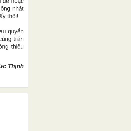
ủ đề hoặc
đồng nhất
y thôi!
hau quyển
cùng trăn
ông thiếu
ức Thịnh