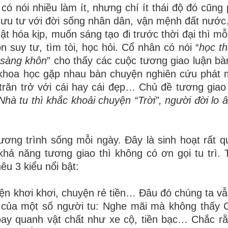
 có nói nhiều làm ít, nhưng chí ít thái độ đó cũng
, ưu tư với đời sống nhân dân, vận mệnh đất nước.
t hóa kịp, muốn sáng tạo đi trước thời đại thì mỗ
n suy tư, tìm tòi, học hỏi. Cổ nhân có nói “
học t
 sàng khôn
” cho thấy các cuộc tương giao luận bàn
 khoa học gặp nhau bàn chuyện nghiên cứu phát 
trăn trở với cái hay cái đẹp… Chủ đề tương giao
Nhà tu thì khắc khoải chuyện “Trời”, người đời lo 
ơng trình sống mỗi ngày. Đây là sinh hoạt rất q
hả năng tương giao thì không có ơn gọi tu trì. 
êu 3 kiểu nổi bật:
yện
khơi khơi, chuyện rẻ tiền… Đâu đó chúng ta v
 của một số người tu: Nghe mãi mà không thấy 
oay quanh vật chất như xe cộ, tiền bạc… Chắc r