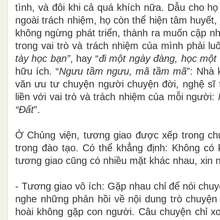
tình, và đôi khi cả quá khích nữa. Dẫu cho họ
ngoài trách nhiệm, họ còn thể hiện tâm huyết
không ngừng phát triển, thành ra muốn cập nhậ
trong vai trò và trách nhiệm của mình phải luô
tày học bạn”
, hay “
đi một ngày đàng, học một
hữu ích. “
Ngưu tầm ngưu, mã tầm mã
”: Nhà
văn ưu tư chuyện người chuyện đời, nghệ sĩ 
liền với vai trò và trách nhiệm của mỗi người:
“Đất
”.
Ở
Chủng
viện,
tương giao được xếp trong chư
trong đào tạo. Có thể khẳng định: Không có k
tương giao cũng có nhiều mặt khác nhau, xin n
-
Tương giao vô ích: Gặp nhau chỉ để nói chu
nghe những phản hồi về nội dung trò chuyện
hoài không gặp con người. Câu chuyện chỉ x