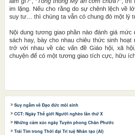
làm gì
?”, “
Tổng
thống
Mỹ
ăn
cơm
chưa
?”, th
im lặng. Nếu cho rằng do sự chênh lệch về lớ
suy tư… thì chúng ta vẫn có chung đó một lý 
Nội dung tương giao phần nào đánh giá mức đ
sách hay, bày cho nhau chiêu thức sinh hoạt
trở với nhau về các vấn đề Giáo hội, xã h
chuyện để có một tương giao tích cực, hữu ích
Suy ngẫm về Đạo đức môi sinh
CCT: Ngày Thế giới Người nghèo lần thứ X
Những cảm xúc ngày Tuyên phong Chân Phước
Trái Tim trong Thời đại Trí tuệ Nhân tạo (AI)