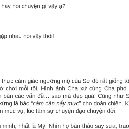
hay nói chuyện gì vậy ạ?
ặp nhau nói vậy thôi!
ú thực cảm giác ngưỡng mộ của Sơ đó rất giống tôi
thờ chơi mỗi tối. Hình ảnh Cha xứ cùng Cha phó 
uận bàn các vấn đề… sao mà đẹp quá! Cũng như Sơ
 xứng là bậc “
cầm cân nẩy mực
” cho đoàn chiên. 
yện mục vụ, lúc tâm sự chuyện đạo chuyện đời.
minh, nhất là Mỹ. Nhìn họ bàn thảo say sưa, trao 