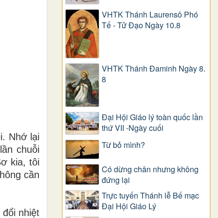
VHTK Thánh Laurensô Phó
Tế - Tử Đạo Ngày 10.8
VHTK Thánh Đaminh Ngày 8.
8
Đại Hội Giáo lý toàn quốc lần
thứ VII -Ngày cuối
. Nhớ lại
Từ bỏ mình?
lần chuỗi
 kia, tôi
Có dừng chân nhưng không
Không cần
đứng lại
Trực tuyến Thánh lễ Bế mạc
Đại Hội Giáo Lý
đổi nhiệt