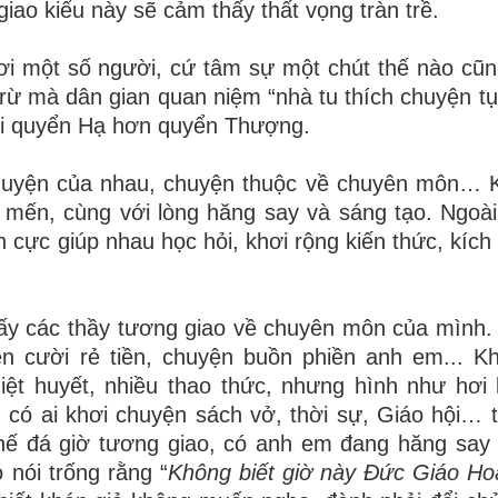
iao kiểu này sẽ cảm thấy thất vọng tràn trề.
ơi một số người, cứ tâm sự một chút thế nào cũ
trừ mà dân gian quan niệm “nhà tu thích chuyện tụ
nói quyển Hạ hơn quyển Thượng.
chuyện của nhau, chuyện thuộc về chuyên môn… 
h mến, cùng với lòng hăng say và sáng tạo. Ngoà
h cực giúp nhau học hỏi, khơi rộng kiến thức, kích
hấy các thầy tương giao về chuyên môn của mình.
ện cười rẻ tiền, chuyện buồn phiền anh em.
.
. K
iệt huyết, nhiều thao thức, nhưng hình như hơi
 có ai khơi chuyện sách vở, thời sự, Giáo hội… 
hế đá giờ tương
giao, có anh em đang hăng say 
 nói trống rằng “
Không biết giờ này Đức Giáo H