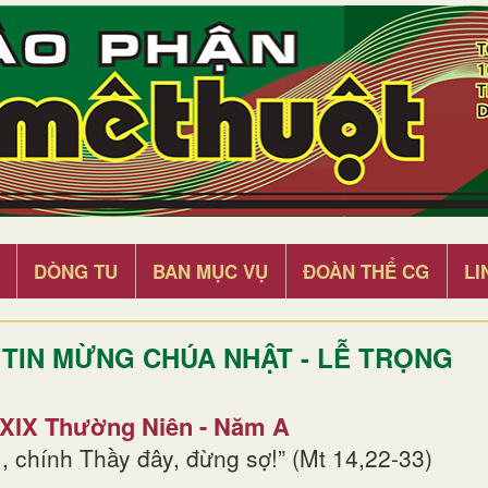
DÒNG TU
BAN MỤC VỤ
ĐOÀN THỂ CG
LI
TIN MỪNG CHÚA NHẬT - LỄ TRỌNG
 XIX Thường Niên - Năm A
, chính Thầy đây, đừng sợ!” (Mt 14,22-33)