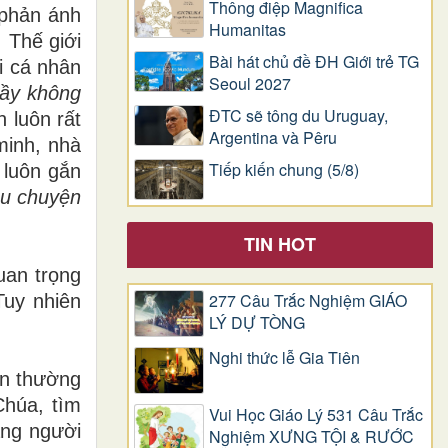
Thông điệp Magnifica
 phản ánh
Humanitas
 Thế giới
Bài hát chủ đề ĐH Giới trẻ TG
i cá nhân
Seoul 2027
hầy không
ĐTC sẽ tông du Uruguay,
 luôn rất
Argentina và Pêru
minh, nhà
Tiếp kiến chung (5/8)
 luôn gắn
âu chuyện
TIN HOT
uan trọng
277 Câu Trắc Nghiệm GIÁO
Tuy nhiên
LÝ DỰ TÒNG
Nghi thức lễ Gia Tiên
ẫn
thường
Chúa, tìm
Vui Học Giáo Lý 531 Câu Trắc
ằng người
Nghiệm XƯNG TỘI & RƯỚC