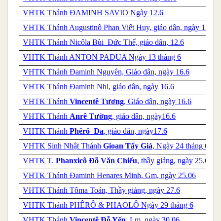
VHTK
Thánh
ĐAMINH SAVIO Ngày 12.6
VHTK Thánh Augustinô Phan Viết Huy, giáo dân, ngày 12.6
VHTK Thánh Nicôla Bùi Đức Thể, giáo dân, 12.6
VHTK
Thánh
ANTON PADUA Ngày 13 tháng 6
VHTK Thánh Đaminh Nguyên, Giáo dân, ngày 16.6
VHTK Thánh Đaminh Nhi, giáo dân, ngày 16.6
VHTK Thánh
Vincentê Tương
, Giáo dân, ngày 16.6
VHTK Thánh
Anrê Tường
, giáo dân, ngày16.6
VHTK Thánh
Phêrô Đa
, giáo dân, ngày17.6
VHTK Sinh Nhật
Thánh
Gioan Tẩy Giả
, Ngày 24 tháng 6
VHTK T.
Phanxicô Đỗ Văn Chiểu
, thầy giảng, ngày 25.6
VHTK Thánh Đaminh Henares Minh, Gm, ngày 25.06
VHTK Thánh Tôma Toán, Thầy giảng, ngày 27.6
VHTK
Thánh
PHÊRÔ & PHAOLÔ Ngày 29 tháng 6
VHTK Thánh
Vincentê Đỗ Yến
, Lm, ngày 30.06