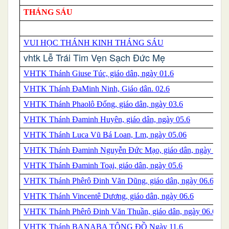
THÁNG SÁU
VUI HỌC THÁNH KINH THÁNG SÁU
vhtk Lễ Trái Tim Vẹn Sạch Đức Mẹ
VHTK Thánh Giuse Túc, giáo dân, ngày 01.6
VHTK Thánh ĐaMinh Ninh, Giáo dân. 02.6
VHTK Thánh Phaolô Đổng, giáo dân, ngày 03.6
VHTK Thánh Đaminh Huyên, giáo dân, ngày 05.6
VHTK Thánh Luca Vũ Bá Loan, Lm, ngày 05.06
VHTK Thánh Đaminh Nguyễn Đức Mạo, giáo dân, ngày 05.6
VHTK Thánh Đaminh Toại, giáo dân, ngày 05.6
VHTK Thánh Phêrô Đinh Văn Dũng, giáo dân, ngày 06.6
VHTK Thánh Vincentê Dương, giáo dân, ngày 06.6
VHTK Thánh Phêrô Đinh Văn Thuần, giáo dân, ngày 06.6
VHTK
Thánh
BANABA TÔNG ĐỒ Ngày 11.6