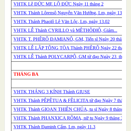
VHTK Lễ ĐỨC MẸ LỘ ĐỨC Ngày 11 tháng 2
VHTK Thánh Lôrensô Nguyễn Văn Hưởng, Lm, ngày 13.02
VHTK Thánh Phaolô Lê Văn Lộc, Lm, ngày 13.02
VHTK LỄ
Thánh
CYRILLO và MÊTHÔĐIÔ, Giám...
VHTK
T.
PHÊRÔ ĐAMIANÔ, GM, Tiến sĩ Ngày 20 tháng...
VHTK LỄ LẬP TÔNG TÒA
Thánh
PHÊRÔ Ngày 22 tháng 
VHTK LỄ
Thánh
POLYCARPÔ, GM tử đạo Ngày 23 tháng 
THÁNG BA
VHTK THÁNG 3 KÍNH
Thánh
GIUSE
VHTK Thánh PÊPÊTUA & FÊLICITA tử đạo Ngày 7 tháng 3
VHTK Thánh GIOAN THIÊN CHÚA, tu sĩ Ngày 8 tháng 3
VHTK Thánh PHANXICA RÔMA, nữ tu Ngày 9 tháng 3
VHTK Thánh Đaminh Cẩm, Lm, ngày 11.3