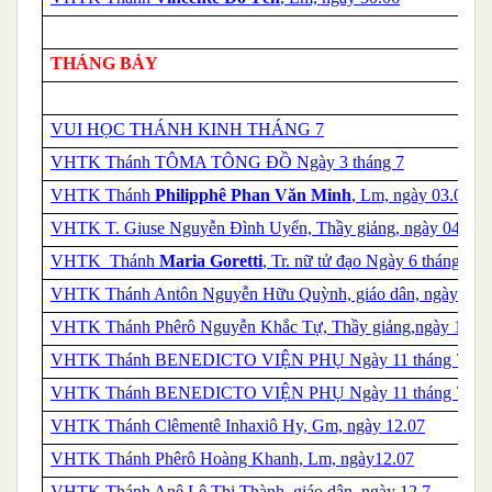
THÁNG BẢY
VUI HỌC THÁNH KINH THÁNG 7
VHTK
Thánh
TÔMA TÔNG ĐỒ Ngày 3 tháng 7
VHTK Thánh
Philipphê Phan Văn Minh
, Lm, ngày 03.07
VHTK T. Giuse Nguyễn Đình Uyển, Thầy giảng, ngày 04.07
VHTK
Thánh
Maria Goretti
, Tr. nữ tử đạo Ngày 6 tháng 7
VHTK Thánh Antôn Nguyễn Hữu Quỳnh, giáo dân, ngày 10.
VHTK Thánh Phêrô Nguyễn Khắc Tự, Thầy giảng,ngày 10.0
VHTK
Thánh
BENEDICTO VIỆN PHỤ Ngày 11 tháng 7
VHTK
Thánh
BENEDICTO VIỆN PHỤ Ngày 11 tháng 7
VHTK Thánh Clêmentê Inhaxiô Hy, Gm, ngày 12.07
VHTK Thánh Phêrô Hoàng Khanh, Lm, ngày12.07
VHTK Thánh Anê Lê Thị Thành, giáo dân, ngày 12.7