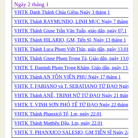
Ngày 2 tháng 1
VHTK Danh Thánh Chúa Giêsu Ngày 3 tháng 1
VHTK
Thánh
RAYMUNDO, LINH MỤC Ngày 7 tháng 1
VHTK Thánh Giuse Trần Văn Tuấn, giáo dân, ngày 07.1
VHTK
Thánh
HILARIO, GM, Tiến Sĩ, Ngày 13 tháng 1
VHTK Thánh Luca Phạm Viết Thìn, giáo dân, ngày 13.01
VHTK Thánh Giuse Phạm Trọng Tả, Giáo dân, ngày 13.01
VHTK T. Đaminh Phạm Trọng Khảm, Giáo dân, ngày 13.01
VHTK
Thánh
AN TÔN VIỆN PHỤ Ngày 17 tháng 1
VHTK T. FABIANO và T. SEBATIANO TỬ ĐẠO Ngày 20.
VHTK
Thánh
ANÊ, TRINH NỮ TỬ ĐẠO Ngày 21 tháng 1
VHTK
T.
VINH SƠN PHÓ TẾ TỬ ĐẠO Ngày 22 tháng 1
VHTK Thánh Phanxicô Tế, Lm, ngày 22.01
VHTK Thánh Matthêu Đậu, Lm, ngày 22.01
VHTK
T.
PHANXICO SALESIO, GM TIẾN SĨ Ngày 24 .1