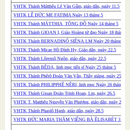
VHTK Thánh Mátthêu Lê Văn Gẫm, giáo dân, ngày 11.5
VHTK LỄ ĐỨC MẸ FATIMA Ngày 13 tháng 5
VHTK
Thánh
MÁTTHIA TÔNG ĐỒ Ngày 14 tháng 5
VHTK
Thánh
GIOAN I, Giáo Hoàng tử đạo Ngày 18 tháng 5
VHTK
Thánh
BERNADINÔ SIÊNA LM Ngày 20 tháng 5
VHTK Thánh Micae Hồ Đình Hy, Giáo dân, ngày 22.5
VHTK Thánh Lôrensô Ngôn, giáo dân, ngày 22.5
VHTK
Thánh
BÊDA, linh mục tiến sĩ Ngày 25 tháng 5
VHTK Thánh Phêrô Đoàn Văn Vân, Thầy giảng, ngày 25.5
VHTK
Thánh
PHILIPPHÊ NÊRI, linh mục Ngày 26 tháng 5
VHTK Thánh Gioan Đoàn Trinh Hoan, Lm, ngày 26.5
VHTK T. Matthêu Nguyễn Văn Phượng, giáo dân, ngày 26.5
VHTK Thánh Phaolô Hạnh, giáo dân, ngày 28.5
VHTK ĐỨC MARIA THĂM VIẾNG BÀ ÊLISABÉT 31.5