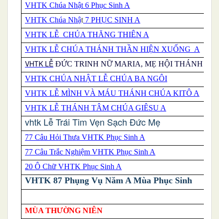
VHTK Chúa Nhật 6 Phục Sinh A
VHTK
Chúa Nhậ
t
7 PHỤC SINH A
VHTK LỄ CHÚA THĂNG THIÊN A
VHTK LỄ CHÚA THÁNH THẦN HIỆN XUỐNG A
VHTK LỄ
ĐỨC TRINH NỮ MARIA, MẸ HỘI THÁNH
VHTK CHÚA NHẬT LỄ CHÚA BA NGÔI
VHTK LỄ MÌNH VÀ MÁU THÁNH CHÚA KITÔ A
VHTK LỄ THÁNH TÂM CHÚA GIÊSU A
vhtk Lễ Trái Tim Vẹn Sạch Đức Mẹ
77 Câu Hỏi Thưa VHTK Phục Sinh A
77 Câu Trắc Nghiệm VHTK Phục Sinh A
20 Ô Chữ VHTK Phục Sinh A
VHTK 87 Phụng Vụ Năm A Mùa Phục Sinh
MÙA THƯỜNG NIÊN