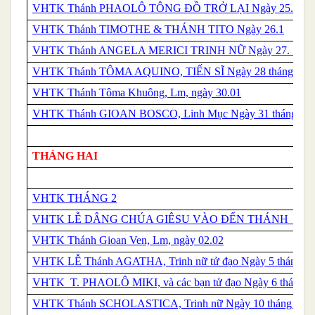
VHTK
Thánh
PHAOLÔ TÔNG ĐỒ TRỞ LẠI Ngày 25.1.
VHTK
Thánh
TIMOTHE & THÁNH TITO Ngày 26.1
VHTK
Thánh
ANGELA MERICI TRINH NỮ Ngày 27. 1
VHTK
Thánh
TÔMA AQUINO, TIẾN SĨ Ngày 28 tháng 1
VHTK Thánh Tôma Khuông, Lm, ngày 30.01
VHTK
Thánh
GIOAN BOSCO, Linh Mục Ngày 31 tháng 1
THÁNG HAI
VHTK THÁNG 2
VHTK LỄ DÂNG CHÚA GIÊSU VÀO ĐẾN THÁNH 2.2
VHTK Thánh Gioan Ven, Lm, ngày 02.02
VHTK LỄ
Thánh
AGATHA, Trinh nữ tử đạo Ngày 5 tháng 2
VHTK
T.
PHAOLÔ MIKI, và các bạn tử đạo Ngày 6 tháng 2
VHTK
Thánh
SCHOLASTICA, Trinh nữ Ngày 10 tháng 2