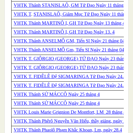
VHTK
Thánh
STANISLAÔ, GM Tử Đạo Ngày 11 tháng 4
VHTK
T
.
STANISLAÔ, Giám Mục Tử Đạo Ngày 11 tháng 4
VHTK
Thánh
MARTINÔ I, GH Tử Đạo Ngày 13 tháng 4
VHTK
Thánh
MARTINÔ I, GH Tử Đạo Ngày 13. 4
VHTK Thánh ANSELMÔ GM, Tiến Sĩ Ngày 21 tháng 04
VHTK Thánh ANSELMÔ Gm, Tiến Sĩ Ngày 21 tháng 04
VHTK
T.
GIÔRGIO (GEORGE) TỬ ĐẠO Ngày 23 tháng 4
VHTK
T.
GIÔRGIO (GEORGE) TỬ ĐẠO Ngày 23 tháng 4
VHTK T. FIDÊLÊ Đệ SIGMARINGA Tử Đạo Ngày 24.4
VHTK T. FIDÊLÊ Đệ SIGMARINGA Tử Đạo Ngày 24.4
VHTK
Thánh
SỬ MÁCCÔ Ngày 25 tháng 4
VHTK
Thánh
SỬ MÁCCÔ Ngày 25 tháng 4
VHTK Louis Marie Grignion De Montfort, LM 28 tháng 4
VHTK Thánh Phêrô Nguyễn Văn Hiếu, thầy giảng, ngày 28.4
VHTK Thánh Phaolô Phạm Khắc Khoan, Lm, ngày 28.4