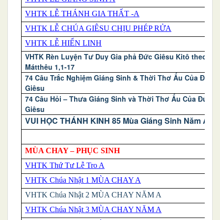
VHTK LỄ THÁNH GIA THẤT -A
VHTK LỄ CHÚA GIÊSU CHỊU PHÉP RỬA
VHTK LỄ HIỂN LINH
VHTK Rèn Luyện Tư Duy Gia phả Đức Giêsu Kitô theo
Mátthêu 1,1-17
74 Câu Trắc Nghiệm Giáng Sinh & Thời Thơ Ấu Của Đức
Giêsu
74 Câu Hỏi – Thưa Giáng Sinh và Thời Thơ Ấu Của Đức
Giêsu
VUI HỌC THÁNH KINH 85 Mùa Giáng Sinh Năm A
MÙA CHAY – PHỤC SINH
VHTK Thứ Tư Lễ Tro A
VHTK Chúa Nhật 1 MÙA CHAY A
VHTK
Chúa Nhật 2 MÙA CHAY NĂM A
VHTK
Chúa Nhậ
t 3 MÙA CHAY NĂM A