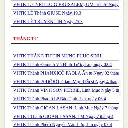
VHTK T. CYRILLO GIERUSALEM, GM Tiến Sĩ Ngày 18.3
VHTK LỄ
Thánh
GIUSE Ngày 19.3
VHTK LỄ TRUYỀN TIN Ngày 25.3
THÁNG TƯ
VHTK THÁNG TƯ TIN MỪNG PHỤC SINH
VHTK Thánh Đaminh Vũ Đình Tước, Lm, ngày 02.4
VHTK Thánh PHANXICÔ PAOLA Ẩn tu Ngày 02 tháng 04
VHTK
Thánh
ISIDÔRÔ, Giám Mục Tiến sĩ Ngày 4 tháng 4
VHTK
Thánh
VINH SƠN FERRIE, Linh Mục Ngày 5 tháng 
VHTK Thánh Phaolô Lê Bảo Tịnh, Lm, ngày 06.4
VHTK
Thánh
GIOAN LASAN, Linh Mục Ngày 7 tháng 4
VHTK T
Thánh
GIOAN LASAN, LM Ngày 7 tháng 4
VHTK Thánh Phêrô Nguyễn Văn Lựu, Lm ngày 07.4