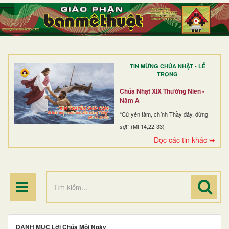
TRANG NHẤT
GIỚI THIỆU
GIÁO XỨ
TIN MỪNG CHÚA NHẬT - LỄ
DÒNG TU
TRỌNG
BAN MỤC VỤ
Chúa Nhật XIX Thường Niên -
Năm A
ĐOÀN THỂ CG
“Cứ yên tâm, chính Thầy đây, đừng
sợ!” (Mt 14,22-33)
LINH MỤC
Đọc các tin khác ➥
ĐIỂM HÀNH HƯƠNG
DANH MỤC Lời Chúa Mỗi Ngày