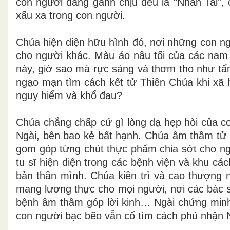
con người đang gánh chịu đều là “Nhân Tai”, 
xấu xa trong con người.
Chúa hiện diện hữu hình đó, nơi những con ng
cho người khác. Màu áo nâu tối của các nam 
này, giờ sao mà rực sáng và thơm tho như tấm
ngạo mạn tìm cách kết tử Thiên Chúa khi xã h
nguy hiểm và khổ đau?
Chúa chẳng chấp cứ gì lòng dạ hẹp hòi của c
Ngài, bên bao kẻ bất hạnh. Chúa âm thầm tử t
gom góp từng chút thực phẩm chia sớt cho n
tu sĩ hiện diện trong các bệnh viện và khu c
bản thân mình. Chúa kiên trì và cao thượng n
mang lương thực cho mọi người, nơi các bác s
bệnh âm thầm góp lời kinh… Ngài chứng minh 
con người bạc bẽo vẫn cố tìm cách phủ nhận N