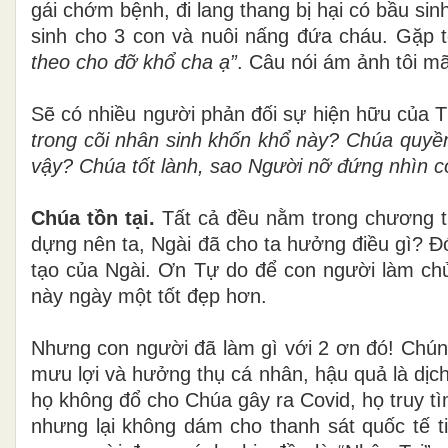
gái chớm bệnh, đi lang thang bị hại có bầu sin
sinh cho 3 con và nuôi nấng đứa cháu. Gặp tô
theo cho đỡ khổ cha ạ”
. Câu nói ám ảnh tôi mã
Sẽ có nhiều người phản đối sự hiện hữu của T
trong cõi nhân sinh khốn khổ này? Chúa quyền
vậy? Chúa tốt lành, sao Người nỡ đứng nhìn c
Chúa tồn tại.
Tất cả đều nằm trong chương t
dựng nên ta, Ngài đã cho ta hưởng điều gì? Đ
tạo của Ngài. Ơn Tự do để con người làm ch
này ngày một tốt đẹp hơn.
Nhưng con người đã làm gì với 2 ơn đó! Chúng
mưu lợi và hưởng thụ cá nhân, hậu quả là dịch
họ không đổ cho Chúa gây ra Covid, họ truy tì
nhưng lại không dám cho thanh sát quốc tế ti