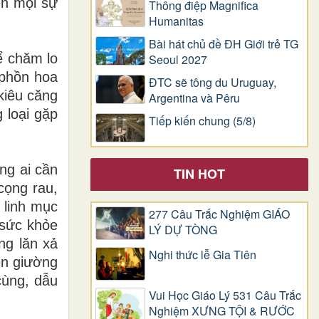
ên mọi sự
Thông điệp Magnifica
Humanitas
Bài hát chủ đề ĐH Giới trẻ TG
ể chăm lo
Seoul 2027
 phồn hoa
ĐTC sẽ tông du Uruguay,
kiêu căng
Argentina và Pêru
 loại gặp
Tiếp kiến chung (5/8)
ng ai cần
TIN HOT
cọng rau,
 linh mục
277 Câu Trắc Nghiệm GIÁO
 sức khỏe
LÝ DỰ TÒNG
ng lăn xả
Nghi thức lễ Gia Tiên
ên giường
cùng, dẫu
Vui Học Giáo Lý 531 Câu Trắc
Nghiệm XƯNG TỘI & RƯỚC