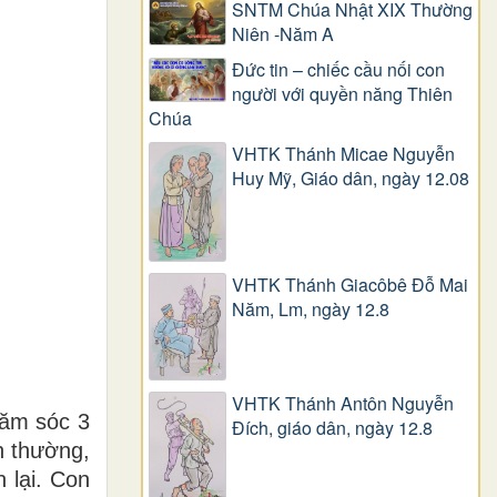
SNTM Chúa Nhật XIX Thường
Niên -Năm A
Đức tin – chiếc cầu nối con
người với quyền năng Thiên
Chúa
VHTK Thánh Micae Nguyễn
Huy Mỹ, Giáo dân, ngày 12.08
VHTK Thánh Giacôbê Ðỗ Mai
Năm, Lm, ngày 12.8
VHTK Thánh Antôn Nguyễn
hăm sóc 3
Ðích, giáo dân, ngày 12.8
nh thường,
n lại. Con