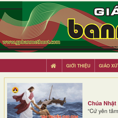
GIỚI THIỆU
GIÁO XỨ
Chúa Nhật
“Cứ yên tâm