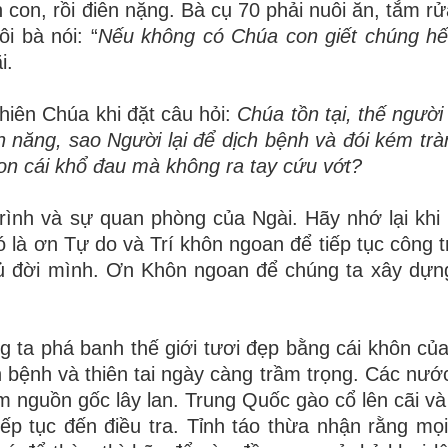
h con, rồi điên nặng. Bà cụ 70 phải nuôi ăn, tắm r
i bà nói: “
Nếu không có Chúa con giết chúng hết
i.
hiên Chúa khi đặt câu hỏi:
Chúa tồn tại, thế người
 năng, sao Người lại để dịch bệnh và đói kém trà
on cái khổ đau mà không ra tay cứu vớt?
rình và sự quan phòng của Ngài. Hãy nhớ lại khi
ó là ơn Tự
do và Trí khôn ngoan để tiếp tục công t
ủ đời mình. Ơn Khôn ngoan để chúng ta xây dựng
 ta phá banh thế giới tươi đẹp bằng cái khôn củ
 bệnh và thiên tai ngày càng trầm trọng. Các nước 
m nguồn gốc lây lan. Trung Quốc gào cổ lên cãi và
ếp tục đến điều tra. Tỉnh táo thừa nhận rằng mọ