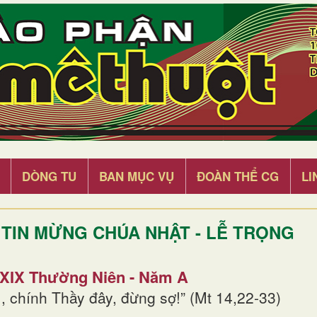
DÒNG TU
BAN MỤC VỤ
ĐOÀN THỂ CG
LI
TIN MỪNG CHÚA NHẬT - LỄ TRỌNG
 XIX Thường Niên - Năm A
, chính Thầy đây, đừng sợ!” (Mt 14,22-33)