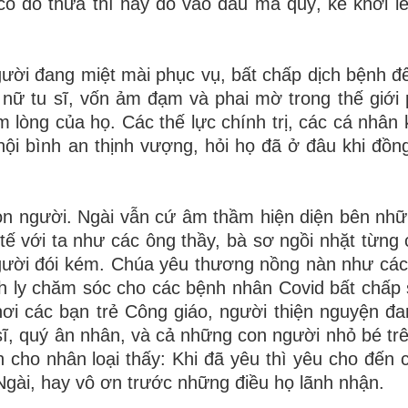
có đổ thừa thì hãy đổ vào đầu ma quỷ, kẻ khơi l
ười đang miệt mài phục vụ, bất chấp dịch bệnh đ
nữ tu sĩ, vốn ảm đạm và phai mờ trong thế giới
 lòng của họ. Các thế lực chính trị, các cá nhân 
ội bình an thịnh vượng, hỏi họ đã ở đâu khi đồng
on người. Ngài vẫn cứ âm thầm hiện diện bên nhữ
ế với ta như các ông thầy, bà sơ ngồi nhặt từng 
gười đói kém. Chúa yêu thương nồng nàn như các
ách ly chăm sóc cho các bệnh nhân Covid bất chấp
ơi các bạn trẻ Công giáo, người thiện nguyện đa
ĩ, quý ân nhân, và cả những con người nhỏ bé tr
cho nhân loại thấy: Khi đã yêu thì yêu cho đến 
gài, hay vô ơn trước những điều họ lãnh nhận.