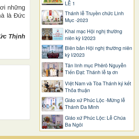
LỄ 1
nơi những
Thánh lễ Truyền chức Linh
mà là Đức
Mục -2023
Khai mạc Hội nghị thường
ức Thịnh
niên kỳ I/2023
Biên bản Hội nghị thường niên
kỳ I/2023
Tân linh mục Phêrô Nguyễn
Tiến Đạt: Thánh lễ tạ ơn
Việt Nam và Tòa Thánh ký kết
Thỏa thuận
Giáo xứ Phúc Lộc -Mừng lễ
Thánh Đa Minh
Giáo xứ Phúc Lộc: Lễ Chúa
Ba Ngôi