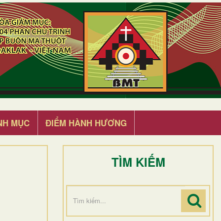
NH MỤC
ĐIỂM HÀNH HƯƠNG
TÌM KIẾM