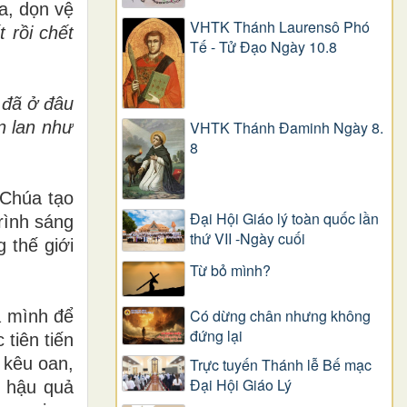
ửa, dọn vệ
VHTK Thánh Laurensô Phó
 rồi chết
Tế - Tử Đạo Ngày 10.8
 đã ở đâu
n lan như
VHTK Thánh Đaminh Ngày 8.
8
 Chúa tạo
Đại Hội Giáo lý toàn quốc lần
rình sáng
thứ VII -Ngày cuối
 thế giới
Từ bỏ mình?
Có dừng chân nhưng không
a mình để
đứng lại
tiên tiến
 kêu oan,
Trực tuyến Thánh lễ Bế mạc
Đại Hội Giáo Lý
i hậu quả