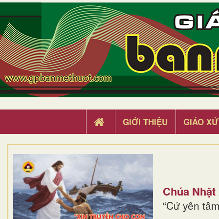
GIỚI THIỆU
GIÁO XỨ
Chúa Nhật
“Cứ yên tâm