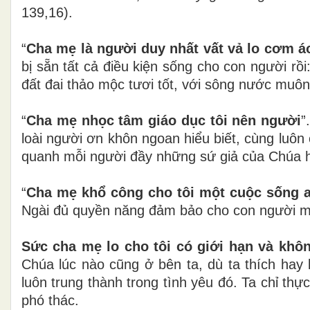
139,16).
“
Cha mẹ là người duy nhất vất vả lo cơm áo
bị sẵn tất cả điều kiện sống cho con người rồ
đất đai thảo mộc tươi tốt, với sông nước muôn 
“
Cha mẹ nhọc tâm giáo dục tôi nên người
”
loài người ơn khôn ngoan hiểu biết, cùng luô
quanh mỗi người đầy những sứ giả của Chúa h
“
Cha mẹ khổ công cho tôi một cuộc sống 
Ngài đủ quyền năng đảm bảo cho con người mộ
Sức cha mẹ lo cho tôi có giới hạn và khô
Chúa lúc nào cũng ở bên ta, dù ta thích ha
luôn trung thành trong tình yêu đó. Ta chỉ thự
phó thác.