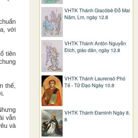
VHTK Thánh Giacôbê Ðỗ Mai
Năm, Lm, ngày 12.8
 chuẩn
a, với
VHTK Thánh Antôn Nguyễn
Ðích, giáo dân, ngày 12.8
ổ tiên
 chung
VHTK Thánh Laurensô Phó
Tế - Tử Đạo Ngày 10.8
n thế,
i.
 Nhưng
VHTK Thánh Đaminh Ngày 8.
ài vẫn
8
yêu và