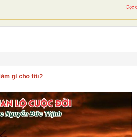
Đọc c
làm gì cho tôi?