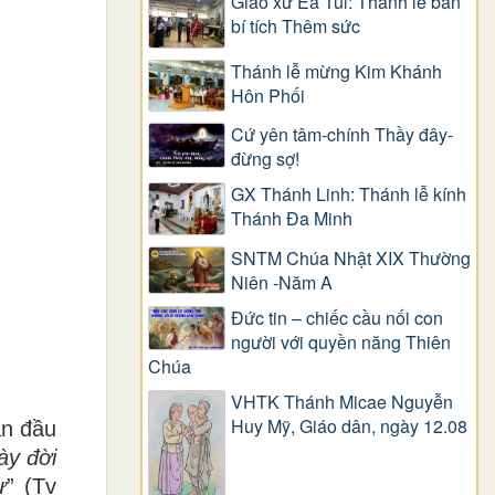
Giáo xứ Ea Tul: Thánh lễ ban
bí tích Thêm sức
Thánh lễ mừng Kim Khánh
Hôn Phối
Cứ yên tâm-chính Thầy đây-
đừng sợ!
GX Thánh Linh: Thánh lễ kính
Thánh Đa Minh
SNTM Chúa Nhật XIX Thường
Niên -Năm A
Đức tin – chiếc cầu nối con
người với quyền năng Thiên
Chúa
VHTK Thánh Micae Nguyễn
Huy Mỹ, Giáo dân, ngày 12.08
an đầu
ày đời
ự
”
(Tv