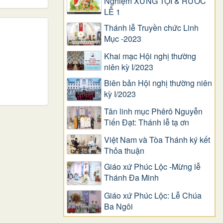
Nghiệm XƯNG TỘI & RƯỚC
LỄ 1
Thánh lễ Truyền chức Linh
Mục -2023
Khai mạc Hội nghị thường
niên kỳ I/2023
Biên bản Hội nghị thường niên
kỳ I/2023
Tân linh mục Phêrô Nguyễn
Tiến Đạt: Thánh lễ tạ ơn
Việt Nam và Tòa Thánh ký kết
Thỏa thuận
Giáo xứ Phúc Lộc -Mừng lễ
Thánh Đa Minh
Giáo xứ Phúc Lộc: Lễ Chúa
Ba Ngôi