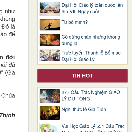
Đại Hội Giáo lý toàn quốc lần
g như
thứ VII -Ngày cuối
 không
Từ bỏ mình?
 Đó là
bảo để
Có dừng chân nhưng không
đứng lại
Trực tuyến Thánh lễ Bế mạc
n đời
Đại Hội Giáo Lý
nỗi đã
i”
(Ga
TIN HOT
277 Câu Trắc Nghiệm GIÁO
o Chúa
LÝ DỰ TÒNG
Nghi thức lễ Gia Tiên
Thịnh
Vui Học Giáo Lý 531 Câu Trắc