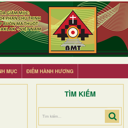
NH MỤC
ĐIỂM HÀNH HƯƠNG
TÌM KIẾM