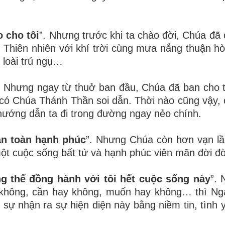
 cho tôi
”. Nhưng trước khi ta chào đời, Chúa đã
i: Thiên nhiên với khí trời cùng mưa nắng thuận hò
loài trú ngụ
…
. Nhưng ngay từ thuở ban đầu, Chúa đã ban cho t
n có Chúa Thánh Thần soi dẫn. Thời nào cũng vậy,
ướng dẫn ta đi trong đường ngay nẻo chính.
an toàn hạnh phúc
”. Nhưng Chúa còn hơn vạn lầ
t cuộc sống bất tử và hạnh phúc viên mãn đời đờ
ng thể đồng hành với tôi hết cuộc sống này
”.
y không, cần hay không, muốn hay không… thì Ng
c sự nhận ra sự hiện diện này bằng niềm tin, tình 