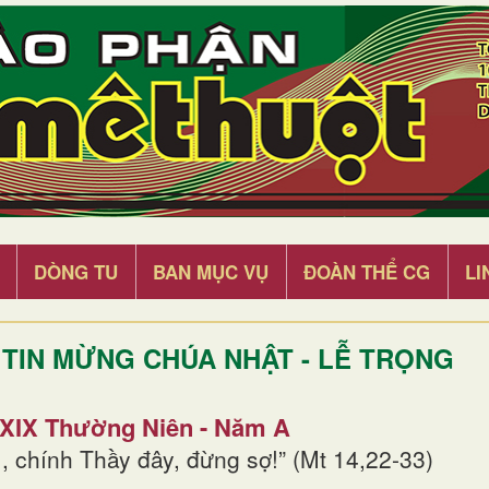
DÒNG TU
BAN MỤC VỤ
ĐOÀN THỂ CG
LI
TIN MỪNG CHÚA NHẬT - LỄ TRỌNG
 XIX Thường Niên - Năm A
, chính Thầy đây, đừng sợ!” (Mt 14,22-33)