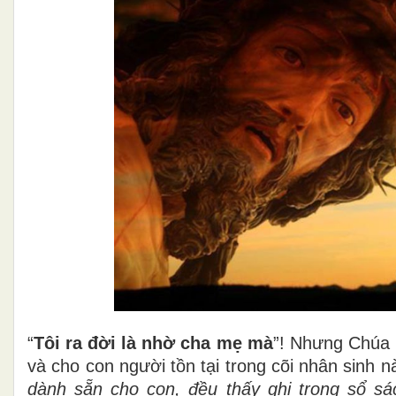
“
Tôi ra đời là nhờ cha mẹ mà
”! Nhưng Chúa 
và cho con người tồn tại trong cõi nhân sinh nà
dành sẵn cho con, đều thấy ghi trong sổ sá