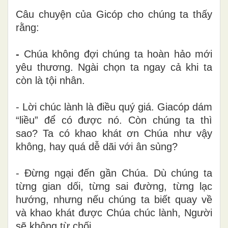
Câu chuyện của Gicóp cho chúng ta thấy
rằng:
-
Chúa không đợi chúng ta hoàn hảo mới
yêu thương. Ngài chọn ta ngay cả khi ta
còn
là tội nhân
.
-
Lời chúc lành là điều quý giá. Giacóp dám
“liều” để có được nó. Còn chúng ta thì
sao? Ta có khao khát ơn Chúa như vậy
không, hay quá dễ dãi với ân sủng?
-
Đừng ngại đến gần Chúa. Dù
chúng ta
từng
gian dối
, từng sai đường, từng lạc
hướng
,
nhưng
nếu
chúng ta biết
quay về
và
khao khát
được Chúa chúc lành, Người
sẽ không từ chối.