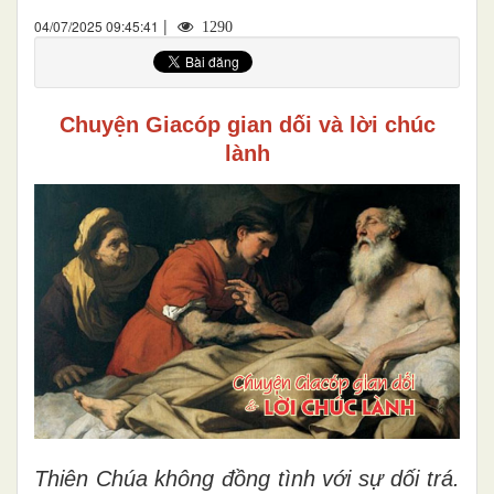
|
04/07/2025 09:45:41
1290
Chuyện Giacóp
gian dối
và
lời
chúc
lành
Thiên Chúa không đồng tình với sự dối trá.