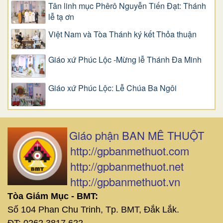
Tân linh mục Phêrô Nguyễn Tiến Đạt: Thánh
lễ tạ ơn
Việt Nam và Tòa Thánh ký kết Thỏa thuận
Giáo xứ Phúc Lộc -Mừng lễ Thánh Đa Minh
Giáo xứ Phúc Lộc: Lễ Chúa Ba Ngôi
Giáo phận BAN MÊ THUỘT
http://gpbanmethuot.com
http://gpbanmethuot.net
http://gpbanmethuot.vn
Tòa Giám Mục - BMT:
Số 104 Phan Chu Trinh, Tp. BMT, Đắk Lắk.
ĐT: 0262 3817 622