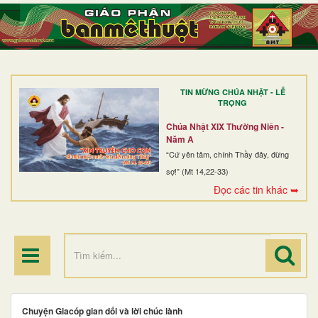
TRANG NHẤT
GIỚI THIỆU
GIÁO XỨ
TIN MỪNG CHÚA NHẬT - LỄ
DÒNG TU
TRỌNG
BAN MỤC VỤ
Chúa Nhật XIX Thường Niên -
Năm A
ĐOÀN THỂ CG
“Cứ yên tâm, chính Thầy đây, đừng
sợ!” (Mt 14,22-33)
LINH MỤC
Đọc các tin khác ➥
ĐIỂM HÀNH HƯƠNG
Chuyện Giacóp gian dối và lời chúc lành