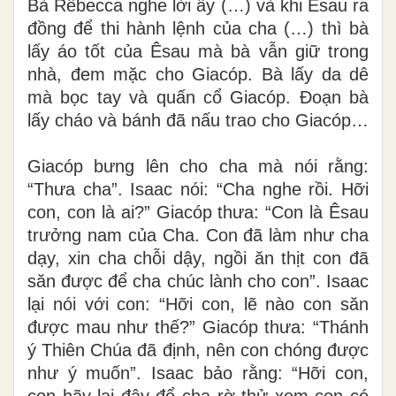
Bà Rêbecca nghe lời ấy (…) và khi Êsau ra
đồng để thi hành lệnh của cha (…) thì bà
lấy áo tốt của Êsau mà bà vẫn giữ trong
nhà, đem mặc cho Giacóp. Bà lấy da dê
mà bọc tay và quấn cổ Giacóp. Ðoạn bà
lấy cháo và bánh đã nấu trao cho Giacóp…
Giacóp bưng lên cho cha mà nói rằng:
“Thưa cha”. Isaac nói: “Cha nghe rồi. Hỡi
con, con là ai?” Giacóp thưa: “Con là Êsau
trưởng nam của Cha. Con đã làm như cha
dạy, xin cha chỗi dậy, ngồi ăn thịt con đã
săn được để cha chúc lành cho con”. Isaac
lại nói với con: “Hỡi con, lẽ nào con săn
được mau như thế?” Giacóp thưa: “Thánh
ý Thiên Chúa đã định, nên con chóng được
như ý muốn”. Isaac bảo rằng: “Hỡi con,
con hãy lại đây để cha rờ thử xem con có