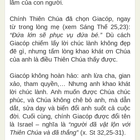
lầm của con người.
Chính Thiên Chúa đã chọn Giacóp, ngay
từ trong lòng mẹ (xem Sáng Thế 25,23):
“Đứa lớn sẽ phục vụ đứa bé.”
Dù cách
Giacóp chiếm lấy lời chúc lành không đẹp
đẽ gì, nhưng tấm lòng khao khát ơn Chúa
của anh là điều Thiên Chúa thấy được.
Giacóp không hoàn hảo: anh lừa cha, gian
xảo
,
tham
quyền,… Nhưng anh khao khát
lời chúc lành. Anh muốn được Chúa chúc
phúc, và Chúa không chê bỏ anh, mà dẫn
dắt, sửa dạy và biến đổi anh suốt cả cuộc
đời. Cuối cùng, chính Giacóp được đổi tên
là Israel – nghĩa là
“người đã vật lộn với
Thiên Chúa và đã thắng”
(x. St 32,25-31)
.