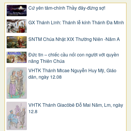
Cứ yên tâm-chính Thầy đây-đừng sợ!
GX Thánh Linh: Thánh lễ kính Thánh Đa Minh
SNTM Chúa Nhật XIX Thường Niên -Năm A
Đức tin – chiếc cầu nối con người với quyền
năng Thiên Chúa
VHTK Thánh Micae Nguyễn Huy Mỹ, Giáo
dân, ngày 12.08
VHTK Thánh Giacôbê Ðỗ Mai Năm, Lm, ngày
12.8