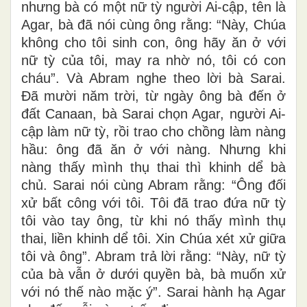
nhưng bà có một nữ tỳ người Ai-cập, tên là
Agar, bà đã nói cùng ông rằng: “Này, Chúa
không cho tôi sinh con, ông hãy ăn ở với
nữ tỳ của tôi, may ra nhờ nó, tôi có con
cháu”. Và Abram nghe theo lời bà Sarai.
Ðã mười năm trời, từ ngày ông bà đến ở
đất Canaan, bà Sarai chọn Agar, người Ai-
cập làm nữ tỳ, rồi trao cho chồng làm nàng
hầu: ông đã ăn ở với nàng. Nhưng khi
nàng thấy mình thụ thai thì khinh dể bà
chủ. Sarai nói cùng Abram rằng: “Ông đối
xử bất công với tôi. Tôi đã trao đứa nữ tỳ
tôi vào tay ông, từ khi nó thấy mình thụ
thai, liền khinh dể tôi. Xin Chúa xét xử giữa
tôi và ông”. Abram trả lời rằng: “Này, nữ tỳ
của bà vẫn ở dưới quyền bà, bà muốn xử
với nó thế nào mặc ý”. Sarai hành hạ Agar