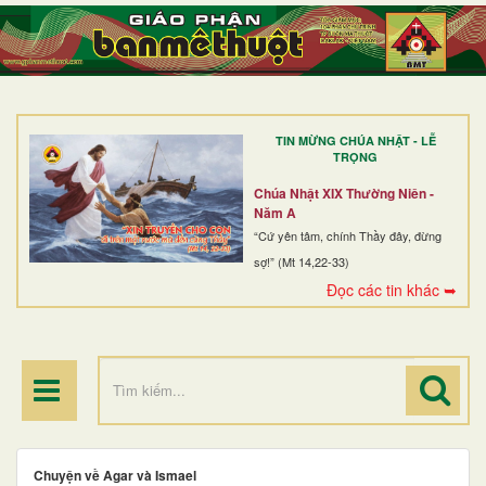
TRANG NHẤT
GIỚI THIỆU
GIÁO XỨ
TIN MỪNG CHÚA NHẬT - LỄ
DÒNG TU
TRỌNG
BAN MỤC VỤ
Chúa Nhật XIX Thường Niên -
Năm A
ĐOÀN THỂ CG
“Cứ yên tâm, chính Thầy đây, đừng
sợ!” (Mt 14,22-33)
LINH MỤC
Đọc các tin khác ➥
ĐIỂM HÀNH HƯƠNG
Chuyện về Agar và Ismael