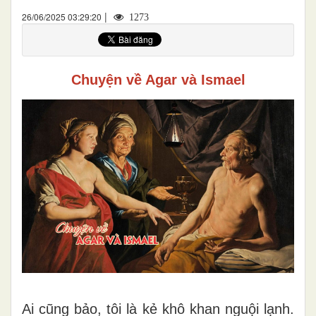
|
26/06/2025 03:29:20
1273
Chuyện về Agar và Ismael
Ai cũng bảo, tôi là kẻ khô khan nguội lạnh.