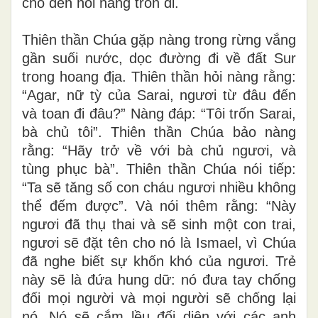
cho đến nỗi nàng trốn đi.
Thiên thần Chúa gặp nàng trong rừng vắng
gần suối nước, dọc đường đi về đất Sur
trong hoang địa. Thiên thần hỏi nàng rằng:
“Agar, nữ tỳ của Sarai, ngươi từ đâu đến
và toan đi đâu?” Nàng đáp: “Tôi trốn Sarai,
bà chủ tôi”. Thiên thần Chúa bảo nàng
rằng: “Hãy trở về với bà chủ ngươi, và
tùng phục bà”. Thiên thần Chúa nói tiếp:
“Ta sẽ tăng số con cháu ngươi nhiều không
thể đếm được”. Và nói thêm rằng: “Này
ngươi đã thụ thai và sẽ sinh một con trai,
ngươi sẽ đặt tên cho nó là Ismael, vì Chúa
đã nghe biết sự khốn khó của ngươi. Trẻ
này sẽ là đứa hung dữ: nó đưa tay chống
đối mọi người và mọi người sẽ chống lại
nó. Nó sẽ cắm lều đối diện với các anh