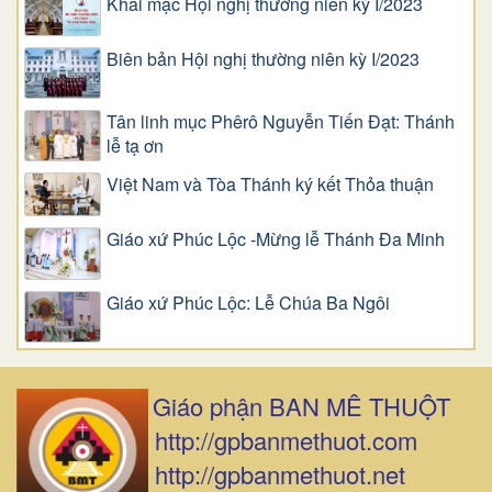
Khai mạc Hội nghị thường niên kỳ I/2023
Biên bản Hội nghị thường niên kỳ I/2023
Tân linh mục Phêrô Nguyễn Tiến Đạt: Thánh
lễ tạ ơn
Việt Nam và Tòa Thánh ký kết Thỏa thuận
Giáo xứ Phúc Lộc -Mừng lễ Thánh Đa Minh
Giáo xứ Phúc Lộc: Lễ Chúa Ba Ngôi
Giáo phận BAN MÊ THUỘT
http://gpbanmethuot.com
http://gpbanmethuot.net