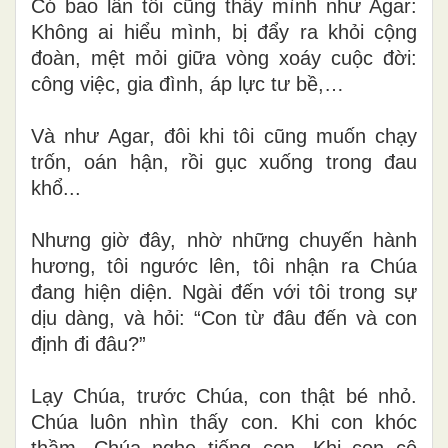
Có bao lần tôi cũng thấy mình như Agar:
Không ai hiểu mình, bị đẩy ra khỏi cộng
đoàn, mệt mỏi giữa vòng xoáy cuộc đời:
công việc, gia đình, áp lực tư bề,…
Và như Agar, đôi khi tôi cũng muốn chạy
trốn, oán hận, rồi gục xuống trong đau
khổ...
Nhưng giờ đây, nhờ những chuyến hành
hương, tôi ngước lên, tôi nhận ra Chúa
đang hiện diện. Ngài đến với tôi trong sự
dịu dàng, và hỏi: “Con từ đâu đến và con
định đi đâu?”
Lạy Chúa, trước Chúa, con thật bé nhỏ.
Chúa luôn nhìn thấy con. Khi con khóc
thầm, Chúa nghe tiếng con. Khi con cô