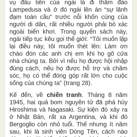
vụ đầu tiên của ngài là đi thăm đảo
Lampedusa và ở đó ngài lên án “sự lãnh
đạm toàn cầu” trước nỗi khốn cùng của
người di dân, rất nhiều người phải bỏ xác
ngoài biển khơi. Trong quyển sách này,
ngài tiếp tục kêu gọi thế giới: “Tôi muốn lặp
lại điều này, tôi muốn thét lên: Làm ơn
chào đón các anh chị em khi họ gõ cửa
nhà chúng ta. Bởi vì nếu họ được hội nhập
đúng cách, nếu họ được hỗ trợ và chăm
sóc, họ có thể đóng góp rất lớn cho cuộc
sống của chúng ta” (trang 28).
Kế đến, về
chiến tranh
. Tháng 8 năm
1945, hai quả bom nguyên tử đã phá hủy
Hiroshima và Nagasaki. Sự kiện đó xảy ra
ở Nhật Bản, rất xa Argentina, và khi đó
Bergoglio còn nhỏ tuổi. Thế nhưng ít năm
sau, khi là sinh viên Dòng Tên, cách nào