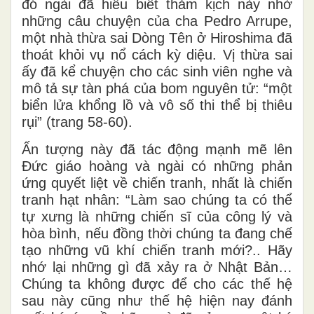
đó ngài đã hiểu biết thảm kịch này nhờ
những câu chuyện của cha Pedro Arrupe,
một nhà thừa sai Dòng Tên ở Hiroshima đã
thoát khỏi vụ nổ cách kỳ diệu. Vị thừa sai
ấy đã kể chuyện cho các sinh viên nghe và
mô tả sự tàn phá của bom nguyên tử: “một
biển lửa khổng lồ và vô số thi thể bị thiêu
rụi” (trang 58-60).
Ấn tượng này đã tác động mạnh mẽ lên
Đức giáo hoàng và ngài có những phản
ứng quyết liệt về chiến tranh, nhất là chiến
tranh hạt nhân: “Làm sao chúng ta có thể
tự xưng là những chiến sĩ của công lý và
hòa bình, nếu đồng thời chúng ta đang chế
tạo những vũ khí chiến tranh mới?.. Hãy
nhớ lại những gì đã xảy ra ở Nhật Bản…
Chúng ta không được để cho các thế hệ
sau này cũng như thế hệ hiện nay đánh