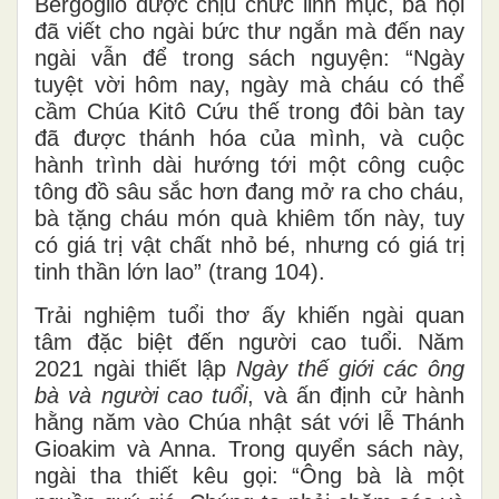
Bergoglio được chịu chức linh mục, bà nội
đã viết cho ngài bức thư ngắn mà đến nay
ngài vẫn để trong sách nguyện: “Ngày
tuyệt vời hôm nay, ngày mà cháu có thể
cầm Chúa Kitô Cứu thế trong đôi bàn tay
đã được thánh hóa của mình, và cuộc
hành trình dài hướng tới một công cuộc
tông đồ sâu sắc hơn đang mở ra cho cháu,
bà tặng cháu món quà khiêm tốn này, tuy
có giá trị vật chất nhỏ bé, nhưng có giá trị
tinh thần lớn lao” (trang 104).
Trải nghiệm tuổi thơ ấy khiến ngài quan
tâm đặc biệt đến người cao tuổi. Năm
2021 ngài thiết lập
Ngày thế giới các ông
bà và người cao tuổi
, và ấn định cử hành
hằng năm vào Chúa nhật sát với lễ Thánh
Gioakim và Anna. Trong quyển sách này,
ngài tha thiết kêu gọi: “Ông bà là một