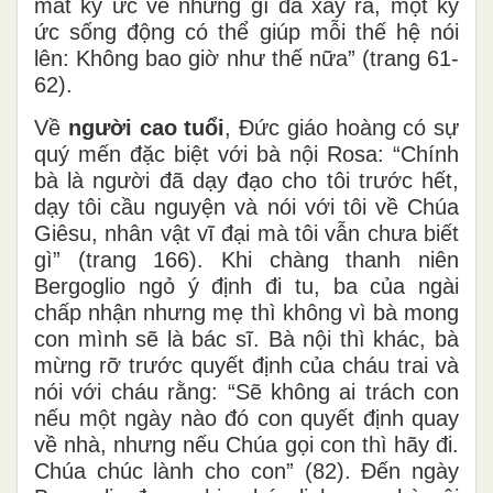
mất ký ức về những gì đã xảy ra, một ký
ức sống động có thể giúp mỗi thế hệ nói
lên: Không bao giờ như thế nữa” (trang 61-
62).
Về
người cao tuổi
, Đức giáo hoàng có sự
quý mến đặc biệt với bà nội Rosa: “Chính
bà là người đã dạy đạo cho tôi trước hết,
dạy tôi cầu nguyện và nói với tôi về Chúa
Giêsu, nhân vật vĩ đại mà tôi vẫn chưa biết
gì” (trang 166). Khi chàng thanh niên
Bergoglio ngỏ ý định đi tu, ba của ngài
chấp nhận nhưng mẹ thì không vì bà mong
con mình sẽ là bác sĩ. Bà nội thì khác, bà
mừng rỡ trước quyết định của cháu trai và
nói với cháu rằng: “Sẽ không ai trách con
nếu một ngày nào đó con quyết định quay
về nhà, nhưng nếu Chúa gọi con thì hãy đi.
Chúa chúc lành cho con” (82). Đến ngày