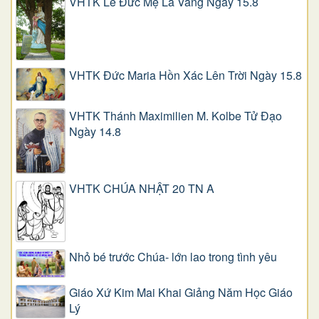
VHTK Lễ Đức Mẹ La Vang Ngày 15.8
VHTK Đức Maria Hồn Xác Lên Trời Ngày 15.8
VHTK Thánh Maximilien M. Kolbe Tử Đạo
Ngày 14.8
VHTK CHÚA NHẬT 20 TN A
Nhỏ bé trước Chúa- lớn lao trong tình yêu
Giáo Xứ Kim Mai Khai Giảng Năm Học Giáo
Lý