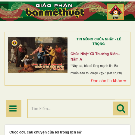
TRANG NHẤT
GIỚI THIỆU
GIÁO XỨ
TIN MỪNG CHÚA NHẬT - LỄ
DÒNG TU
TRỌNG
BAN MỤC VỤ
Chúa Nhật XX Thường Niên -
Năm A
ĐOÀN THỂ CG
“Này bà, bà có lòng mạnh tin. Bà
muốn sao thì được vậy.” (Mt 15,28)
LINH MỤC
Đọc các tin khác ➥
ĐIỂM HÀNH HƯƠNG
Cuộc đời: câu chuyện của tôi trong lịch sử