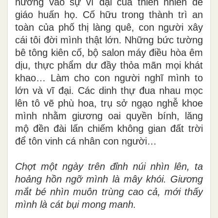
nương vào sự vĩ đại của thiên nhiên để
giáo huấn họ. Cố hữu trong thành trì an
toàn của phố thị làng quê, con người xây
cái tôi đời mình thật lớn. Những bức tường
bê tông kiên cố, bộ salon máy điều hòa êm
dịu, thực phẩm dư đầy thỏa mãn mọi khát
khao… Làm cho con người nghĩ mình to
lớn và vĩ đại. Các dinh thự đua nhau mọc
lên tô vẽ phù hoa, trụ sở ngạo nghễ khoe
mình nhằm giương oai quyền bính, lăng
mộ đền đài lấn chiếm không gian đất trời
để tôn vinh cá nhân con người…
Chợt một ngày trên đỉnh núi nhìn lên, ta
hoảng hồn ngỡ mình là mây khói. Giương
mắt bé nhìn muôn trùng cao cả, mới thấy
mình là cát bụi mong manh.