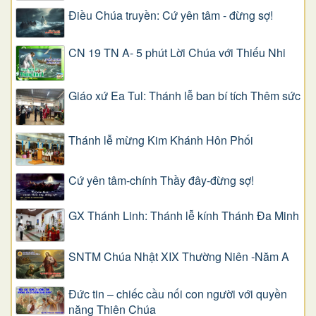
Điều Chúa truyền: Cứ yên tâm - đừng sợ!
CN 19 TN A- 5 phút Lời Chúa với Thiếu Nhi
Giáo xứ Ea Tul: Thánh lễ ban bí tích Thêm sức
Thánh lễ mừng Kim Khánh Hôn Phối
Cứ yên tâm-chính Thầy đây-đừng sợ!
GX Thánh Linh: Thánh lễ kính Thánh Đa Minh
SNTM Chúa Nhật XIX Thường Niên -Năm A
Đức tin – chiếc cầu nối con người với quyền
năng Thiên Chúa