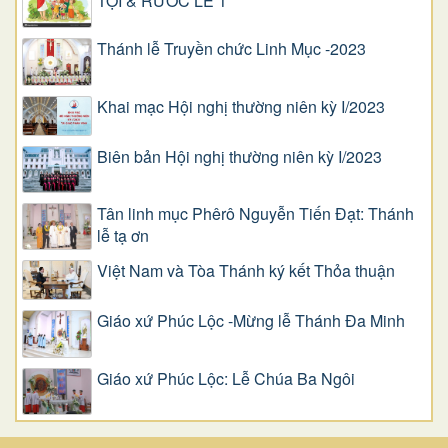
TỘI & RƯỚC LỄ 1
Thánh lễ Truyền chức Linh Mục -2023
Khai mạc Hội nghị thường niên kỳ I/2023
Biên bản Hội nghị thường niên kỳ I/2023
Tân linh mục Phêrô Nguyễn Tiến Đạt: Thánh
lễ tạ ơn
Việt Nam và Tòa Thánh ký kết Thỏa thuận
Giáo xứ Phúc Lộc -Mừng lễ Thánh Đa Minh
Giáo xứ Phúc Lộc: Lễ Chúa Ba Ngôi