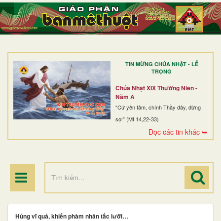
TRANG NHẤT
GIỚI THIỆU
GIÁO XỨ
TIN MỪNG CHÚA NHẬT - LỄ
DÒNG TU
TRỌNG
BAN MỤC VỤ
Chúa Nhật XIX Thường Niên -
Năm A
ĐOÀN THỂ CG
“Cứ yên tâm, chính Thầy đây, đừng
sợ!” (Mt 14,22-33)
LINH MỤC
Đọc các tin khác ➥
ĐIỂM HÀNH HƯƠNG
Hùng vĩ quá, khiến phàm nhân tắc lưỡi…