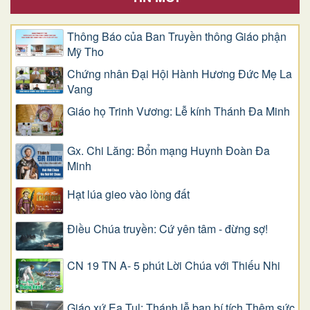
Thông Báo của Ban Truyền thông Giáo phận
Mỹ Tho
Chứng nhân Đại Hội Hành Hương Đức Mẹ La
Vang
Giáo họ Trinh Vương: Lễ kính Thánh Đa Minh
Gx. Chi Lăng: Bổn mạng Huynh Đoàn Đa
Minh
Hạt lúa gieo vào lòng đất
Điều Chúa truyền: Cứ yên tâm - đừng sợ!
CN 19 TN A- 5 phút Lời Chúa với Thiếu Nhi
Giáo xứ Ea Tul: Thánh lễ ban bí tích Thêm sức