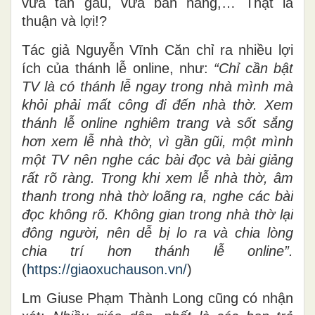
vừa tán gẫu, vừa bán hàng,… Thật là
thuận và lợi!?
Tác giả Nguyễn Vĩnh Căn chỉ ra nhiều lợi
ích của thánh lễ online, như:
“Chỉ cần bật
TV là có thánh lễ ngay trong nhà mình mà
khỏi phải mất công đi đến nhà thờ. Xem
thánh lễ online nghiêm trang và sốt sắng
hơn xem lễ nhà thờ, vì gần gũi, một mình
một TV nên nghe các bài đọc và bài giảng
rất rõ ràng. Trong khi xem lễ nhà thờ, âm
thanh trong nhà thờ loãng ra, nghe các bài
đọc không rõ. Không gian trong nhà thờ lại
đông người, nên dễ bị lo ra và chia lòng
chia trí hơn thánh lễ online”.
(
https://giaoxuchauson.vn/
)
Lm Giuse Phạm Thành Long cũng có nhận