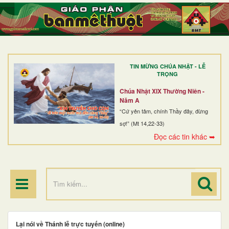
TRANG NHẤT
GIỚI THIỆU
GIÁO XỨ
TIN MỪNG CHÚA NHẬT - LỄ
DÒNG TU
TRỌNG
BAN MỤC VỤ
Chúa Nhật XIX Thường Niên -
Năm A
ĐOÀN THỂ CG
“Cứ yên tâm, chính Thầy đây, đừng
sợ!” (Mt 14,22-33)
LINH MỤC
Đọc các tin khác ➥
ĐIỂM HÀNH HƯƠNG
Lại nói về Thánh lễ trực tuyến (online)