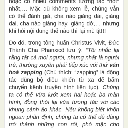
hoặc có nhiều comments tương tác “hot”
nhất,… Mặc dù không xem lễ, chúng vẫn
có thể đánh giá, cha nào giảng dài, giảng
dai, cha nào giảng hay, giảng dở,… nhưng
khi hỏi nội dung thế nào thì lại mù tịt!!!
Do đó, trong tông huấn Christus Vivit, Đức
Thánh Cha Phanxicô lưu ý:
“Tôi nhắc lại
rằng tất cả mọi người, nhưng nhất là người
trẻ, thường xuyên phải tiếp xúc với thứ
văn
hoá zapping
(Chú thích: “zapping” là động
tác dùng bộ điều khiển từ xa để bấm
chuyển kênh truyền hình liên tục)
. Chúng
ta có thể vừa lướt xem hai hoặc ba màn
hình, đồng thời lại vừa tương tác với các
khung cảnh ảo khác. Nếu không biết khôn
ngoan phân định, chúng ta có thể dễ dàng
trở thành những con rối, phó mặc cho