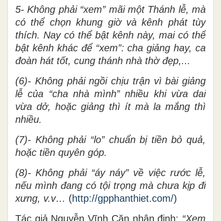
5- Không phải “xem” mãi một Thánh lễ, mà
có thể chọn khung giờ và kênh phát tùy
thích. Nay có thể bật kênh này, mai có thể
bật kênh khác để “xem”: cha giảng hay, ca
đoàn hát tốt, cung thánh nhà thờ đẹp,...
(6)- Không phải ngồi chịu trận vì bài giảng
lễ của “cha nhà mình” nhiều khi vừa dai
vừa dở, hoặc giảng thì ít mà la mắng thì
nhiều.
(7)- Không phải “lo” chuẩn bị tiền bỏ quả,
hoặc tiền quyên góp.
(8)- Không phải “áy náy” về việc rước lễ,
nếu mình đang có tội trọng mà chưa kịp đi
xưng, v.v…
(
http://gpphanthiet.com/
)
Tác giả Nguyễn Vĩnh Căn nhận định:
“Xem