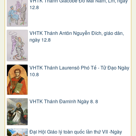
VHTK Thánh Giacôbê Ðỗ Mai Năm, Lm, ngày
12.8
VHTK Thánh Antôn Nguyễn Ðích, giáo dân,
ngày 12.8
VHTK Thánh Laurensô Phó Tế - Tử Đạo Ngày
10.8
VHTK Thánh Đaminh Ngày 8. 8
Đại Hội Giáo lý toàn quốc lần thứ VII -Ngày