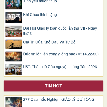
Tình yêu muôn thuở
Khi Chúa thinh lặng
Đại Hội Giáo lý toàn quốc lần thứ VII - Ngày
thứ 3
Giá Trị Của Khổ Ðau Và Từ Bỏ
Đức tin lớn lên trong giông bão (Mt 14,22-33)
LBT: Thánh lễ Cầu nguyện tháng Tám 2026
TIN HOT
277 Câu Trắc Nghiệm GIÁO LÝ DỰ TÒNG