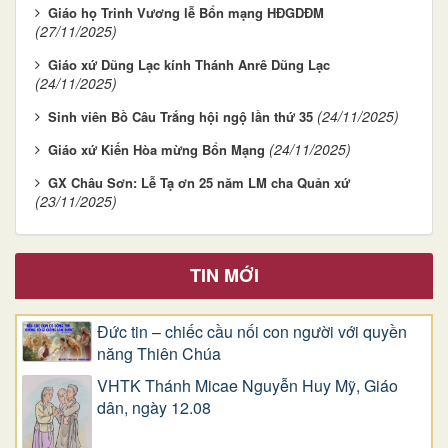
Giáo họ Trinh Vương lễ Bổn mạng HĐGDĐM
(27/11/2025)
Giáo xứ Dũng Lạc kính Thánh Anrê Dũng Lạc
(24/11/2025)
(24/11/2025)
Sinh viên Bồ Câu Trắng hội ngộ lần thứ 35
(24/11/2025)
Giáo xứ Kiến Hòa mừng Bổn Mạng
GX Châu Sơn: Lễ Tạ ơn 25 năm LM cha Quản xứ
(23/11/2025)
TIN MỚI
Đức tin – chiếc cầu nối con người với quyền
năng Thiên Chúa
VHTK Thánh Micae Nguyễn Huy Mỹ, Giáo
dân, ngày 12.08