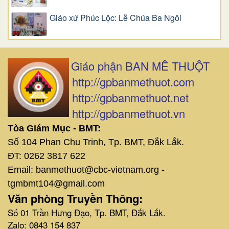
Giáo xứ Phúc Lộc: Lễ Chúa Ba Ngôi
Giáo phận BAN MÊ THUỘT
http://gpbanmethuot.com
http://gpbanmethuot.net
http://gpbanmethuot.vn
Tòa Giám Mục - BMT:
Số 104 Phan Chu Trinh, Tp. BMT, Đắk Lắk.
ĐT: 0262 3817 622
Email: banmethuot@cbc-vietnam.org -
tgmbmt104@gmail.com
Văn phòng Truyền Thông:
Số 01 Trần Hưng Đạo, Tp. BMT, Đắk Lắk.
Zalo: 0843 154 837