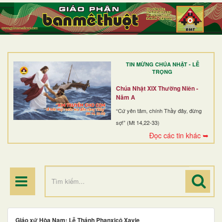
TRANG NHẤT
GIỚI THIỆU
GIÁO XỨ
TIN MỪNG CHÚA NHẬT - LỄ
DÒNG TU
TRỌNG
BAN MỤC VỤ
Chúa Nhật XIX Thường Niên -
Năm A
ĐOÀN THỂ CG
“Cứ yên tâm, chính Thầy đây, đừng
sợ!” (Mt 14,22-33)
LINH MỤC
Đọc các tin khác ➥
ĐIỂM HÀNH HƯƠNG
Giáo xứ Hòa Nam: Lễ Thánh Phanxicô Xavie