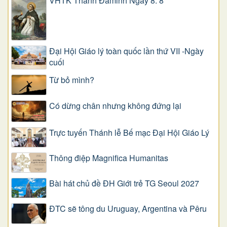
VHTK Thánh Đaminh Ngày 8. 8
Đại Hội Giáo lý toàn quốc lần thứ VII -Ngày
cuối
Từ bỏ mình?
Có dừng chân nhưng không đứng lại
Trực tuyến Thánh lễ Bế mạc Đại Hội Giáo Lý
Thông điệp Magnifica Humanitas
Bài hát chủ đề ĐH Giới trẻ TG Seoul 2027
ĐTC sẽ tông du Uruguay, Argentina và Pêru