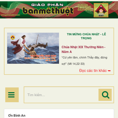
TRANG NHẤT
GIỚI THIỆU
GIÁO XỨ
TIN MỪNG CHÚA NHẬT - LỄ
DÒNG TU
TRỌNG
BAN MỤC VỤ
Chúa Nhật XIX Thường Niên -
Năm A
ĐOÀN THỂ CG
“Cứ yên tâm, chính Thầy đây, đừng
sợ!” (Mt 14,22-33)
LINH MỤC
Đọc các tin khác ➥
ĐIỂM HÀNH HƯƠNG
Ơn Bình An