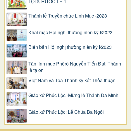
TỘI & RƯỚC LỄ 1
Thánh lễ Truyền chức Linh Mục -2023
Khai mạc Hội nghị thường niên kỳ I/2023
Biên bản Hội nghị thường niên kỳ I/2023
Tân linh mục Phêrô Nguyễn Tiến Đạt: Thánh
lễ tạ ơn
Việt Nam và Tòa Thánh ký kết Thỏa thuận
Giáo xứ Phúc Lộc -Mừng lễ Thánh Đa Minh
Giáo xứ Phúc Lộc: Lễ Chúa Ba Ngôi