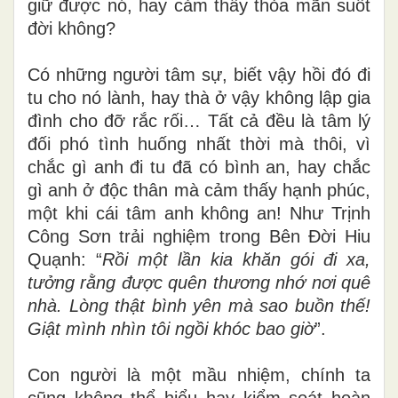
giữ được nó, hay cảm thấy thỏa mãn suốt
đời không?
Có những người tâm sự, biết vậy hồi đó đi
tu cho nó lành, hay thà ở vậy không lập gia
đình cho đỡ rắc rối… Tất cả đều là tâm lý
đối phó tình huống nhất thời mà thôi, vì
chắc gì anh đi tu đã có bình an, hay chắc
gì
anh ở độc thân mà cảm thấy hạnh phúc,
một khi cái tâm anh không an! Như Trịnh
Công Sơn trải nghiệm trong Bên Đời Hiu
Quạnh: “
Rồi một lần kia khăn gói đi xa,
tưởng rằng được quên thương nhớ nơi quê
nhà. Lòng thật bình yên mà sao buồn thế!
Giật mình nhìn tôi ngồi khóc bao giờ
”.
Con người là một mầu nhiệm, chính ta
cũng không thể hiểu hay kiểm soát hoàn