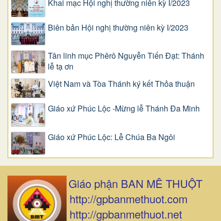
Khai mạc Hội nghị thường niên kỳ I/2023
Biên bản Hội nghị thường niên kỳ I/2023
Tân linh mục Phêrô Nguyễn Tiến Đạt: Thánh
lễ tạ ơn
Việt Nam và Tòa Thánh ký kết Thỏa thuận
Giáo xứ Phúc Lộc -Mừng lễ Thánh Đa Minh
Giáo xứ Phúc Lộc: Lễ Chúa Ba Ngôi
Giáo phận BAN MÊ THUỘT
http://gpbanmethuot.com
http://gpbanmethuot.net