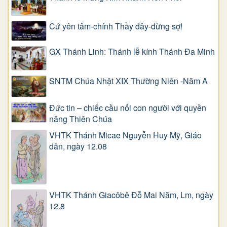
Cứ yên tâm-chính Thầy đây-đừng sợ!
GX Thánh Linh: Thánh lễ kính Thánh Đa Minh
SNTM Chúa Nhật XIX Thường Niên -Năm A
Đức tin – chiếc cầu nối con người với quyền
năng Thiên Chúa
VHTK Thánh Micae Nguyễn Huy Mỹ, Giáo
dân, ngày 12.08
VHTK Thánh Giacôbê Ðỗ Mai Năm, Lm, ngày
12.8