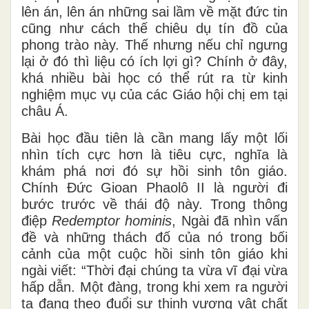
lên án, lên án những sai lầm về mặt đức tin
cũng như cách thế chiêu dụ tín đồ của
phong trào này. Thế nhưng nếu chỉ ngưng
lại ở đó thì liệu có ích lợi gì? Chính ở đây,
khá nhiều bài học có thể rút ra từ kinh
nghiệm mục vụ của các Giáo hội chị em tại
châu Á.
Bài học đầu tiên là cần mang lấy một lối
nhìn tích cực hơn là tiêu cực, nghĩa là
khám phá nơi đó sự hồi sinh tôn giáo.
Chính Đức Gioan Phaolô II là người đi
bước trước về thái độ này. Trong thông
điệp
Redemptor hominis
, Ngài đã nhìn vấn
đề và những thách đố của nó trong bối
cảnh của một cuộc hồi sinh tôn giáo khi
ngài viết: “Thời đại chúng ta vừa vĩ đại vừa
hấp dẫn. Một đàng, trong khi xem ra người
ta đang theo đuổi sự thịnh vượng vật chất