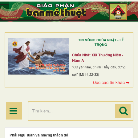
TRANG NHẤT
GIỚI THIỆU
GIÁO XỨ
TIN MỪNG CHÚA NHẬT - LỄ
DÒNG TU
TRỌNG
BAN MỤC VỤ
Chúa Nhật XIX Thường Niên -
Năm A
ĐOÀN THỂ CG
“Cứ yên tâm, chính Thầy đây, đừng
sợ!” (Mt 14,22-33)
LINH MỤC
Đọc các tin khác ➥
ĐIỂM HÀNH HƯƠNG
Phái Ngũ Tuần và những thách đố