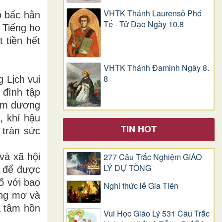
VHTK Thánh Laurensô Phó
ó bấc hằn
Tế - Tử Đạo Ngày 10.8
 Tiếng ho
 tiền hết
VHTK Thánh Đaminh Ngày 8.
8
 Lịch vui
 đình tập
năm dương
, khí hậu
TIN HOT
 tràn sức
và xã hội
277 Câu Trắc Nghiệm GIÁO
LÝ DỰ TÒNG
n để được
đố với bao
Nghi thức lễ Gia Tiên
ộng mơ và
ả tâm hồn
Vui Học Giáo Lý 531 Câu Trắc