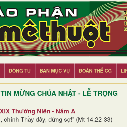
DÒNG TU
BAN MỤC VỤ
ĐOÀN THỂ CG
LI
TIN MỪNG CHÚA NHẬT - LỄ TRỌNG
 XIX Thường Niên - Năm A
, chính Thầy đây, đừng sợ!” (Mt 14,22-33)