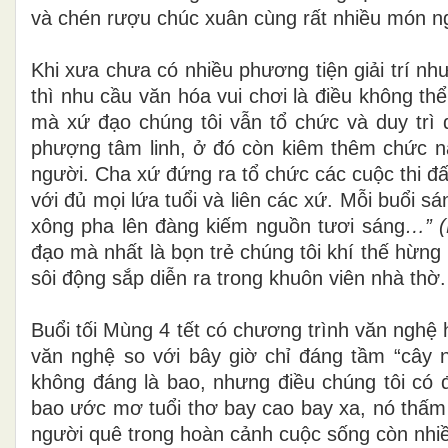
và chén rượu chúc xuân cùng rất nhiều món ng
Khi xưa chưa có nhiều phương tiện giải trí như
thì nhu cầu văn hóa vui chơi là điều không th
mà xứ đạo chúng tôi vẫn tổ chức và duy trì 
phượng tâm linh, ở đó còn kiêm thêm chức 
người. Cha xứ đứng ra tổ chức các cuộc thi đ
với đủ mọi lứa tuổi và liên các xứ. Mỗi buổi s
xông pha lên đàng kiếm nguồn tươi sáng
…” (
đạo mà nhất là bọn trẻ chúng tôi khí thế hừng
sôi động sắp diễn ra trong khuôn viên nhà thờ.
Buổi tối Mùng 4 tết có chương trình văn nghệ
văn nghệ so với bây giờ chỉ đáng tầm “cây n
không đáng là bao, nhưng điều chúng tôi có 
bao ước mơ tuổi thơ bay cao bay xa, nó thấm 
người quê trong hoàn cảnh cuộc sống còn nhi