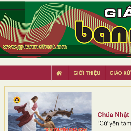
GIỚI THIỆU
GIÁO XỨ
Chúa Nhật
“Cứ yên tâm