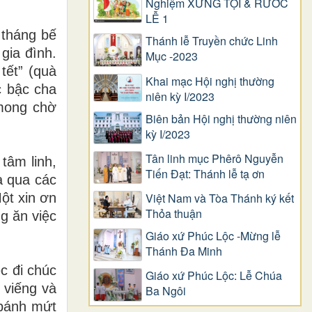
Nghiệm XƯNG TỘI & RƯỚC
LỄ 1
 tháng bế
Thánh lễ Truyền chức Linh
gia đình.
Mục -2023
tết” (quà
Khai mạc Hội nghị thường
c bậc cha
niên kỳ I/2023
 mong chờ
Biên bản Hội nghị thường niên
kỳ I/2023
Tân linh mục Phêrô Nguyễn
tâm linh,
Tiến Đạt: Thánh lễ tạ ơn
a qua các
ột xin ơn
Việt Nam và Tòa Thánh ký kết
Thỏa thuận
g ăn việc
Giáo xứ Phúc Lộc -Mừng lễ
Thánh Đa Minh
c đi chúc
Giáo xứ Phúc Lộc: Lễ Chúa
 viếng và
Ba Ngôi
 bánh mứt