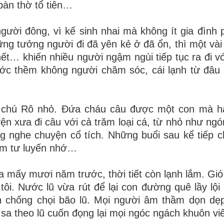
bàn thờ tổ tiên…
 người đông, vì kế sinh nhai mà không ít gia đình 
ững tưởng người đi đã yên kẻ ở đã ổn, thì một và
hết… khiến nhiều người ngậm ngùi tiếp tục ra đi vớ
rước thềm không người chăm sóc, cái lạnh từ đâu
vài chú Rô nhỏ. Đứa cháu câu được một con mà 
 xưa đi câu với cả trăm loại cá, từ nhỏ như ngó
g nghe chuyện cổ tích. Những buổi sau kể tiếp 
tâm tư luyến nhớ…
a mấy mươi năm trước, thời tiết còn lạnh lắm. Gió
tôi. Nước lũ vừa rút để lại con đường quê lầy lội
an chống chọi bão lũ. Mọi người âm thầm dọn dẹ
ù sa theo lũ cuốn đọng lại mọi ngóc ngách khuôn v