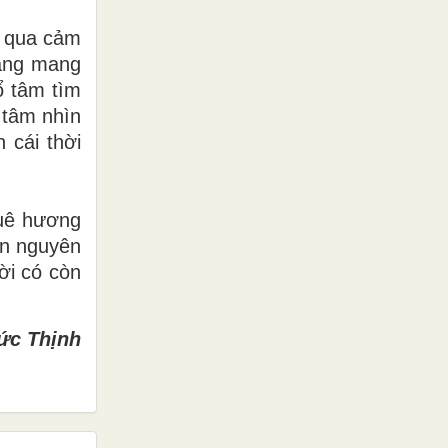
i qua cảm
hẳng mang
ổ tâm tìm
 tâm nhìn
 cái thời
Quê hương
ẫn nguyên
ời có còn
ức Thịnh