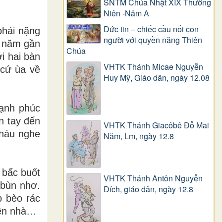
SNTM Chúa Nhật XIX Thường
Niên -Năm A
Đức tin – chiếc cầu nối con
phải nặng
người với quyền năng Thiên
i năm gần
Chúa
i hai bàn
VHTK Thánh Micae Nguyễn
 cứ ùa về
Huy Mỹ, Giáo dân, ngày 12.08
hạnh phúc
n tay đến
VHTK Thánh Giacôbê Ðỗ Mai
cháu nghe
Năm, Lm, ngày 12.8
 bấc buốt
VHTK Thánh Antôn Nguyễn
 bùn nhơ.
Ðích, giáo dân, ngày 12.8
p bèo rác
iên nhà…