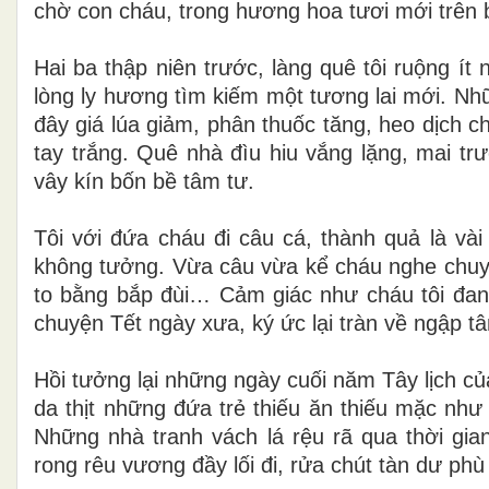
chờ con cháu, trong hương hoa tươi mới trên 
Hai ba thập niên trước, làng quê tôi ruộng ít
lòng ly hương tìm kiếm một tương lai mới. Nh
đây giá lúa giảm, phân thuốc tăng, heo dịch c
tay trắng. Quê nhà đìu hiu vắng lặng, mai t
vây kín bốn bề tâm tư.
Tôi với đứa cháu đi câu cá, thành quả là 
không tưởng. Vừa câu vừa kể cháu nghe chuyện
to bằng bắp đùi… Cảm giác như cháu tôi đan
chuyện Tết ngày xưa, ký ức lại tràn về ngập 
Hồi tưởng lại những ngày cuối năm Tây lịch củ
da thịt những đứa trẻ thiếu ăn thiếu mặc như 
Những nhà tranh vách lá rệu rã qua thời gi
rong rêu vương đầy lối đi, rửa chút tàn dư ph