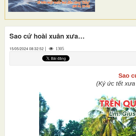
Sao cứ hoài xuân xưa…
|
15/05/2024 08:32:52
1305
Sao c
(Ký ức tết xư