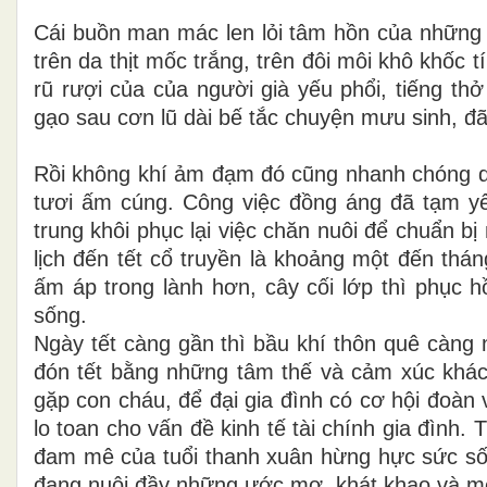
Cái buồn man mác len lỏi tâm hồn của những 
trên da thịt mốc trắng, trên đôi môi khô khốc 
rũ rượi của của người già yếu phổi, tiếng th
gạo sau cơn lũ dài bế tắc chuyện mưu sinh, đã
Rồi không khí ảm đạm đó cũng nhanh chóng qu
tươi ấm cúng. Công việc đồng áng đã tạm yê
trung khôi phục lại việc chăn nuôi để chuẩn
lịch đến tết cổ truyền là khoảng một đến thán
ấm áp trong lành hơn, cây cối lớp thì phục h
sống.
Ngày tết càng gần thì bầu khí thôn quê càng nh
đón tết bằng những tâm thế và cảm xúc khá
gặp con cháu, để đại gia đình có cơ hội đoàn v
lo toan cho vấn đề kinh tế tài chính gia đình
đam mê của tuổi thanh xuân hừng hực sức sống
đang nuôi đầy những ước mơ, khát khao và m