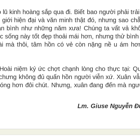
lũ kinh hoàng sắp qua đi. Biết bao người phải trả
 giới hiện đại và văn minh thật đó, nhưng sao c
 an bình như những năm xưa! Chúng ta vất vả kh
 sống này tốt đẹp thoải mái hơn, nhưng thử bình
oài mà thôi, tâm hồn có vẻ còn nặng nề u ám hơn
 Hoài niệm ký ức chợt chạnh lòng cho thực tại: 
 chưng không đủ quấn hồn người viễn xứ. Xuân v
nóng hơn đôi chút. Nhưng, xuân đang đến mà ngư
Lm. Giuse Nguyễn Đ