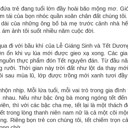
đứa trẻ đang tuổi lớn đầy hoài bão mộng mơ. Gi
tím tái của bọn nhóc quần xoăn chân đất chúng tôi.
ở dài của những ông bố bà mẹ trước cảnh nhà hết
 ám ảnh tôi suốt nhiều năm cuộc đời.
a đi với bầu khí của Lễ Giáng Sinh và Tết Dương
n ổn khi vụ lúa mới được gieo xạ xong. Các gia
 bị nguồn thực phẩm đón Tết nguyên đán. Từ đầu 
g rưỡi. Thời gian này trời đất như lột da thay mới
ồi sau mùa lũ, lớp được trồng mới xanh tươi đầy
ộn nhịp. Mỗi lứa tuổi, mỗi vai trò trong gia đình 
c nhau. Nếu như bậc ông bà mong ngóng tết đế
iên, thì với các bậc cha mẹ, tết lại là một thách 
. Tết trong lòng thanh niên nam nữ là cả một cõi m
. Riêng bọn trẻ con chúng tôi, tết chiếm trọn c
ong chờ.