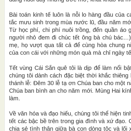
Bài toán kinh tế luôn là nỗi lo hàng đầu của 
tắc mưu sinh trong mùa nước lũ, đầu năm mới h
Từ học phí, chi phí nuôi trồng, đến quần áo 
người nhỏ đem đi chúc tết ông bà chú bác…).
mẹ, họ vượt qua tất cả để cùng hòa chung n
của con cái với những món quà mà chỉ ngày tế
Tết vùng Cái Sắn quê tôi là dịp để làm nổi bậ
chúng tôi dành cách đặc biệt thời khắc thiên
thánh lễ: Đêm 30 lễ tạ ơn Chúa ban cho một n
Chúa ban bình an cho năm mới. Mùng Hai kính
làm.
Về văn hóa và đạo hiếu, chúng tôi thể hiện t
tết các bậc bề trên trong gia đình và xứ đạo.
chia sẻ tình thân giữa bà con dòng tộc và lố