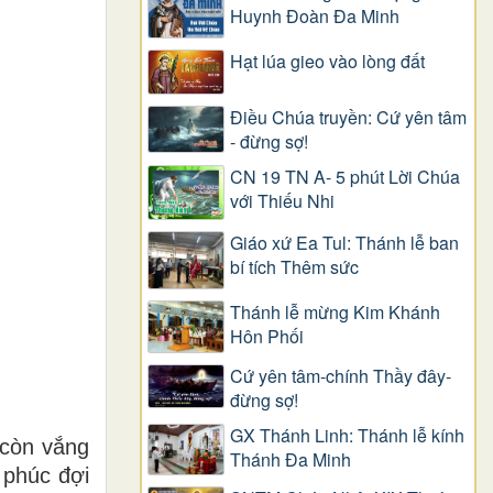
Huynh Đoàn Đa Minh
Hạt lúa gieo vào lòng đất
Điều Chúa truyền: Cứ yên tâm
- đừng sợ!
CN 19 TN A- 5 phút Lời Chúa
với Thiếu Nhi
Giáo xứ Ea Tul: Thánh lễ ban
bí tích Thêm sức
Thánh lễ mừng Kim Khánh
Hôn Phối
Cứ yên tâm-chính Thầy đây-
đừng sợ!
GX Thánh Linh: Thánh lễ kính
 còn vắng
Thánh Đa Minh
 phúc đợi