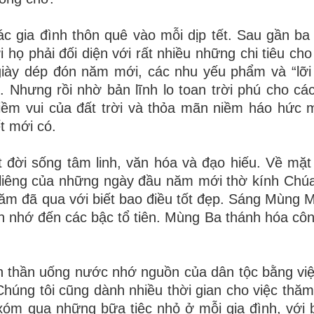
các gia đình thôn quê vào mỗi dịp tết. Sau gần ba
ọ phải đối diện với rất nhiều những chi tiêu cho 
giày dép đón năm mới, các nhu yếu phẩm và “lỡi 
 Nhưng rồi nhờ bản lĩnh lo toan trời phú cho cá
iềm vui của đất trời và thỏa mãn niềm háo hức
t mới có.
t đời sống tâm linh, văn hóa và đạo hiếu. Về mặt 
g liêng của những ngày đầu năm mới thờ kính Chú
ăm đã qua với biết bao điều tốt đẹp. Sáng Mùng M
 nhớ đến các bậc tổ tiên. Mùng Ba thánh hóa côn
inh thần uống nước nhớ nguồn của dân tộc bằng việ
 Chúng tôi cũng dành nhiều thời gian cho việc thăm
i xóm qua những bữa tiệc nhỏ ở mỗi gia đình, với