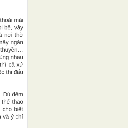
 thoải mái
i bề, vậy
à nơi thờ
 mấy ngàn
a thuyền…
 cùng nhau
 thì cả xứ
c thi đấu
o. Dù đêm
 thể thao
 cho biết
 và ý chí