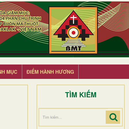
NH MỤC
ĐIỂM HÀNH HƯƠNG
TÌM KIẾM