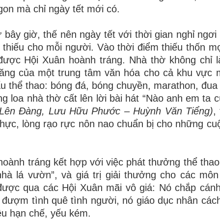
on mà chỉ ngày tết mới có.
 bây giờ, thế nên ngày tết với thời gian nghỉ ngơi
ể thiếu cho mỗi người. Vào thời điểm thiếu thốn mọ
được Hội Xuân hoành tráng. Nhà thờ không chỉ l
năng của một trung tâm văn hóa cho cả khu vực
ấu thể thao: bóng đá, bóng chuyền, marathon, đu
áng loa nhà thờ cất lên lời bài hát “Nào anh em ta
Lên Đàng, Lưu Hữu Phước – Huỳnh Văn Tiểng)
,
 hực, lòng rạo rực nôn nao chuẩn bị cho những cuộ
 hoành tráng kết hợp với việc phát thưởng thể tha
hà lá vườn”, và giá trị giải thưởng cho các môn
được qua các Hội Xuân mãi vô giá: Nó chắp cánh
đượm tình quê tình người, nó giáo dục nhân cách
ều hạn chế, yếu kém.