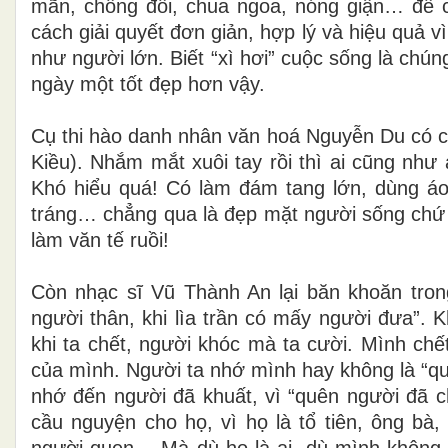
mãn,
chống đối, chua ngoa, nóng giận… để c
cách giải quyết đơn giản, hợp lý và hiệu quả
v
như người
lớn. Biết “xì hơi” cuộc sống là chú
ngày một tốt đẹp hơn vậy.
Cụ thi hào danh nhân văn hoá Nguyễn Du có c
Kiều). Nhắm mắt xuôi tay rồi thì ai cũng
như a
Khó
hiểu quá! Có làm đám tang lớn, dùng áo
tráng… chẳng qua là đẹp mặt người sống chứ
làm văn tế
ruồi!
Còn nhạc sĩ Vũ Thành An lại băn khoăn tro
người thân, khi lìa trần có mấy người đưa”.
K
khi ta
chết, người khóc mà ta cười. Mình ch
của mình. Người ta nhớ mình hay không là “q
nhớ đến người đã
khuất, vì “quên người đã c
cầu nguyện cho họ, vì họ là tổ tiên, ông bà
người quen… Mà dù họ là ai,
dù mình không q