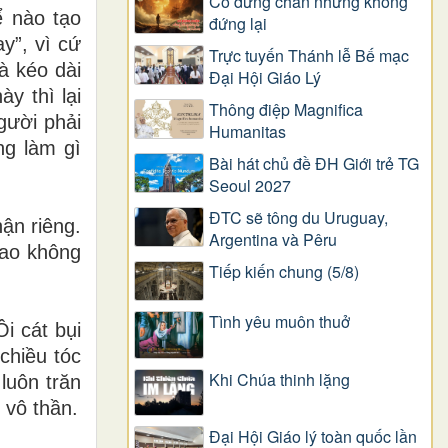
Có dừng chân nhưng không
ể nào tạo
đứng lại
y”, vì cứ
Trực tuyến Thánh lễ Bế mạc
là kéo dài
Đại Hội Giáo Lý
y thì lại
Thông điệp Magnifica
gười phải
Humanitas
ng làm gì
Bài hát chủ đề ĐH Giới trẻ TG
Seoul 2027
ĐTC sẽ tông du Uruguay,
ận riêng.
Argentina và Pêru
 sao không
Tiếp kiến chung (5/8)
Tình yêu muôn thuở
Ôi cát bụi
chiều tóc
Khi Chúa thinh lặng
luôn trăn
i vô
thần.
Đại Hội Giáo lý toàn quốc lần