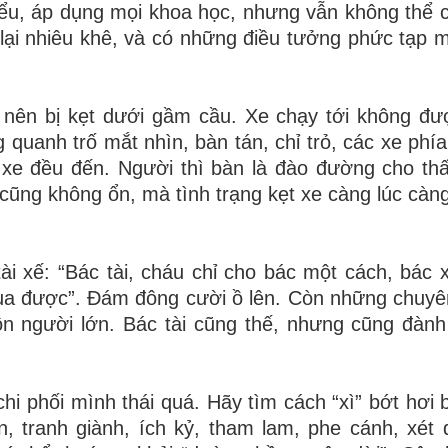
kiểu, áp dụng mọi
khoa học, nhưng vẫn không thể 
lại nhiêu khê, và có những điều tưởng phức tạp m
 nên bị kẹt dưới gầm cầu.
Xe chạy tới không đư
 quanh trố mắt nhìn, bàn tán, chỉ trỏ, các xe phía
 xe đều đến. Người thì bàn là
đào đường cho thấ
cũng không ổn, mà tình trạng kẹt xe càng lúc càng
i xế: “Bác tài, cháu chỉ
cho bác một cách, bác x
ua được”. Ðám đông cười ồ lên. Còn những chuyên
ôn người lớn. Bác tài cũng
thế, nhưng cũng đành
hi phối mình thái quá. Hãy
tìm cách “xì” bớt hơi 
n, tranh giành, ích kỷ, tham lam, phe cánh, xét 