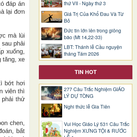
thứ VII - Ngày thứ 3
có đáp án
à lại đơn
Giá Trị Của Khổ Ðau Và Từ
Bỏ
Đức tin lớn lên trong giông
ợc mà lùi
bão (Mt 14,22-33)
 sau phải
LBT: Thánh lễ Cầu nguyện
p xuống,
tháng Tám 2026
 tăng, xe
TIN HOT
ì bớt hơi
277 Câu Trắc Nghiệm GIÁO
 viên thì
LÝ DỰ TÒNG
 phải thử
Nghi thức lễ Gia Tiên
bon chen,
Vui Học Giáo Lý 531 Câu Trắc
Nghiệm XƯNG TỘI & RƯỚC
đoán, bất