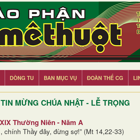
DÒNG TU
BAN MỤC VỤ
ĐOÀN THỂ CG
LI
TIN MỪNG CHÚA NHẬT - LỄ TRỌNG
 XIX Thường Niên - Năm A
, chính Thầy đây, đừng sợ!” (Mt 14,22-33)