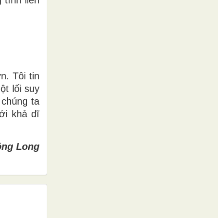
. Tôi tin
t lối
suy
c chúng ta
ới khả dĩ
ồng Long