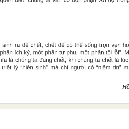
 sinh ra để chết, chết
để có thể sống trọn vẹn hơn
hần ích kỷ, một phần tự phụ, một phần tội lỗi”. Mộ
hĩa là chúng ta đang
chết, khi chúng ta chết là lú
i triết lý “hiện sinh” mà chỉ người có “niềm
tin” m
H