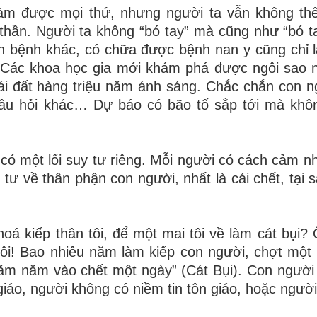
làm được mọi thứ, nhưng
người ta vẫn không th
 thần. Người ta không “bó tay” mà cũng như “bó ta
inh bệnh khác, có chữa được bệnh nan
y cũng chỉ 
 Các
khoa học gia mới khám phá được ngôi sao nà
ái đất hàng triệu năm ánh sáng. Chắc chắn con
n
 câu hỏi khác… Dự
báo có bão tố sắp tới mà khô
ó một lối suy tư riêng.
Mỗi người có cách cảm nh
y tư về thân phận con người, nhất là cái chết, tại
oá kiếp thân tôi, để một
mai tôi về làm cát bụi? 
ôi! Bao nhiêu năm làm kiếp con người, chợt một 
trăm năm vào chết một
ngày” (Cát Bụi). Con người 
 giáo, người không có niềm tin tôn giáo, hoặc ngườ