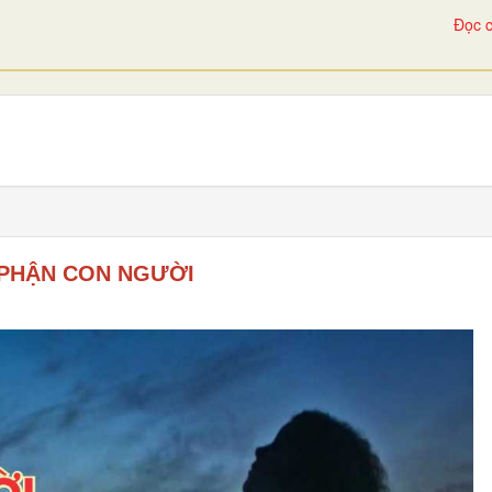
Đọc c
PHẬN CON NGƯỜI