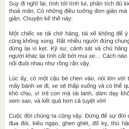
Suy đi nghĩ lại, tính tới tính lui, phân tích đủ 
thoả mãn. Có những điều tưởng
đơn giản mà 
giản. Chuyện kể thế này:
Một chiếc xe tải chở hàng, tài xế không để ý
cũng không xong. Rất nhiều người đứng
chung
dừng
lại vì kẹt. Kỹ sư, cảnh sát và chủ hãng
người khác lại tính cắt bớt mui xe… Cách nào
nối đuôi
nhau như rồng rắn vậy.
Lúc ấy, có một cậu bé chen vào, nói lớn với tà
mấy bánh xe đi, xe sẽ thấp xuống và
có thể q
khó
chịu, vì trẻ con mà tài lanh, dám dạy kh
xem sao, và kết quả hơn cả tuyệt vời!
Cuộc đời chúng ta cũng vậy. Đừng để sự đời c
đua đòi, kiêu ngạo, ghen ghét, đố kỵ,
thù hậ