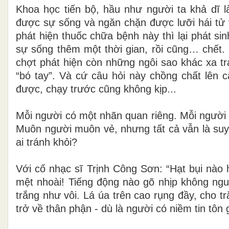
Khoa học tiến bộ, hầu như người ta khả dĩ 
được sự sống và ngăn chặn được lưỡi hái
tử
phát hiện
thuốc chữa bệnh này thì lại phát s
sự sống thêm một thời gian, rồi cũng… chết.
chợt phát hiện còn
những ngôi sao khác xa tr
“bó tay”. Và cứ câu hỏi này chồng chất lên
được, chạy trước cũng không
kịp...
Mỗi người có một nhãn quan riêng. Mỗi người c
Muôn người muôn vẻ, nhưng tất cả vẫn
là su
ai
tránh khỏi?
Với cố nhạc sĩ Trịnh Công Sơn: “Hạt bụi nào h
mệt nhoài! Tiếng động nào gõ nhịp
không ngu
trắng như vôi. Lá úa trên cao rụng đầy, cho 
trở về thân phận - dù là người có
niềm tin tôn