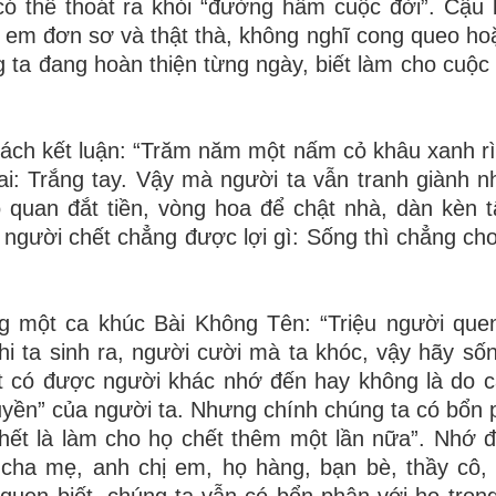
ó thể thoát ra khỏi “đường hầm
cuộc đời”. Cậu 
ì em đơn sơ và thật thà, không nghĩ cong queo ho
ng ta đang hoàn thiện từng ngày,
biết làm cho cuộc
ách kết luận: “Trăm năm một
nấm cỏ khâu xanh rì
i: Trắng tay. Vậy mà người ta vẫn tranh giành nha
 quan đắt tiền, vòng hoa để chật
nhà, dàn kèn 
người chết chẳng được lợi gì: Sống thì chẳng cho
ng một ca khúc Bài Không Tên:
“Triệu người qu
hi ta sinh ra, người cười mà ta khóc, vậy hãy số
ết có được người khác nhớ đến hay
không là do 
uyền”
của người ta. Nhưng chính chúng ta có bổn 
hết là làm cho họ chết thêm một lần nữa”.
Nhớ đ
, cha mẹ, anh
chị em, họ hàng, bạn bè, thầy cô,
uen biết, chúng ta vẫn có bổn phận với họ trong