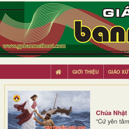
GIỚI THIỆU
GIÁO XỨ
Chúa Nhật
“Cứ yên tâm