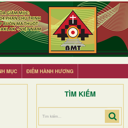
NH MỤC
ĐIỂM HÀNH HƯƠNG
TÌM KIẾM