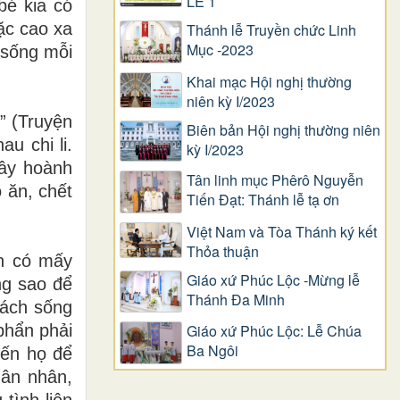
LỄ 1
bé kia có
ặc cao xa
Thánh lễ Truyền chức Linh
Mục -2023
 sống mỗi
Khai mạc Hội nghị thường
niên kỳ I/2023
” (Truyện
Biên bản Hội nghị thường niên
u chi li.
kỳ I/2023
tây hoành
Tân linh mục Phêrô Nguyễn
 ăn, chết
Tiến Đạt: Thánh lễ tạ ơn
Việt Nam và Tòa Thánh ký kết
Thỏa thuận
en có mấy
Giáo xứ Phúc Lộc -Mừng lễ
ng sao để
Thánh Đa Minh
cách sống
phẩn phải
Giáo xứ Phúc Lộc: Lễ Chúa
Ba Ngôi
ến họ để
 ân nhân,
 tình
liên