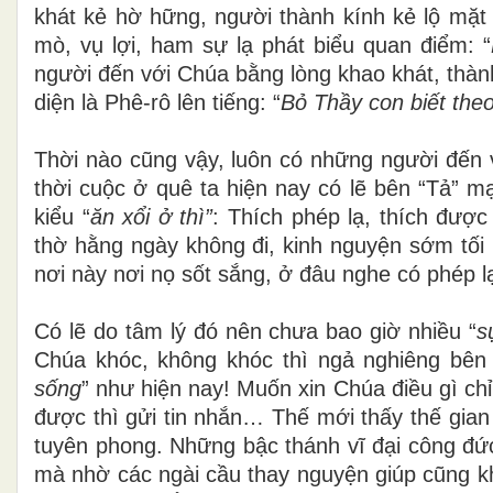
khát kẻ hờ hững, người thành kính kẻ lộ mặt
mò, vụ lợi, ham sự lạ phát biểu quan điểm: “
người đến với Chúa bằng lòng khao khát, thành
diện là Phê-rô lên tiếng: “
Bỏ Thầy con biết theo
Thời nào cũng vậy, luôn có những người đến v
thời cuộc ở quê ta hiện nay có lẽ bên “Tả” 
kiểu “
ăn xổi ở thì”
: Thích phép lạ, thích đượ
thờ hằng ngày không đi, kinh nguyện sớm tố
nơi này nơi nọ sốt sắng, ở đâu nghe có phép lạ
Có lẽ do tâm lý đó nên chưa bao giờ nhiều “
s
Chúa khóc, không khóc thì ngả nghiêng bên 
sống
” như
hiện nay! Muốn xin Chúa điều gì chỉ
được thì gửi tin nhắn… Thế mới thấy thế gian
tuyên phong. Những bậc thánh vĩ đại công đức
mà nhờ các ngài cầu thay nguyện giúp cũng kh