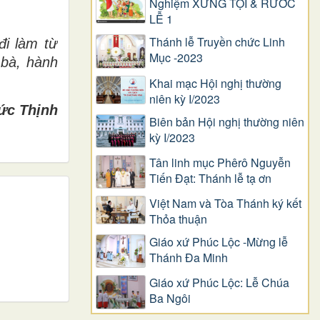
Nghiệm XƯNG TỘI & RƯỚC
LỄ 1
Thánh lễ Truyền chức Linh
đi làm từ
Mục -2023
 bà, hành
Khai mạc Hội nghị thường
niên kỳ I/2023
ức Thịnh
Biên bản Hội nghị thường niên
kỳ I/2023
Tân linh mục Phêrô Nguyễn
Tiến Đạt: Thánh lễ tạ ơn
Việt Nam và Tòa Thánh ký kết
Thỏa thuận
Giáo xứ Phúc Lộc -Mừng lễ
Thánh Đa Minh
Giáo xứ Phúc Lộc: Lễ Chúa
Ba Ngôi