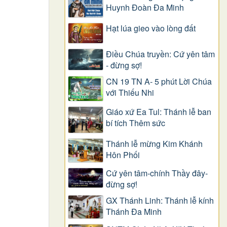
Huynh Đoàn Đa Minh
Hạt lúa gieo vào lòng đất
Điều Chúa truyền: Cứ yên tâm
- đừng sợ!
CN 19 TN A- 5 phút Lời Chúa
với Thiếu Nhi
Giáo xứ Ea Tul: Thánh lễ ban
bí tích Thêm sức
Thánh lễ mừng Kim Khánh
Hôn Phối
Cứ yên tâm-chính Thầy đây-
đừng sợ!
GX Thánh Linh: Thánh lễ kính
Thánh Đa Minh