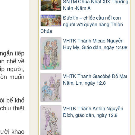
SNTM Chúa Nhật XIX Thường
Niên -Năm A
Đức tin – chiếc cầu nối con
người với quyền năng Thiên
Chúa
VHTK Thánh Micae Nguyễn
Huy Mỹ, Giáo dân, ngày 12.08
ngắn tiếp
hạn chế về
ếp người,
VHTK Thánh Giacôbê Ðỗ Mai
 còn muốn
Năm, Lm, ngày 12.8
hỏi bể
khổ
hịu thiệt
VHTK Thánh Antôn Nguyễn
Ðích, giáo dân, ngày 12.8
gười khao