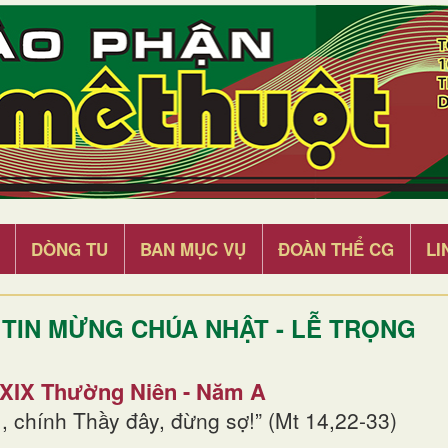
DÒNG TU
BAN MỤC VỤ
ĐOÀN THỂ CG
LI
TIN MỪNG CHÚA NHẬT - LỄ TRỌNG
 XIX Thường Niên - Năm A
, chính Thầy đây, đừng sợ!” (Mt 14,22-33)