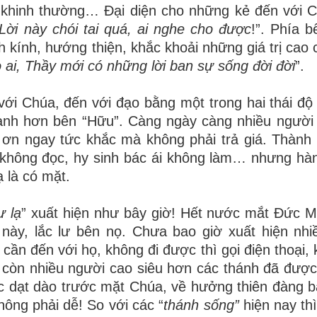
 khinh thường… Đại diện cho những kẻ đến với C
Lời này chói tai quá, ai nghe cho được
!”. Phía 
 kính, hướng thiện, khắc khoải những giá trị cao 
 ai, Thầy mới có những lời ban sự sống đời đời
”.
ới Chúa, đến với đạo bằng một trong hai thái độ 
mạnh hơn bên “Hữu”. Càng ngày càng nhiều người
c ơn ngay tức khắc mà không phải trả giá. Thành 
i không đọc, hy sinh bác ái không làm… nhưng h
 là có mặt.
ự lạ
” xuất hiện như bây giờ! Hết nước mắt Đức M
này, lắc lư bên nọ. Chưa bao giờ xuất hiện nhi
 cần đến với họ, không đi được thì gọi điện thoại,
 còn nhiều người cao siêu hơn các thánh đã được
 dạt dào trước mặt Chúa, về hưởng thiên đàng ba
ông phải dễ! So với các “
thánh sống”
hiện nay th