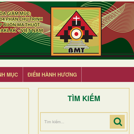
NH MỤC
ĐIỂM HÀNH HƯƠNG
TÌM KIẾM