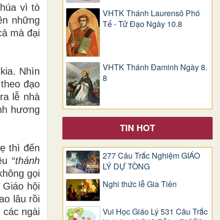
húa vì tò
VHTK Thánh Laurensô Phó
bên những
Tế - Tử Đạo Ngày 10.8
cả mà đại
VHTK Thánh Đaminh Ngày 8.
kia. Nhìn
8
 theo đạo
ra lễ nhà
ành hương
TIN HOT
ẹ thì đến
277 Câu Trắc Nghiệm GIÁO
ều “
thánh
LÝ DỰ TÒNG
 không gọi
Nghi thức lễ Gia Tiên
 Giáo hội
o lâu rồi
Vui Học Giáo Lý 531 Câu Trắc
ì các ngài