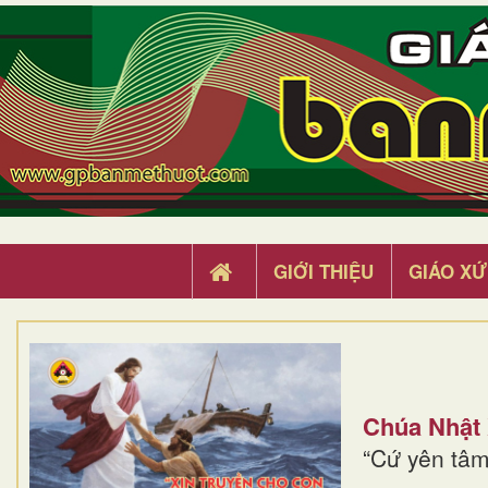
GIỚI THIỆU
GIÁO XỨ
Chúa Nhật
“Cứ yên tâm