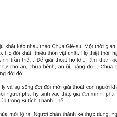
 khát kéo nhau theo Chúa Giê-su. Một thời gian 
. Họ đói khát, thiếu thốn vật chất. Họ thiệt thòi, 
inh trần thế… Để giải thoát họ khỏi lầm than ki
t như cho ăn, chữa bệnh, an ủi, nâng đỡ… Chúa
ng đời đời.
n lý và sự sống đời đời mới giải thoát con người k
 người phải hy sinh vác thập giá đời mình, phải c
iúp trong Bí tích Thánh Thể.
úa mới lộ ra: Người chân thành kẻ thực dụng, n