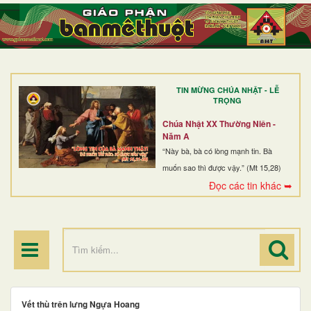
TRANG NHẤT
GIỚI THIỆU
GIÁO XỨ
TIN MỪNG CHÚA NHẬT - LỄ
DÒNG TU
TRỌNG
BAN MỤC VỤ
Chúa Nhật XX Thường Niên -
Năm A
ĐOÀN THỂ CG
“Này bà, bà có lòng mạnh tin. Bà
muốn sao thì được vậy.” (Mt 15,28)
LINH MỤC
Đọc các tin khác ➥
ĐIỂM HÀNH HƯƠNG
Vết thù trên lưng Ngựa Hoang