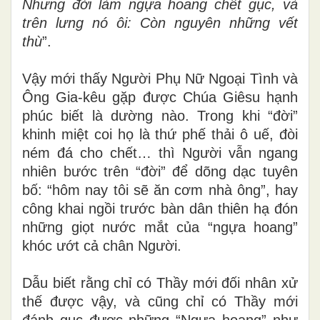
Nhưng đời làm ngựa hoang chết gục, và
trên lưng nó ôi: Còn nguyên những vết
thù
”.
Vậy mới thấy Người Phụ Nữ Ngoại Tình và
Ông Gia-kêu gặp được Chúa Giêsu hạnh
phúc biết là dường nào. Trong khi “đời”
khinh miệt coi họ là thứ phế thải ô uế, đòi
ném đá cho chết… thì Người vẫn ngang
nhiên bước trên “đời” để dõng dạc tuyên
bố: “hôm nay tôi sẽ ăn cơm nhà ông”, hay
công khai ngồi trước bàn dân
thiên hạ đón
những giọt nước mắt của “ngựa hoang”
khóc ướt cả chân Người.
Dẫu biết rằng chỉ có Thầy mới đối nhân xử
thế được vậy, và cũng chỉ có Thầy mới
đánh gục được những “Ngựa hoang” như