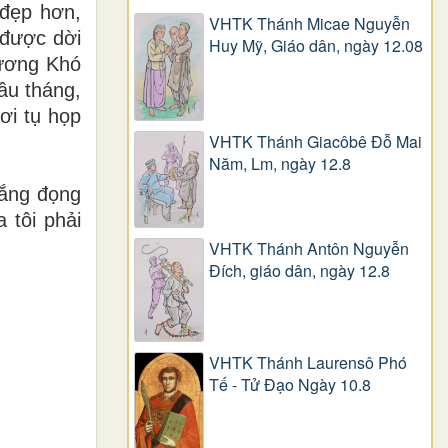
 đẹp hơn,
VHTK Thánh Micae Nguyễn
 được dời
Huy Mỹ, Giáo dân, ngày 12.08
hương Khó
ầu tháng,
ơi tụ họp
VHTK Thánh Giacôbê Ðỗ Mai
Năm, Lm, ngày 12.8
lắng đọng
 tôi phải
VHTK Thánh Antôn Nguyễn
Ðích, giáo dân, ngày 12.8
VHTK Thánh Laurensô Phó
Tế - Tử Đạo Ngày 10.8