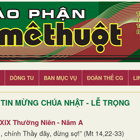
DÒNG TU
BAN MỤC VỤ
ĐOÀN THỂ CG
LI
TIN MỪNG CHÚA NHẬT - LỄ TRỌNG
 XIX Thường Niên - Năm A
, chính Thầy đây, đừng sợ!” (Mt 14,22-33)