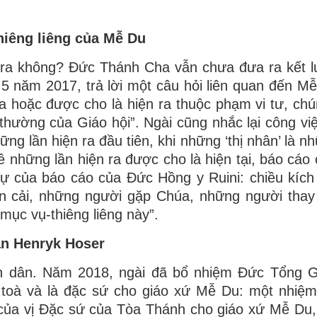
hiêng liêng của Mễ Du
 ra không? Đức Thánh Cha vẫn chưa đưa ra kết l
5 năm 2017, trả lời một câu hỏi liên quan đến M
 ra hoặc được cho là hiện ra thuộc phạm vi tư, ch
hường của Giáo hội”. Ngài cũng nhắc lại công vi
ng lần hiện ra đầu tiên, khi những ‘thị nhân’ là n
 Về những lần hiện ra được cho là hiện tại, báo cá
 sự của báo cáo của Đức Hồng y Ruini: chiều kích 
n cải, những người gặp Chúa, những người thay
mục vụ-thiêng liêng này”.
n Henryk Hoser
h dân. Năm 2018, ngài đã bổ nhiệm Đức Tổng 
 toà và là đặc sứ cho giáo xứ Mễ Du: một nhiệ
ụ của vị Đặc sứ của Tòa Thánh cho giáo xứ Mễ Du