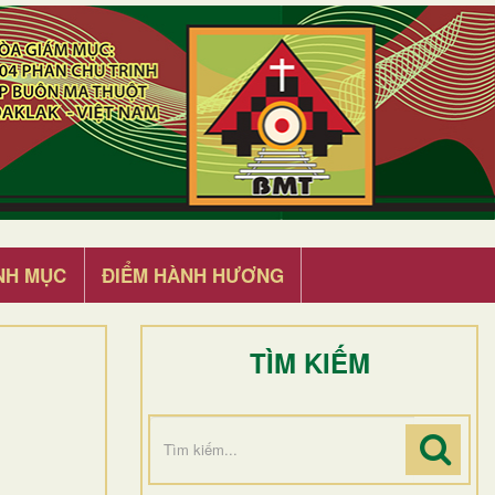
NH MỤC
ĐIỂM HÀNH HƯƠNG
TÌM KIẾM