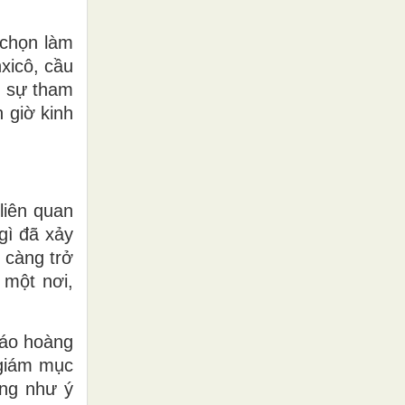
 chọn làm
xicô, cầu
i sự tham
 giờ kinh
liên quan
 gì đã xảy
 càng trở
 một nơi,
iáo hoàng
 giám mục
ũng như ý