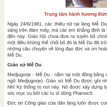
Trung tâm hành hương Đức 
Ngày 24/6/1981, các thiếu nữ tại làng Mễ Du
sáng trên đám mây, mà các em khẳng định là Đ
đến nay. Giáo hội chưa đưa ra tuyên bố chí
một điều không thể chối bỏ đó là Mễ Du đã t
những câu chuyện về lòng đạo đức và ơn hoá
Mễ Du.
Giáo xứ Mễ Du
Medjugorje - Mễ Du - nằm tại một đồng bằng 
ngữ Medjugorje). Giáo xứ Mễ Du được ghi n
Nhĩ Kỳ thống trị nơi này. Nó được xây dựng l
sóc mục vụ bởi các tu sĩ dòng Phanxicô.
Đức tin Công giáo của dân làng luôn được coi