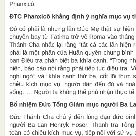
Phanxicô.
ĐTC Phanxicô khẳng định ý nghĩa mục vụ t
Đó có phải là những lần Đức Mẹ thật sự hiện
chuyến bay từ Fatima trở về Roma vào tháng 
Thánh Cha nhắc lại rằng “tất cả các lần hiện
phải là một phần của Huấn quyền chung bình t
ban Điều tra phân biệt ba khía cạnh. “Trong nhữ
niên, báo cáo nói rằng phải tiếp tục điều tra.
nghi ngờ” và “khía cạnh thứ ba, cốt lõi thực
chiều kích mục vụ, người dân đến đó và hoá
sống. … Người ta không thể phủ nhận thực tế 
Bổ nhiệm Đức Tổng Giám mục người Ba La
Đức Thánh Cha chú ý đến lòng đạo đức bìn
người Ba Lan Henryk Hoser, Thanh tra Tông
toàn có chiều kích mục vụ, tiếp nối với sứ v