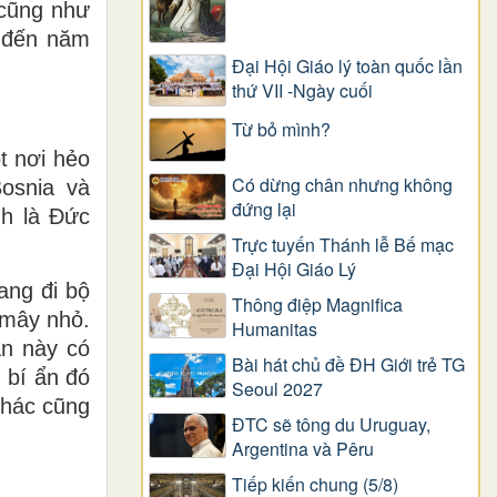
 cũng như
4 đến năm
Đại Hội Giáo lý toàn quốc lần
thứ VII -Ngày cuối
Từ bỏ mình?
t nơi hẻo
Có dừng chân nhưng không
Bosnia và
đứng lại
nh là Đức
Trực tuyến Thánh lễ Bế mạc
Đại Hội Giáo Lý
đang đi bộ
Thông điệp Magnifica
 mây nhỏ.
Humanitas
ần này có
Bài hát chủ đề ĐH Giới trẻ TG
g bí ẩn đó
Seoul 2027
khác cũng
ĐTC sẽ tông du Uruguay,
Argentina và Pêru
Tiếp kiến chung (5/8)