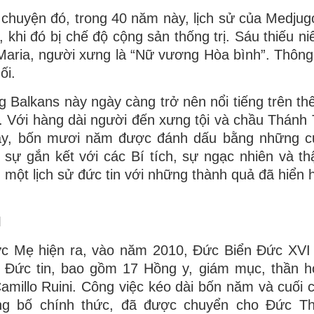
chuyện đó, trong 40 năm này, lịch sử của Medjug
khi đó bị chế độ cộng sản thống trị. Sáu thiếu niê
c Maria, người xưng là “Nữ vương Hòa bình”. Thông
ối.
g Balkans này ngày càng trở nên nổi tiếng trên thế
 Với hàng dài người đến xưng tội và chầu Thánh
 vậy, bốn mươi năm được đánh dấu bằng những 
sự gắn kết với các Bí tích, sự ngạc nhiên và th
một lịch sử đức tin với những thành quả đã hiển h
I
ức Mẹ hiện ra, vào năm 2010, Đức Biển Đức XV
ý Đức tin, bao gồm 17 Hồng y, giám mục, thần h
amillo Ruini. Công việc kéo dài bốn năm và cuối 
ng bố chính thức, đã được chuyển cho Đức T