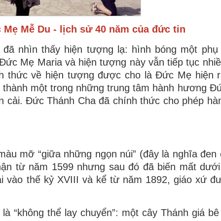
Mẹ Mễ Du - lịch sử 40 năm của đức tin
 đã nhìn thấy hiện tượng lạ: hình bóng một phụ
ức Mẹ Maria và hiện tượng này vẫn tiếp tục nhiề
nh thức về hiện tượng được cho là Đức Mẹ hiện 
rở thành một trong những trung tâm hành hương Đ
n cải. Đức Thánh Cha đã chính thức cho phép h
màu mỡ “giữa những ngọn núi” (đây là nghĩa đen 
hận từ năm 1599 nhưng sau đó đã biến mất dưới
ại vào thế kỷ XVIII và kể từ năm 1892, giáo xứ 
 là “không thể lay chuyển”: một cây Thánh giá bê