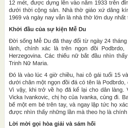
12 mét, được dựng lên vào năm 1933 trên đỉnh
dưới thời cộng sản. Nhà thờ giáo xứ dâng 
1969 và ngày nay vẫn là nhà thờ lớn duy nhất
Khởi đầu của sự kiện Mễ Du
Đời sống Mễ Du đã thay đổi từ ngày 24 tháng
lánh, chính xác là trên ngọn đồi Podbrdo, 
Herzegovina. Các thiếu nữ bắt đầu nhìn thấ
Trinh Nữ Maria.
Đó là vào lúc 4 giờ chiều, hai cô gái tuổi 15 v
dưới chân một ngọn đồi đá có tên là Podbrdo,
Vì vậy, khi trở về họ đã kể lại cho dân làng.
Vicka Ivankovic, chị họ của Ivanka, cùng đi. Ba
bế một em bé trên tay, và ngay lập tức họ xá
được nhìn thấy những lần mà theo họ là chính
Lời mời gọi hòa giải và sám hối