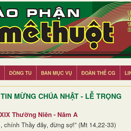
DÒNG TU
BAN MỤC VỤ
ĐOÀN THỂ CG
LI
TIN MỪNG CHÚA NHẬT - LỄ TRỌNG
 XIX Thường Niên - Năm A
, chính Thầy đây, đừng sợ!” (Mt 14,22-33)