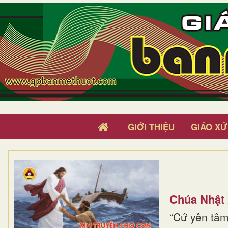
GIỚI THIỆU
GIÁO XỨ
Chúa Nhật
“Cứ yên tâm