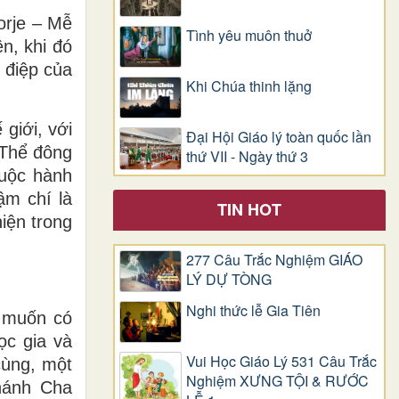
orje – Mễ
Tình yêu muôn thuở
n, khi đó
 điệp của
Khi Chúa thinh lặng
 giới, với
Đại Hội Giáo lý toàn quốc lần
 Thể đông
thứ VII - Ngày thứ 3
cuộc hành
ậm chí là
TIN HOT
iện trong
277 Câu Trắc Nghiệm GIÁO
LÝ DỰ TÒNG
Nghi thức lễ Gia Tiên
I muốn có
ọc gia và
Vui Học Giáo Lý 531 Câu Trắc
cùng, một
Nghiệm XƯNG TỘI & RƯỚC
hánh Cha