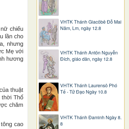
VHTK Thánh Giacôbê Ðỗ Mai
Năm, Lm, ngày 12.8
 nữ chiếu
u lần cho
ra, nhưng
ức Mẹ với
VHTK Thánh Antôn Nguyễn
Ðích, giáo dân, ngày 12.8
ành hương
VHTK Thánh Laurensô Phó
của thuật
Tế - Tử Đạo Ngày 10.8
 thời Thổ
được chăm
VHTK Thánh Đaminh Ngày 8.
8
 tông cao