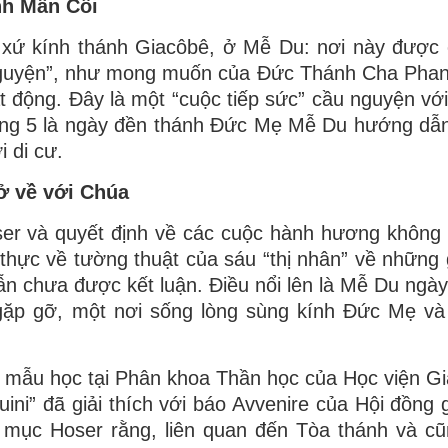
nh Mân Côi
o xứ kính thánh Giacôbê, ở Mễ Du: nơi này được
nguyện”, như mong muốn của Đức Thánh Cha Phan
oạt động. Đây là một “cuộc tiếp sức” cầu nguyện vớ
áng 5 là ngày đền thánh Đức Mẹ Mễ Du hướng dẫn
 di cư.
ở về với Chúa
er và quyết định về các cuộc hành hương không 
 thực về tường thuật của sáu “thị nhân” ​​về những
ẫn chưa được kết luận. Điều nổi lên là Mễ Du ngày
 gặp gỡ, một nơi sống lòng sùng kính Đức Mẹ và
ánh mẫu học tại Phân khoa Thần học của Học viện G
ini” đã giải thích với báo Avvenire của Hội đồng
 mục Hoser rằng, liên quan đến Tòa thánh và c