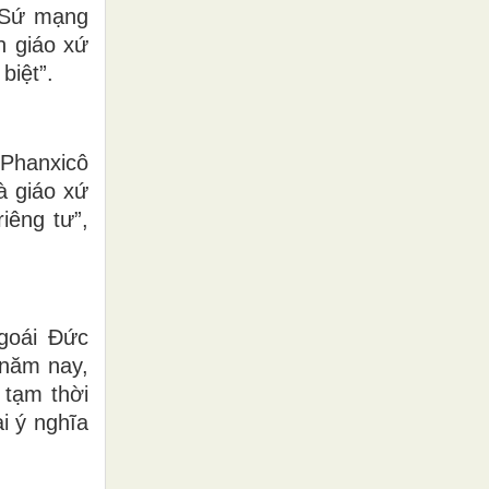
 “Sứ mạng
n giáo xứ
biệt”.
Phanxicô
à giáo xứ
iêng tư”,
goái Đức
 năm nay,
 tạm thời
i ý nghĩa