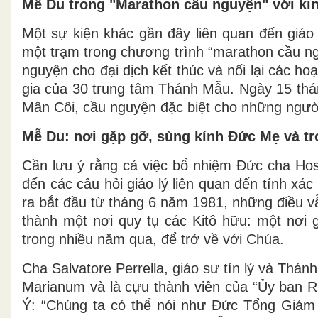
Mễ Du trong "Marathon cầu nguyện" với ki
Một sự kiện khác gần đây liên quan đến giá
một trạm trong chương trình “marathon cầu 
nguyện cho đại dịch kết thúc và nối lại các h
gia của 30 trung tâm Thánh Mẫu. Ngày 15 th
Mân Côi, cầu nguyện đặc biệt cho những người
Mễ Du: nơi gặp gỡ, sùng kính Đức Mẹ và tr
Cần lưu ý rằng cả việc bổ nhiệm Đức cha Hos
đến các câu hỏi giáo lý liên quan đến tính xác
ra bắt đầu từ tháng 6 năm 1981, những điều v
thành một nơi quy tụ các Kitô hữu: một nơi
trong nhiều năm qua, để trở về với Chúa.
Cha Salvatore Perrella, giáo sư tín lý và Th
Marianum và là cựu thành viên của “Ủy ban Ru
Ý: “Chúng ta có thể nói như Đức Tổng Giám