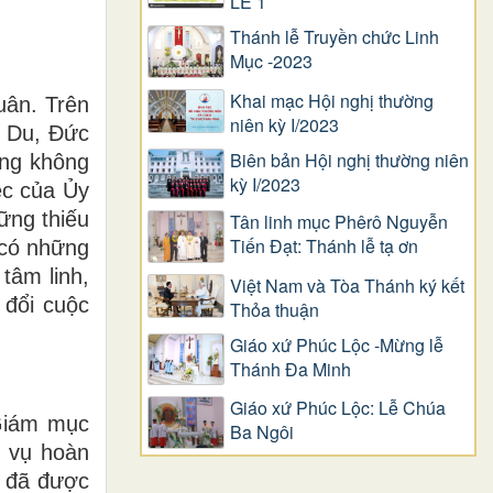
LỄ 1
Thánh lễ Truyền chức Linh
Mục -2023
Khai mạc Hội nghị thường
uân. Trên
niên kỳ I/2023
ễ Du, Đức
Biên bản Hội nghị thường niên
úng không
kỳ I/2023
ệc của Ủy
hững thiếu
Tân linh mục Phêrô Nguyễn
Tiến Đạt: Thánh lễ tạ ơn
o có những
tâm linh,
Việt Nam và Tòa Thánh ký kết
 đổi cuộc
Thỏa thuận
Giáo xứ Phúc Lộc -Mừng lễ
Thánh Đa Minh
Giáo xứ Phúc Lộc: Lễ Chúa
Giám mục
Ba Ngôi
m vụ hoàn
, đã được