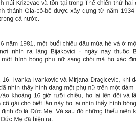
 núi Krizevac và tồn tại trong Thế chiến thứ hai
kính thánh Gia-cô-bê được xây dựng từ năm 193
 trong cả nước.
 6 năm 1981, một buổi chiều đầu mùa hè và ở mộ
nơi nhìn ra làng Bijakovici - ngày nay thuộc 
y một hình bóng phụ nữ sáng chói mà họ xác đị
à 16, Ivanka Ivankovic và Mirjana Dragicevic, khi 
 đã nhìn thấy hình dáng một phụ nữ trên một đám
 Vào khoảng 16 giờ rưỡi chiều, họ lại lên đồi và l
 cô gái cho biết lần này họ lại nhìn thấy hình bón
c định đó là Đức Mẹ. Và sau đó những thiếu niên 
 Đức Mẹ đã hiện ra.