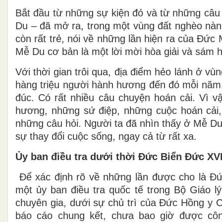
Bắt đầu từ những sự kiện đó và từ những câu 
Du – đã mở ra, trong một vùng đất nghèo nàn, 
còn rất trẻ, nói về những lần hiện ra của Đứ
Mễ Du cơ bản là một lời mời hòa giải và sám h
Với thời gian trôi qua, địa điểm hẻo lánh ở vùn
hàng triệu người hành hương đến đó mỗi năm.
đúc. Có rất nhiều câu chuyện hoán cải. Vì
hương, những sứ điệp, những cuộc hoán cải, 
những câu hỏi. Người ta đã nhìn thấy ở Mễ Du 
sự thay đổi cuộc sống, ngay cả từ rất xa.
Ủy ban điều tra dưới thời Đức Biển Đức XV
Để xác định rõ về những lần được cho là Đ
một ủy ban điều tra quốc tế trong Bộ Giáo l
chuyên gia, dưới sự chủ trì của Đức Hồng y C
báo cáo chung kết, chưa bao giờ được cô