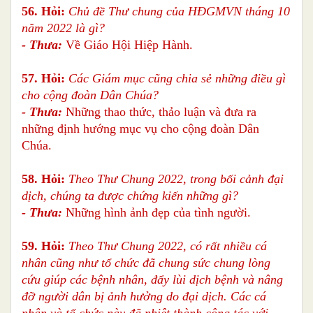
56. Hỏi:
Chủ đề Thư chung của HĐGMVN tháng 10
năm 2022 là gì?
- Thưa:
Về Giáo Hội Hiệp Hành.
57. Hỏi:
Các Giám mục cũng chia sẻ những điều gì
cho cộng đoàn Dân Chúa?
- Thưa:
Những thao thức, thảo luận và đưa ra
những định hướng mục vụ cho cộng đoàn Dân
Chúa.
58. Hỏi:
Theo Thư Chung 2022, trong bối cảnh đại
dịch, chúng ta được chứng kiến những gì?
- Thưa:
Những hình ảnh đẹp của tình người.
59. Hỏi:
Theo Thư Chung 2022, có rất nhiều cá
nhân cũng như tổ chức đã chung sức chung lòng
cứu giúp các bệnh nhân, đẩy lùi dịch bệnh và nâng
đỡ người dân bị ảnh hưởng do đại dịch. Các cá
nhân và tổ chức này đã nhiệt thành cộng tác với