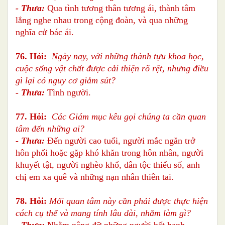
- Thưa:
Qua tình tương thân tương ái, thành tâm
lắng nghe nhau trong cộng đoàn, và qua những
nghĩa cử bác ái.
76. Hỏi:
Ngày nay, với những thành tựu khoa học,
cuộc sống vật chất được cải thiện rõ rệt, nhưng điều
gì lại có nguy cơ giảm sút?
- Thưa:
Tình người.
77. Hỏi:
Các Giám mục kêu gọi chúng ta cần quan
tâm đến những ai?
- Thưa:
Đến người cao tuổi, người mắc ngăn trở
hôn phối hoặc gặp khó khăn trong hôn nhân, người
khuyết tật, người nghèo khổ, dân tộc thiểu số, anh
chị em xa quê và những nạn nhân thiên tai.
78. Hỏi:
Mối quan tâm này cần phải được thực hiện
cách cụ thể và mang tính lâu dài, nhằm làm gì?
- Thưa:
Nhằm nâng đỡ những người bất hạnh.