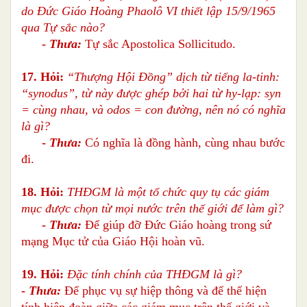
do Đức Giáo Hoàng Phaolô VI thiết lập 15/9/1965
qua Tự sắc nào?
-
Thưa:
Tự sắc Apostolica Sollicitudo.
17. Hỏi:
“Thượng Hội Đồng” dịch từ tiếng la-tinh:
“synodus”, từ này được ghép bởi hai từ hy-lạp: syn
= cùng nhau, và odos = con đường, nên nó có nghĩa
là gì?
-
Thưa:
Có nghĩa là đồng hành, cùng nhau bước
đi.
18. Hỏi:
THĐGM là một tổ chức quy tụ các giám
mục được chọn từ mọi nước trên thế giới để làm gì?
-
Thưa:
Để giúp đỡ Đức Giáo hoàng trong sứ
mạng Mục tử của Giáo Hội hoàn vũ.
19. Hỏi:
Đặc tính chính của THĐGM là gì?
-
Thưa:
Để phục vụ sự hiệp thông và để thể hiện
tính hiệp đoàn giữa các giám mục trên thế giới và