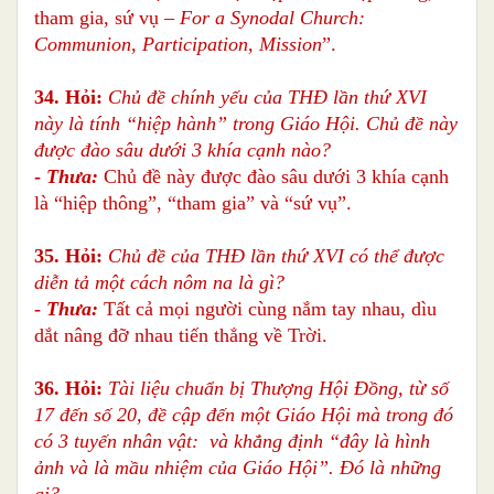
tham gia, sứ vụ
– For a Synodal Church:
Communion, Participation, Mission
”.
34. Hỏi:
Chủ đề chính yếu của THĐ lần thứ XVI
này là tính “hiệp hành” trong Giáo Hội. Chủ đề này
được đào sâu dưới 3 khía cạnh nào?
-
Thưa:
Chủ đề này được đào sâu dưới 3 khía cạnh
là “hiệp thông”, “tham gia” và “sứ vụ”.
35. Hỏi:
Chủ đề của THĐ lần thứ XVI có thể được
diễn tả một cách nôm na là gì?
-
Thưa:
Tất cả mọi người cùng nắm tay nhau, dìu
dắt nâng đỡ nhau tiến thẳng về Trời.
36. Hỏi:
Tài liệu chuẩn bị Thượng Hội Đồng, từ số
17 đến số 20, đề cập đến một Giáo Hội mà trong đó
có 3 tuyến nhân vật: và khẳng định “đây là hình
ảnh và là mầu nhiệm của Giáo Hội”. Đó là những
ai?