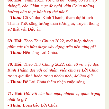
thông
”,
các Giám mục đề nghị dân Chúa những
hướng dẫn thực hành cụ thể nào?
- Thưa:
Cổ võ đọc Kinh Thánh, tham dự bí tích
Thánh Thể, sống tương thân tương ái, truyền thông
sự thật với Đức ái.
69. Hỏi:
Theo Thư Chung 2022, mối hiệp thông
giữa các tín hữu được xây dựng trên nền tảng gì?
- Thưa:
Nền tảng Lời Chúa.
70. Hỏi:
Theo Thư Chung 2022, cần cổ võ việc đọc
Kinh Thánh đối với cá nhân, việc chia sẻ Lời Chúa
trong gia đình hoặc trong nhóm nhỏ, để làm gì?
- Thưa:
Để Lời Chúa thấm nhập cuộc sống.
71. Hỏi:
Đối với các linh mục, nhiệm vụ quan trọng
nhất là gì?
- Thưa:
Loan báo Lời Chúa.