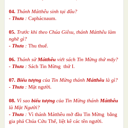
04.
Thánh Mátthêu sinh tại đâu?
- Thưa
:
Caphácnaum.
05.
Trước khi theo Chúa Giêsu, thánh Mátthêu làm
nghề gì?
- Thưa
:
Thu thuế.
06.
Thánh sử
Mátthêu
viết sách Tin Mừng thứ mấy?
- Thưa
:
Sách Tin Mừng thứ I.
07.
Biểu tượng
của Tin Mừng thánh
Mátthêu
là gì?
- Thưa
:
Mặt người
.
08.
Vì sao
biểu tượng
của Tin Mừng thánh
Mátthêu
là Mặt Người?
- Thưa
:
Vì thánh Mátthêu mở đầu Tin Mừng bằng
gia phả Chúa Cứu Thế, liệt kê các tên người.