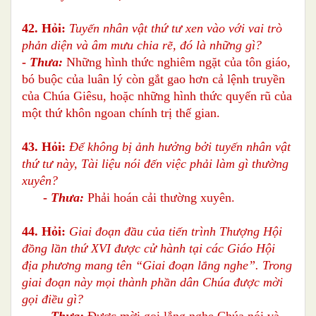
42. Hỏi:
Tuyến nhân vật thứ tư xen vào với vai trò
phản diện và âm mưu chia rẽ, đó là những gì?
-
Thưa:
Những hình thức nghiêm ngặt của tôn giáo,
bó buộc của luân lý còn gắt gao hơn cả lệnh truyền
của Chúa Giêsu, hoặc những hình thức quyến rũ của
một thứ khôn ngoan chính trị thế gian.
43. Hỏi:
Để không bị ảnh hưởng bởi tuyến nhân vật
thứ tư này, Tài liệu nói đến việc phải làm gì thường
xuyên?
-
Thưa:
Phải hoán cải thường xuyên.
44. Hỏi:
Giai đoạn đầu của tiến trình Thượng Hội
đồng lần thứ XVI được cử hành tại các Giáo Hội
địa phương mang tên “Giai đoạn lắng nghe”. Trong
giai đoạn này mọi thành phần dân Chúa được mời
gọi điều gì?
-
Thưa:
Được mời gọi lắng nghe Chúa nói và