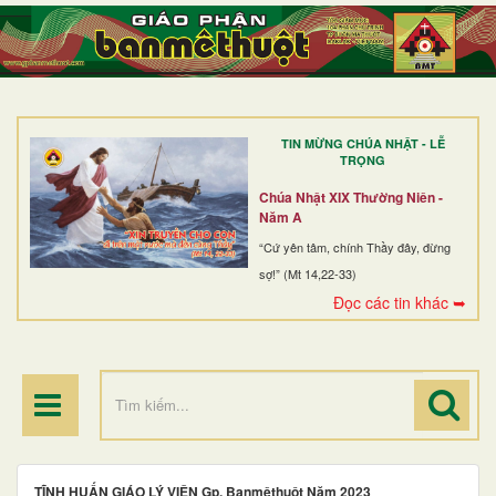
TRANG NHẤT
GIỚI THIỆU
GIÁO XỨ
TIN MỪNG CHÚA NHẬT - LỄ
DÒNG TU
TRỌNG
BAN MỤC VỤ
Chúa Nhật XIX Thường Niên -
Năm A
ĐOÀN THỂ CG
“Cứ yên tâm, chính Thầy đây, đừng
sợ!” (Mt 14,22-33)
LINH MỤC
Đọc các tin khác ➥
ĐIỂM HÀNH HƯƠNG
TĨNH HUẤN GIÁO LÝ VIÊN Gp. Banmêthuột Năm 2023