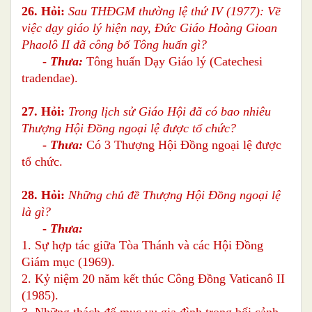
26. Hỏi:
Sau THĐGM thường lệ thứ IV (1977): Về
việc dạy giáo lý hiện nay, Đức Giáo Hoàng Gioan
Phaolô II đã công bố Tông huấn gì?
-
Thưa:
Tông huấn Dạy Giáo lý (Catechesi
tradendae).
27. Hỏi:
Trong lịch sử Giáo Hội đã có bao nhiêu
Thượng Hội Đồng ngoại lệ được tổ chức?
-
Thưa:
Có 3 Thượng Hội Đồng ngoại lệ được
tổ chức.
28. Hỏi:
Những chủ đề Thượng Hội Đồng ngoại lệ
là gì?
-
Thưa:
1. Sự hợp tác giữa Tòa Thánh và các Hội Ðồng
Giám mục (1969).
2. Kỷ niệm 20 năm kết thúc Công Ðồng Vaticanô II
(1985).
3. Những thách đố mục vụ gia đình trong bối cảnh