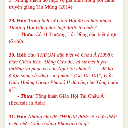
truyền giảng Tin Mừng (2014).
29. Hỏi:
Trong lịch sử Giáo Hội đã có bao nhiêu
Thượng Hội Đồng đặc biệt được tổ chức?
-
Thưa:
Có 11 Thượng Hội Đồng đặc biệt được
tổ chức.
30. Hỏi:
Sau THĐGM đặc biệt về Châu Á (1998):
Đức Giêsu Kitô, Đấng Cứu độ, và sứ mệnh yêu
thương và phục vụ của Ngài tại châu Á: “…để họ
được sống và sống sung mãn” (Ga 10, 10)”, Đức
Giáo Hoàng Gioan Phaolô II đã công bố Tông huấn
gì?
-
Thưa:
Tông huấn Giáo Hội Tại Châu Á
(Ecclesia in Asia).
31. Hỏi:
Những chủ đề THĐGM được tổ chức dưới
triều Đức Giáo Hoàng Phanxicô là gì?