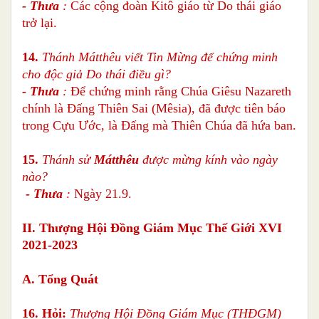
- Thưa
:
Các cộng đoàn Kitô giáo từ Do thái giáo
trở lại.
14.
Thánh Mátthêu viết Tin Mừng để chứng minh
cho độc giả Do thái điều gì?
- Thưa
:
Để chứng minh rằng Chúa Giêsu Nazareth
chính là Đấng Thiên Sai (Mêsia), đã được tiên báo
trong Cựu Ước, là Đấng mà Thiên Chúa đã hứa ban.
15.
Thánh sử
Mátthêu
được mừng kính vào ngày
nào?
- Thưa
:
Ngày 21.9.
II. Thượng Hội Đồng Giám Mục Thế Giới XVI
2021-2023
A. Tổng Quát
16. Hỏi:
Thượng Hội Đồng Giám Mục (THĐGM)