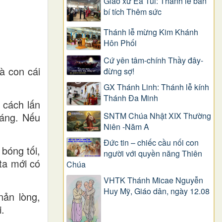
Giáo xứ Ea Tul: Thánh lễ ban
bí tích Thêm sức
Thánh lễ mừng Kim Khánh
Hôn Phối
Cứ yên tâm-chính Thầy đây-
là con cái
đừng sợ!
GX Thánh Linh: Thánh lễ kính
Thánh Đa Minh
 cách lấn
SNTM Chúa Nhật XIX Thường
sáng. Nếu
Niên -Năm A
Đức tin – chiếc cầu nối con
bóng tối,
người với quyền năng Thiên
ta mới có
Chúa
VHTK Thánh Micae Nguyễn
Huy Mỹ, Giáo dân, ngày 12.08
nản lòng,
.