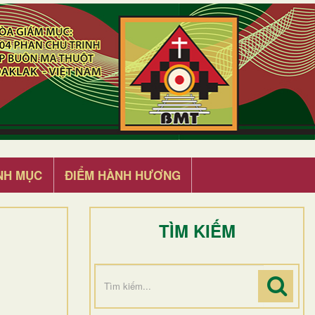
NH MỤC
ĐIỂM HÀNH HƯƠNG
TÌM KIẾM