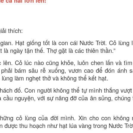
ể cả hai lớn lên!
ải thích:
gian. Hạt giống tốt là con cái Nước Trời. Cỏ lùng 
 là ngày tận thế. Thợ gặt là các thiên thần.”
 lên. Cỏ lúc nào cũng khỏe, luôn chen lấn và tìm
úa phải bám sâu rễ xuống, vươn cao để đón ánh 
 lùng làm nghẹt thở và không thể kết hạt.
thách đố. Con người không thể tự mình thắng vượt 
 cầu nguyện, với sự nâng đỡ của ân sủng, chúng 
những cỏ lùng của đời mình. Xin cho con không 
 được thu hoạch như hạt lúa vàng trong Nước Trời