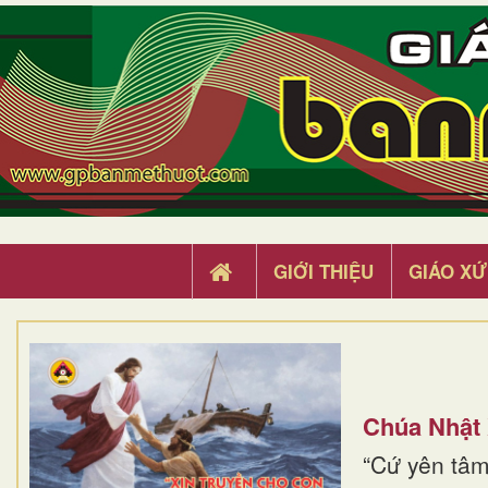
GIỚI THIỆU
GIÁO XỨ
Chúa Nhật
“Cứ yên tâm