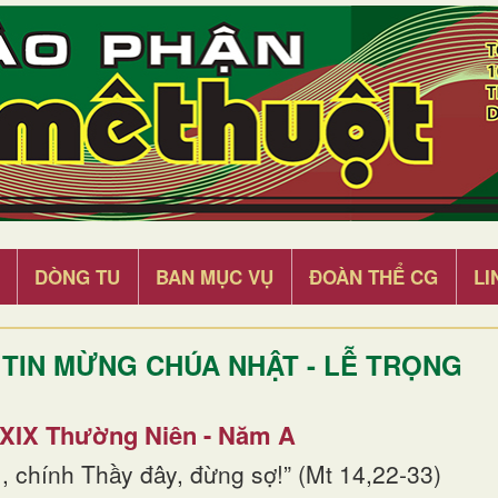
DÒNG TU
BAN MỤC VỤ
ĐOÀN THỂ CG
LI
TIN MỪNG CHÚA NHẬT - LỄ TRỌNG
 XIX Thường Niên - Năm A
, chính Thầy đây, đừng sợ!” (Mt 14,22-33)