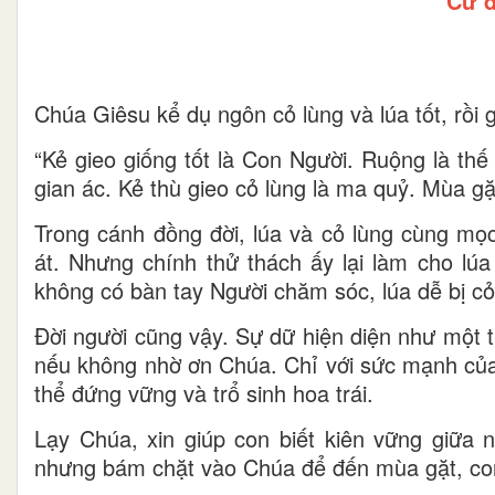
Cứ đ
Chúa Giêsu kể dụ ngôn cỏ lùng và lúa tốt, rồi gi
“Kẻ gieo giống tốt là Con Người. Ruộng là thế 
gian ác. Kẻ thù gieo cỏ lùng là ma quỷ. Mùa gặt
Trong cánh đồng đời, lúa và cỏ lùng cùng mọc
át. Nhưng chính thử thách ấy lại làm cho l
không có bàn tay Người chăm sóc, lúa dễ bị cỏ
Đời người cũng vậy. Sự dữ hiện diện như một 
nếu không nhờ ơn Chúa. Chỉ với sức mạnh của
thể đứng vững và trổ sinh hoa trái.
Lạy Chúa, xin giúp con biết kiên vững giữa 
nhưng bám chặt vào Chúa để đến mùa gặt, con