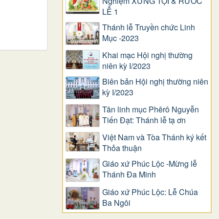
Nghiệm XƯNG TỘI & RƯỚC
LỄ 1
Thánh lễ Truyền chức Linh
Mục -2023
Khai mạc Hội nghị thường
niên kỳ I/2023
Biên bản Hội nghị thường niên
kỳ I/2023
Tân linh mục Phêrô Nguyễn
Tiến Đạt: Thánh lễ tạ ơn
Việt Nam và Tòa Thánh ký kết
Thỏa thuận
Giáo xứ Phúc Lộc -Mừng lễ
Thánh Đa Minh
Giáo xứ Phúc Lộc: Lễ Chúa
Ba Ngôi