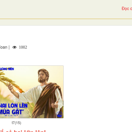
Đọc c
Toan |
1002
t7(15)