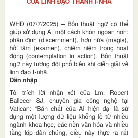
CỦA LINH ĐẠO THÁNH I-NHÃ
WHĐ (07/7/2025) – Bốn thuật ngữ có thể
giúp sử dụng AI một cách khôn ngoan hơn:
phân định (discernment), hơn nữa (magis),
hồi tâm (examen), chiêm niệm trong hoạt
động (contemplation in action). Bốn thuật
ngữ này tương đối phổ biến khi diễn giải về
linh đạo I-nhã.
Dẫn nhập
Tôi trích lời nhận xét của Lm. Robert
Ballecer SJ, chuyên gia công nghệ tại
Vatican: “Bản chất của AI hiện đại là sử
dụng một lượng dữ liệu khổng lồ từ nhiều
ngành khoa học, các nền văn hóa và nhiều
tầng lớp dân chúng, điều này thực ra rất