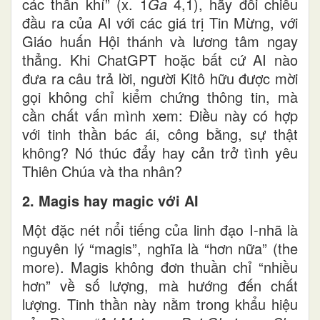
các thần khí” (x. 1
Ga
4,1), hãy đối chiếu
đầu ra của AI với các giá trị Tin Mừng, với
Giáo huấn Hội thánh và lương tâm ngay
thẳng. Khi ChatGPT hoặc bất cứ AI nào
đưa ra câu trả lời, người Kitô hữu được mời
gọi không chỉ kiểm chứng thông tin, mà
cần chất vấn mình xem: Điều này có hợp
với tinh thần bác ái, công bằng, sự thật
không? Nó thúc đẩy hay cản trở tình yêu
Thiên Chúa và tha nhân?
2. Magis hay magic với AI
Một đặc nét nổi tiếng của linh đạo I-nhã là
nguyên lý “magis”, nghĩa là “hơn nữa” (the
more). Magis không đơn thuần chỉ “nhiều
hơn” về số lượng, mà hướng đến chất
lượng. Tinh thần này nằm trong khẩu hiệu