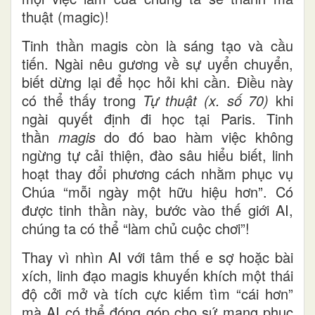
thuật (magic)!
Tinh thần magis còn là sáng tạo và cầu
tiến. Ngài nêu gương về sự uyển chuyển,
biết dừng lại để học hỏi khi cần. Điều này
có thể thấy trong
Tự thuật (x. số 70)
khi
ngài quyết định đi học tại Paris. Tinh
thần
magis
do đó bao hàm việc không
ngừng tự cải thiện, đào sâu hiểu biết, linh
hoạt thay đổi phương cách nhằm phục vụ
Chúa “mỗi ngày một hữu hiệu hơn”. Có
được tinh thần này, bước vào thế giới AI,
chúng ta có thể “làm chủ cuộc chơi”!
Thay vì nhìn AI với tâm thế e sợ hoặc bài
xích, linh đạo magis khuyến khích một thái
độ cởi mở và tích cực kiếm tìm “cái hơn”
mà AI có thể đóng góp cho sứ mạng phục