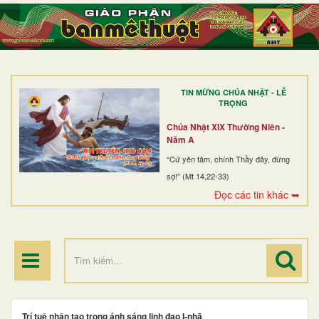
TRANG NHẤT
GIỚI THIỆU
GIÁO XỨ
TIN MỪNG CHÚA NHẬT - LỄ
DÒNG TU
TRỌNG
BAN MỤC VỤ
Chúa Nhật XIX Thường Niên -
Năm A
ĐOÀN THỂ CG
“Cứ yên tâm, chính Thầy đây, đừng
sợ!” (Mt 14,22-33)
LINH MỤC
Đọc các tin khác ➥
ĐIỂM HÀNH HƯƠNG
Trí tuệ nhân tạo trong ánh sáng linh đạo I-nhã