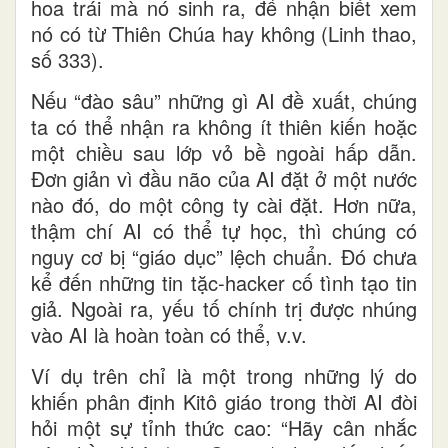
hoa trái mà nó sinh ra, để nhận biết xem
nó có từ Thiên Chúa hay không (Linh thao,
số 333).
Nếu “đào sâu” những gì AI đề xuất, chúng
ta có thể nhận ra không ít thiên kiến hoặc
một chiều sau lớp vỏ bề ngoài hấp dẫn.
Đơn giản vì đầu não của AI đặt ở một nước
nào đó, do một công ty cài đặt. Hơn nữa,
thậm chí AI có thể tự học, thì chúng có
nguy cơ bị “giáo dục” lệch chuẩn. Đó chưa
kể đến những tin tặc-hacker cố tình tạo tin
giả. Ngoài ra, yếu tố chính trị được nhúng
vào AI là hoàn toàn có thể, v.v.
Ví dụ trên chỉ là một trong những lý do
khiến phân định Kitô giáo trong thời AI đòi
hỏi một sự tỉnh thức cao: “Hãy cân nhắc