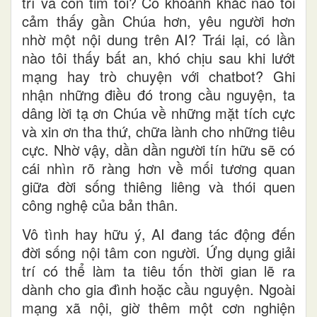
trí và con tim tôi? Có khoảnh khắc nào tôi
cảm thấy gần Chúa hơn, yêu người hơn
nhờ một nội dung trên AI? Trái lại, có lần
nào tôi thấy bất an, khó chịu sau khi lướt
mạng hay trò chuyện với chatbot? Ghi
nhận những điều đó trong cầu nguyện, ta
dâng lời tạ ơn Chúa về những mặt tích cực
và xin ơn tha thứ, chữa lành cho những tiêu
cực. Nhờ vậy, dần dần người tín hữu sẽ có
cái nhìn rõ ràng hơn về mối tương quan
giữa đời sống thiêng liêng và thói quen
công nghệ của bản thân.
Vô tình hay hữu ý, AI đang tác động đến
đời sống nội tâm con người. Ứng dụng giải
trí có thể làm ta tiêu tốn thời gian lẽ ra
dành cho gia đình hoặc cầu nguyện. Ngoài
mạng xã nội, giờ thêm một cơn nghiện