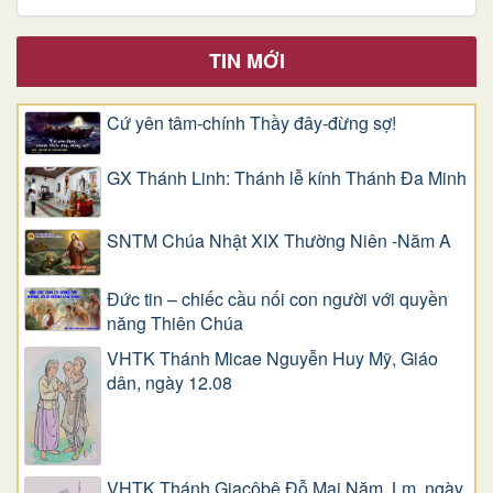
TIN MỚI
Cứ yên tâm-chính Thầy đây-đừng sợ!
GX Thánh Linh: Thánh lễ kính Thánh Đa Minh
SNTM Chúa Nhật XIX Thường Niên -Năm A
Đức tin – chiếc cầu nối con người với quyền
năng Thiên Chúa
VHTK Thánh Micae Nguyễn Huy Mỹ, Giáo
dân, ngày 12.08
VHTK Thánh Giacôbê Ðỗ Mai Năm, Lm, ngày