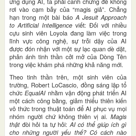
ứng dụng AI, ta phải canh chừng để không
rơi vào cạm bẫy của “magis giả”. Chẳng
hạn trong một bài báo
A Jesuit Approach
to Artificial Intelligence
viết: Đối với nhiều
cựu sinh viên Loyola đang làm việc trong
lĩnh vực công nghệ, sự trỗi dậy của AI
được đón nhận với một sự lạc quan dè dặt,
phản ánh tinh thần cởi mở của Dòng Tên
trong việc khám phá những khả năng mới.
Theo tinh thần trên, một sinh viên của
trường, Robert LoCascio, đồng sáng lập tổ
chức
EqualAI
nhằm vận động phát triển AI
một cách công bằng, giảm thiểu thiên kiến
vô thức trong thuật toán để AI phục vụ mọi
nhóm người chứ không thiên vị ai.
Magis
thật
đòi hỏi ta tự hỏi:
AI có thể giúp ích gì
cho những người yếu thế? Có cách nào