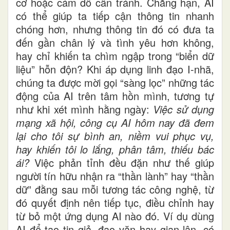
cơ hoặc cám dỗ cần tránh. Chẳng hạn, AI
có thể giúp ta tiếp cận thông tin nhanh
chóng hơn, nhưng thông tin đó có đưa ta
đến gần chân lý và tình yêu hơn không,
hay chỉ khiến ta chìm ngập trong “biển dữ
liệu” hỗn độn? Khi áp dụng linh đạo I-nhã,
chúng ta được mời gọi “sàng lọc” những tác
động của AI trên tâm hồn mình, tương tự
như khi xét mình hằng ngày:
Việc sử dụng
mạng xã hội, công cụ AI hôm nay đã đem
lại cho tôi sự bình an, niềm vui phục vụ,
hay khiến tôi lo lắng, phân tâm, thiếu bác
ái?
Việc phản tỉnh đều đặn như thế giúp
người tín hữu nhận ra “thần lành” hay “thần
dữ” đằng sau mỗi tương tác công nghệ, từ
đó quyết định nên tiếp tục, điều chỉnh hay
từ bỏ một ứng dụng AI nào đó. Ví dụ dùng
AI để tạo tin giả, đạo văn hay gian lận, có