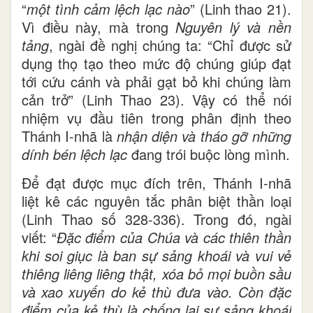
“
một tình cảm lệch lạc nào
” (Linh thao 21).
Vì điều này, mà trong
Nguyên lý và nền
tảng
, ngài đề nghị chúng ta: “Chỉ được sử
dụng thọ tạo theo mức độ chúng giúp đạt
tới cứu cánh và phải gạt bỏ khi chúng làm
cản trở” (Linh Thao 23). Vậy có thể nói
nhiệm vụ đầu tiên trong phân định theo
Thánh I-nhã là
nhận diện và tháo gỡ những
dính bén lệch lạc
đang trói buộc lòng mình.
Để đạt được mục đích trên, Thánh I-nhã
liệt kê các nguyên tắc phân biệt thần loại
(Linh Thao số 328-336). Trong đó, ngài
viết: “
Ðặc điểm của Chúa và các thiên thần
khi soi giục là ban sự sảng khoái và vui vẻ
thiêng liêng liêng thật, xóa bỏ mọi buồn sầu
và xao xuyến do kẻ thù đưa vào. Còn đặc
điểm của kẻ thù là chống lại sự sảng khoái