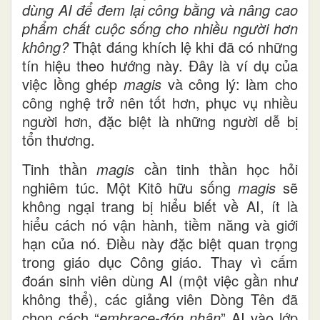
dùng AI để đem lại công bằng và nâng cao
phẩm chất cuộc sống cho nhiều người hơn
không?
Thật đáng khích lệ khi đã có những
tín hiệu theo hướng này. Đây là ví dụ của
việc lồng ghép
magis
và công lý: làm cho
công nghệ trở nên tốt hơn, phục vụ nhiều
người hơn, đặc biệt là những người dễ bị
tổn thương.
Tinh thần
magis
cần tinh thần học hỏi
nghiêm túc. Một Kitô hữu sống
magis
sẽ
không ngại trang bị hiểu biết về AI, ít là
hiểu cách nó vận hành, tiềm năng và giới
hạn của nó. Điều này đặc biệt quan trọng
trong giáo dục Công giáo. Thay vì cấm
đoán sinh viên dùng AI (một việc gần như
không thể), các giảng viên Dòng Tên đã
chọn cách “
embrace-đón nhận
” AI vào lớp