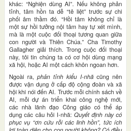
khác: “Nghiện dùng AI”. Nếu không phản
tỉnh, tâm hồn ta dễ “tê liệt” trước sự chi
phối âm thầm đó. “Hồi tâm không chỉ là
một sự hồi tưởng nội tâm hay tự xét mình,
mà là một cuộc đối thoại tương quan giữa
con người và Thiên Chúa.” Cha Timothy
Gallagher giải thích. Trong cuộc đối thoại
này, tôi tin chúng ta có cơ hội dùng mạng
xã hội, hoặc AI một cách khôn ngoan hơn.
Ngoài ra,
phản tỉnh kiểu I-nhã
cũng nên
được vận dụng ở cấp độ cộng đoàn và xã
hội khi nói đến AI. Trước mỗi chính sách về
AI, mỗi dự án triển khai công nghệ mới,
các nhà lãnh đạo Công giáo có thể áp
dụng các câu hỏi I-nhã:
Quyết định này có
phục vụ “ơn cứu rỗi các linh hồn”, tức ích
lợi toàn diện cho con người không? Có điều