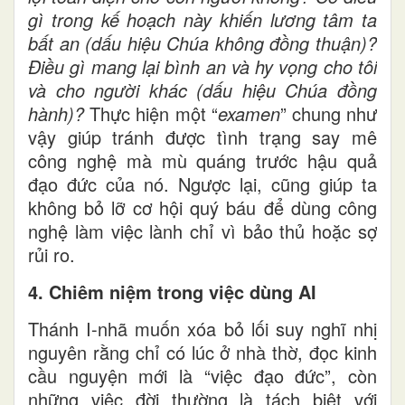
gì trong kế hoạch này khiến lương tâm ta
bất an (dấu hiệu Chúa không đồng thuận)?
Điều gì mang lại bình an và hy vọng
cho
tôi
và cho người khác
(dấu hiệu Chúa đồng
hành)?
Thực hiện một “
examen
” chung như
vậy giúp tránh được tình trạng say mê
công nghệ mà mù quáng trước hậu quả
đạo đức của nó. Ngược lại, cũng giúp ta
không bỏ lỡ cơ hội quý báu để dùng công
nghệ làm việc lành chỉ vì bảo thủ hoặc sợ
rủi ro.
4. Chiêm niệm trong việc dùng AI
Thánh I-nhã muốn xóa bỏ lối suy nghĩ nhị
nguyên rằng chỉ có lúc ở nhà thờ, đọc kinh
cầu nguyện mới là “việc đạo đức”, còn
những việc đời thường là tách biệt với