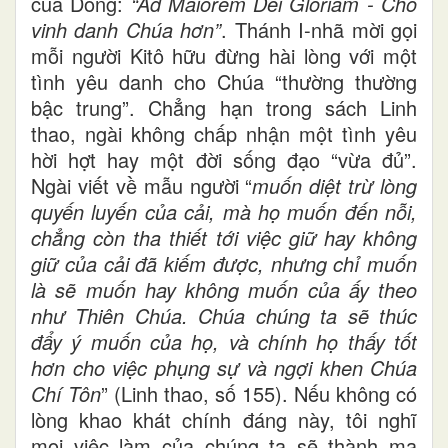
của Dòng:
“Ad Maiorem Dei Gloriam - Cho
vinh danh Chúa hơn”
. Thánh I-nhã mời gọi
mỗi người Kitô hữu đừng hài lòng với một
tình yêu danh cho Chúa “thường thường
bậc trung”. Chẳng hạn trong sách Linh
thao, ngài không chấp nhận một tình yêu
hời hợt hay một đời sống đạo “vừa đủ”.
Ngài viết về mẫu người “
muốn diệt trừ lòng
quyến luyến của cải, mà họ muốn đến nỗi,
chẳng còn tha thiết tới việc giữ hay không
giữ của cải đã kiếm được, nhưng chỉ muốn
là sẽ muốn hay không muốn của ấy theo
như Thiên Chúa. Chúa chúng ta sẽ thúc
đẩy ý muốn của họ, và chính họ thấy tốt
hơn cho việc phụng sự và ngợi khen Chúa
Chí Tôn
” (Linh thao, số 155). Nếu không có
lòng khao khát chính đáng này, tôi nghĩ
mọi việc làm của chúng ta sẽ thành ma