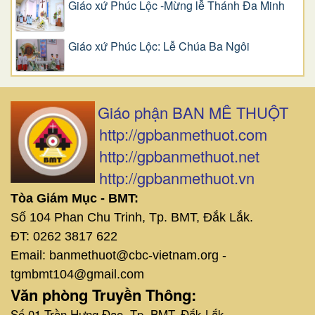
Giáo xứ Phúc Lộc -Mừng lễ Thánh Đa Minh
Giáo xứ Phúc Lộc: Lễ Chúa Ba Ngôi
Giáo phận BAN MÊ THUỘT
http://gpbanmethuot.com
http://gpbanmethuot.net
http://gpbanmethuot.vn
Tòa Giám Mục - BMT:
Số 104 Phan Chu Trinh, Tp. BMT, Đắk Lắk.
ĐT: 0262 3817 622
Email: banmethuot@cbc-vietnam.org -
tgmbmt104@gmail.com
Văn phòng Truyền Thông:
Số 01 Trần Hưng Đạo, Tp. BMT, Đắk Lắk.