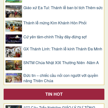
Giáo xứ Ea Tul: Thánh lễ ban bí tích Thêm sức
Thánh lễ mừng Kim Khánh Hôn Phối
Cứ yên tâm-chính Thầy đây-đừng sợ!
GX Thánh Linh: Thánh lễ kính Thánh Đa Minh
SNTM Chúa Nhật XIX Thường Niên -Năm A
Đức tin – chiếc cầu nối con người với quyền
năng Thiên Chúa
TIN HOT
277 Câu Trắc Nghiệm GIÁO LÝ DỰ TÒNG