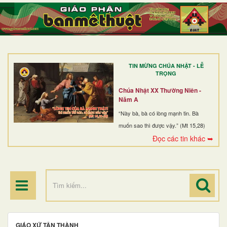
TRANG NHẤT
GIỚI THIỆU
GIÁO XỨ
TIN MỪNG CHÚA NHẬT - LỄ
DÒNG TU
TRỌNG
BAN MỤC VỤ
Chúa Nhật XX Thường Niên -
Năm A
ĐOÀN THỂ CG
“Này bà, bà có lòng mạnh tin. Bà
muốn sao thì được vậy.” (Mt 15,28)
LINH MỤC
Đọc các tin khác ➥
ĐIỂM HÀNH HƯƠNG
GIÁO XỨ TÂN THÀNH